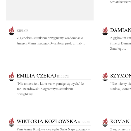
Szostakiewiczo
DAMIAN
KIELCE
Z głębokim smutkiem przyjęliśmy wiadomość o
Z głębokim sm
śmierci Mamy naszego Dyrektora, prof. dr hab....
śmierci Damian
Zmarłego...
EMILIA CZEKAJ
SZYMON
KIELCE
"Nie umiera ten, kto trwa w pamięci żywych." ks.
"Nie mierzy się
Jan Twardowski Z ogromnym smutkiem
śladów, które 
przyjęliśmy...
WIKTORIA KOZŁOWSKA
ROMAN 
KIELCE
Pani Annie Kozłowskiej Sędzi Sądu Najwyższego w
Z ogromnym s