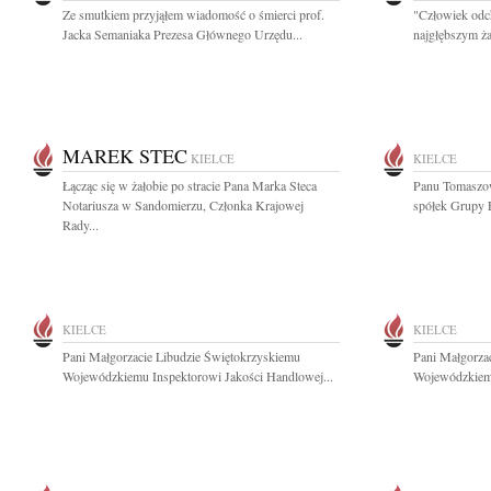
Ze smutkiem przyjąłem wiadomość o śmierci prof.
"Człowiek odc
Jacka Semaniaka Prezesa Głównego Urzędu...
najgłębszym ża
MAREK STEC
KIELCE
KIELCE
Łącząc się w żałobie po stracie Pana Marka Steca
Panu Tomaszo
Notariusza w Sandomierzu, Członka Krajowej
spółek Grupy 
Rady...
KIELCE
KIELCE
Pani Małgorzacie Libudzie Świętokrzyskiemu
Pani Małgorza
Wojewódzkiemu Inspektorowi Jakości Handlowej...
Wojewódzkiemu