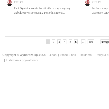
KIELCE
KIELCE
Pani Dyrektor Annie Sobali -Zbroszczyk wyrazy
Serdeczne wyr
głębokiego współczucia z powodu śmierci...
Gorczycy-Głowa
1
2
3
4
5
6
...
106
następ
Copyright © Wyborcza sp. z o.o.
O nas
Staże u nas
Reklama
Polityka 
Ustawienia prywatności