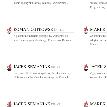
stanie spoczynku, naszej cenionej, wieloletniej...
śmierci Roman
Programowej..
ROMAN OSTROWSKI
MAREK
KIELCE
Z głębokim smutkiem przyjęliśmy wiadomość o
Ze smutkiem i
śmierci naszego wieloletniego Pracownika Romana...
odejściu w dni
Marka...
JACEK SEMANIAK
JACEK 
KIELCE
Rodzinie i Bliskim oraz społeczności akademickiej
Z głębokim sm
Uniwersytetu Jana Kochanowskiego w Kielcach...
śmierci Pana P
JACEK SEMANIAK
MAREK 
KIELCE