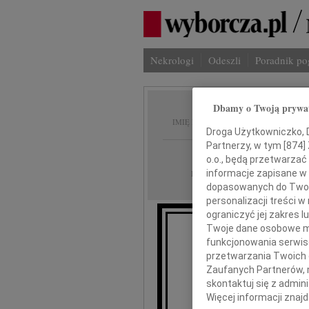
Nekrologi
Odeszli
Poradnik p
Dbamy o Twoją prywa
Marek 
IMIĘ I NAZWISKO:
Droga Użytkowniczko, Dr
Partnerzy, w tym [
874
]
Kielce
REGION:
o.o., będą przetwarzać 
03.12.2025
informacje zapisane w
DATA EMISJI:
dopasowanych do Twoich
personalizacji treści 
ograniczyć jej zakres
Twoje dane osobowe mo
funkcjonowania serwisó
Łączą
przetwarzania Twoich da
Zaufanych Partnerów, 
skontaktuj się z admin
Więcej informacji znaj