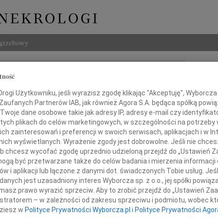
ogrzebowy
Szukaj
tność
Stec
Imię i na
ogi Użytkowniku, jeśli wyrazisz zgodę klikając "Akceptuję", Wyborcza sp
 Zaufanych Partnerów IAB, jak również Agora S.A. będąca spółką powi
Twoje dane osobowe takie jak adresy IP, adresy e-mail czy identyfikato
 tych plikach do celów marketingowych, w szczególności na potrzeby 
INNE NE
 zainteresowań i preferencji w swoich serwisach, aplikacjach i w Int
w nich wyświetlanych. Wyrażenie zgody jest dobrowolne. Jeśli nie chce
Jan P
 lub chcesz wycofać zgodę uprzednio udzieloną przejdź do „Ustawień
Z głę
gą być przetwarzane także do celów badania i mierzenia informacji
Bożen
w i aplikacji lub łączone z danymi dot. świadczonych Tobie usług. Jeś
c się w żałobie po stracie Pana
Drogi
nych jest uzasadniony interes Wyborcza sp. z o.o., jej spółki powiąza
20.0
masz prawo wyrazić sprzeciw. Aby to zrobić przejdź do „Ustawień Z
Z głę
istratorem – w zależności od zakresu sprzeciwu i podmiotu, wobec któ
Damia
dziesz w
Polityce Prywatności Wyborcza.pl
i
Polityce Prywatności Agor
Z głę