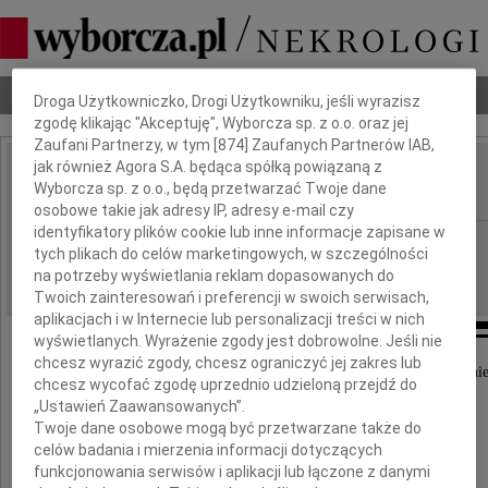
Dbamy o Twoją prywatność
Nekrologi
Odeszli
Poradnik pogrzebowy
Droga Użytkowniczko, Drogi Użytkowniku, jeśli wyrazisz
zgodę klikając "Akceptuję", Wyborcza sp. z o.o. oraz jej
Zaufani Partnerzy, w tym [
874
] Zaufanych Partnerów IAB,
jak również Agora S.A. będąca spółką powiązaną z
Jacek Semaniak
Wyborcza sp. z o.o., będą przetwarzać Twoje dane
IMIĘ I NAZWISKO:
osobowe takie jak adresy IP, adresy e-mail czy
identyfikatory plików cookie lub inne informacje zapisane w
Kielce
REGION:
tych plikach do celów marketingowych, w szczególności
15.12.2025
DATA EMISJI:
na potrzeby wyświetlania reklam dopasowanych do
Twoich zainteresowań i preferencji w swoich serwisach,
aplikacjach i w Internecie lub personalizacji treści w nich
wyświetlanych. Wyrażenie zgody jest dobrowolne. Jeśli nie
chcesz wyrazić zgody, chcesz ograniczyć jej zakres lub
Z głębokim smutkiem przyjąłem wiadomość o śmie
chcesz wycofać zgodę uprzednio udzieloną przejdź do
„Ustawień Zaawansowanych”.
Pana Profesora dr. hab.
Twoje dane osobowe mogą być przetwarzane także do
celów badania i mierzenia informacji dotyczących
Jacka Semaniaka
funkcjonowania serwisów i aplikacji lub łączone z danymi