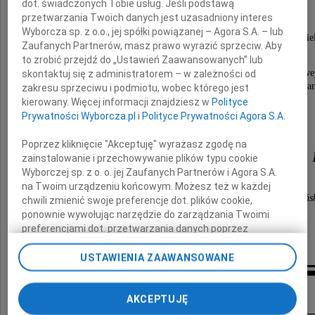
dot. świadczonych Tobie usług. Jeśli podstawą
przetwarzania Twoich danych jest uzasadniony interes
Wyborcza sp. z o.o., jej spółki powiązanej – Agora S.A. – lub
Prezesa Głównego Urzędu Miar, wybitnego naukowca i nauczycie
Zaufanych Partnerów, masz prawo wyrazić sprzeciw. Aby
to zrobić przejdź do „Ustawień Zaawansowanych” lub
Pan Profesor zostanie w naszej pamięci jako człowiek o wyjątkowej
skontaktuj się z administratorem – w zależności od
i wrażliwości, wielkiej wiedzy i doświadczeniu zawodowym, oddan
zakresu sprzeciwu i podmiotu, wobec którego jest
kierowany. Więcej informacji znajdziesz w
Polityce
Prywatności Wyborcza.pl
i
Polityce Prywatności Agora S.A.
Łączę wyrazy współczucia dla
Poprzez kliknięcie "Akceptuję" wyrażasz zgodę na
Rodziny oraz Współpracowników Pana 
zainstalowanie i przechowywanie plików typu cookie
Wyborczej sp. z o. o. jej Zaufanych Partnerów i Agora S.A.
na Twoim urządzeniu końcowym. Możesz też w każdej
Minister Finansów i Gospodarki Andrzej Domańs
chwili zmienić swoje preferencje dot. plików cookie,
ponownie wywołując narzędzie do zarządzania Twoimi
preferencjami dot. przetwarzania danych poprzez
odnośnik „Ustawienia prywatności” w stopce serwisu i
przechodząc do sekcji „Ustawienia zaawansowane”.
USTAWIENIA ZAAWANSOWANE
Zmiana ustawień plików cookie możliwa jest także za
pomocą ustawień przeglądarki.
Inne kondolencje
AKCEPTUJĘ
My, nasi Zaufani Partnerzy i Agora S.A. możemy