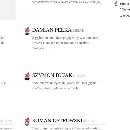
Szostakiewiczowi wyrazy szczerego i głębokiego...
Emilia
"Nie um
+ więc
DAMIAN PEŁKA
KIELCE
ść o
Z głębokim smutkiem przyjęliśmy wiadomość o
ab....
śmierci Damiana Pełki Rodzinie i Bliskim
Zmarłego...
SZYMON BUJAK
KIELCE
." ks.
"Nie mierzy się życia długością dni, lecz głębią
śladów, które zostawia w sercach...
ROMAN OSTROWSKI
KIELCE
KIELCE
ższego w
Z ogromnym smutkiem przyjęliśmy wiadomość o