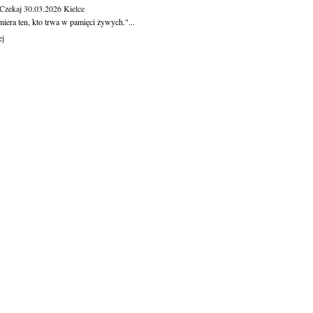
 Czekaj
30.03.2026
Kielce
iera ten, kto trwa w pamięci żywych."...
ej