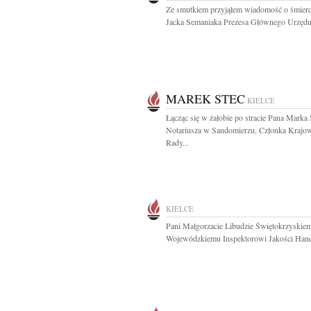
Ze smutkiem przyjąłem wiadomość o śmierci
Jacka Semaniaka Prezesa Głównego Urzędu.
MAREK STEC
KIELCE
Łącząc się w żałobie po stracie Pana Marka 
Notariusza w Sandomierzu, Członka Krajo
Rady...
KIELCE
Pani Małgorzacie Libudzie Świętokrzyskie
Wojewódzkiemu Inspektorowi Jakości Hand