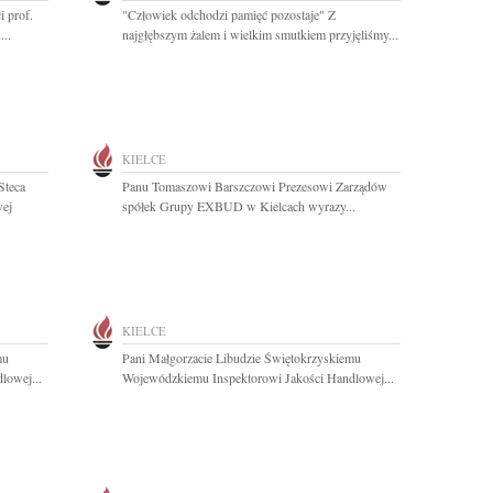
 prof.
"Człowiek odchodzi pamięć pozostaje" Z
..
najgłębszym żalem i wielkim smutkiem przyjęliśmy...
KIELCE
Steca
Panu Tomaszowi Barszczowi Prezesowi Zarządów
wej
spółek Grupy EXBUD w Kielcach wyrazy...
KIELCE
mu
Pani Małgorzacie Libudzie Świętokrzyskiemu
lowej...
Wojewódzkiemu Inspektorowi Jakości Handlowej...