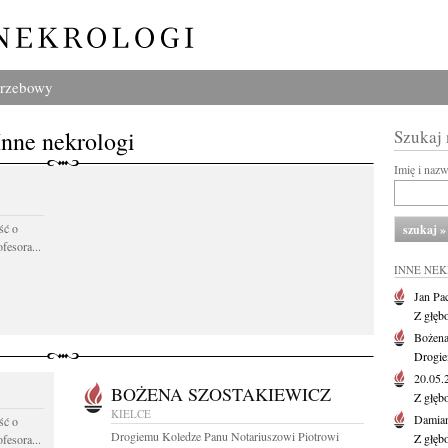
grzebowy
Inne nekrologi
Szukaj
Imię i naz
ść o
fesora...
INNE NE
Jan Pa
Z głęb
Bożena
Drogie
20.05
BOŻENA SZOSTAKIEWICZ
Z głęb
KIELCE
Damian
ść o
Drogiemu Koledze Panu Notariuszowi Piotrowi
Z głęb
fesora...