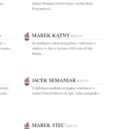
j...
śmierci Romana Ostrowskiego członka Rady
Programowej...
MAREK KĄTNY
CE
KIELCE
ść o
Ze smutkiem i żalem przyjęliśmy wiadomość o
Romana...
odejściu w dniu 4 stycznia 2026 roku dr hab.
Marka...
JACEK SEMANIAK
KIELCE
ickiej
Z głębokim smutkiem przyjąłem wiadomość o
ach...
śmierci Pana Profesora dr. hab. Jacka Semaniaka...
MAREK STEC
KIELCE