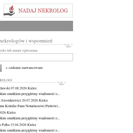
 nekrologów i wspomnień
wisko lub numer ogłoszenia:
+ szukanie zaawansowane
KROLOGI
cławski
07.08.2026
Kielce
okim smutkiem przyjęliśmy wiadomość o...
 Szostakiewicz
20.07.2026
Kielce
mu Koledze Panu Notariuszowi Piotrowi...
.2026
Kielce
okim smutkiem przyjęliśmy wiadomość o...
 Pełka
15.04.2026
Kielce
okim smutkiem przyjęliśmy wiadomość o...