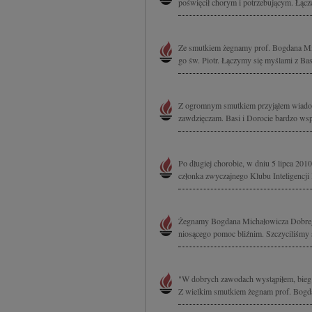
poświęcił chorym i potrzebującym. Łączę
Ze smutkiem żegnamy prof. Bogdana Mich
go św. Piotr. Łączymy się myślami z Ba
Z ogromnym smutkiem przyjąłem wiadom
zawdzięczam. Basi i Dorocie bardzo ws
Po długiej chorobie, w dniu 5 lipca 201
członka zwyczajnego Klubu Inteligencji 
Żegnamy Bogdana Michałowicza Dobrego 
niosącego pomoc bliźnim. Szczyciliśmy s
"W dobrych zawodach wystąpiłem, bieg 
Z wielkim smutkiem żegnam prof. Bogda