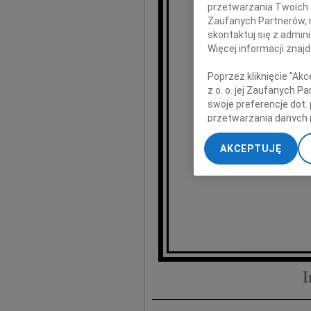
przetwarzania Twoich da
Zaufanych Partnerów, 
skontaktuj się z admin
Więcej informacji znaj
w głębokim b
Poprzez kliknięcie "Ak
a nasze
z o. o. jej Zaufanych 
swoje preferencje dot.
przetwarzania danych 
„Ustawienia zaawansow
AKCEPTUJĘ
Bogda
My, nasi Zaufani Part
dokładnych danych geol
Przechowywanie informa
treści, badnie odbiorcó
I