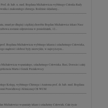
Prof. dr. hab. n. med. Bogdana Michałowicza wybitnego Członka Rady
nika i znakomitego chirurga. Rodzinie składamy...
ata, zmarł po długiej i ciężkiej chorobie Bogdan Michałowicz lekarz Nasz
zebowa zostanie odprawiona w poniedziałek, 12...
rof. Bogdana Michałowicza wybitnego lekarza i szlachetnego Człowieka,
Jego mądrość i dobroć były niezwykłe, w najwyższym...
Michałowicza wspaniałego, szlachetnego Człowieka. Basi, Dorocie i całej
spółczucia Marta i Genek Peciakowscy
łego Kolegę, wybitnego Chirurga i Anatoma prof. dr. hab. med. Bogdana
tomii Prawidłowej i Klinicznej CB WUM
an Michałowicz wspaniały lekarz i szlachetny Człowiek. Całe życie