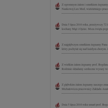
Z ogromnym żalem i smutkiem żegnamy 
Naukowej Lux Med, wieloletniego pracow
Dnia 5 lipca 2010 roku, przeżywszy 72 l
kochany Mąż i Ojciec. Msza święta pogr
Z najgłębszym smutkiem żegnamy Pana p
który pochylał się nad każdym chorym. 
Z wielkim żalem żegnamy prof. Bogdana 
Rodzinie składamy serdeczne wyrazy w
Z głębokim żalem żegnamy naszego zmar
Michałowicza pracownicy Zakładu Ana
Dnia 5 lipca 2010 roku umarł prof. Bogd