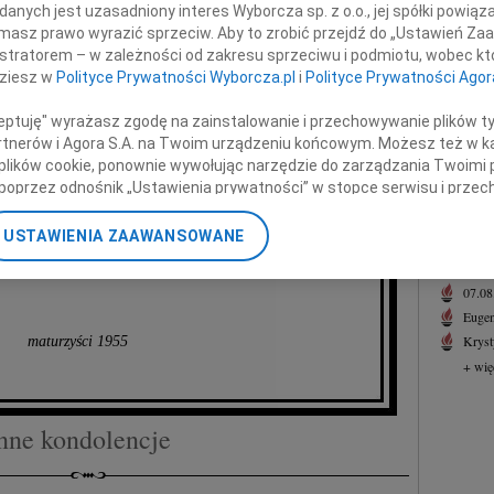
i z
nych jest uzasadniony interes Wyborcza sp. z o.o., jej spółki powiąza
07.0
masz prawo wyrazić sprzeciw. Aby to zrobić przejdź do „Ustawień Z
Serde
istratorem – w zależności od zakresu sprzeciwu i podmiotu, wobec któ
Dorotą
+ wię
dziesz w
Polityce Prywatności Wyborcza.pl
i
Polityce Prywatności Agor
NAJNOWS
ólu po śmierci Waszego Męża i Ojca,
ceptuję" wyrażasz zgodę na zainstalowanie i przechowywanie plików t
07.0
go Przyjaciela i szkolnego Kolegi
Partnerów i Agora S.A. na Twoim urządzeniu końcowym. Możesz też w ka
07.0
 plików cookie, ponownie wywołując narzędzie do zarządzania Twoimi 
Jacek
poprzez odnośnik „Ustawienia prywatności” w stopce serwisu i przec
Małgo
profesora
ane”. Zmiana ustawień plików cookie możliwa jest także za pomocą u
Marek
USTAWIENIA ZAAWANSOWANE
Jerzy
na Michałowicza
nerzy i Agora S.A. możemy przetwarzać dane osobowe w następującyc
Asia
okalizacyjnych. Aktywne skanowanie charakterystyki urządzenia do ce
07.0
cji na urządzeniu lub dostęp do nich. Spersonalizowane reklamy i tre
Eugen
w i ulepszanie usług.
Lista Zaufanych Partnerów
Kryst
maturzyści 1955
+ wię
nne kondolencje