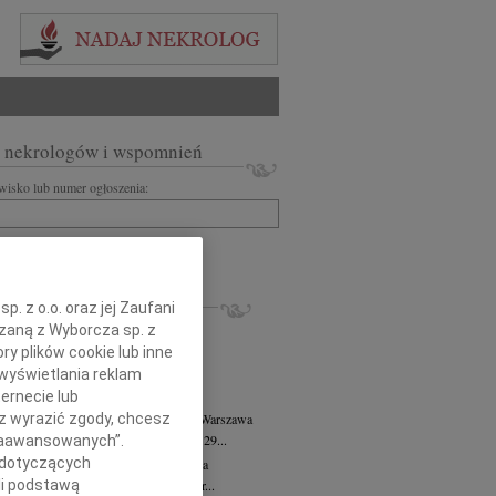
 nekrologów i wspomnień
zwisko lub numer ogłoszenia:
+ szukanie zaawansowane
KROLOGI
. z o.o. oraz jej Zaufani
8.2026
Warszawa
ązaną z Wyborcza sp. z
anie Wydziału dr hab. Julii Kubisie,...
ry plików cookie lub inne
8.2026
Warszawa
wyświetlania reklam
j kochanej i dzielnej Marylce Butruk...
ernecie lub
 Tadeusz Duniec
wiek: 79
07.08.2026
Warszawa
sz wyrazić zgody, chcesz
lkim żalem przyjęliśmy wiadomość, że 29...
 Zaawansowanych”.
 dotyczących
rzata Kościelska
07.08.2026
Warszawa
u 3 sierpnia 2026 roku zmarła Profesor...
li podstawą