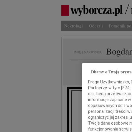
Nekrologi
Odeszli
Poradnik p
Bogdan
IMIĘ I NAZWISKO:
Warszawa
REGION:
Dbamy o Twoją prywa
10.07.2010
DATA EMISJI:
Droga Użytkowniczko, Dr
Partnerzy, w tym [
874
]
o.o., będą przetwarzać 
informacje zapisane w
dopasowanych do Twoich
personalizacji treści 
ograniczyć jej zakres
Twoje dane osobowe mo
funkcjonowania serwisó