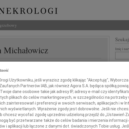
ogrzebowy
Szukaj
 Michałowicz
Imię i na
tność
INNE NE
ogi Użytkowniku, jeśli wyrazisz zgodę klikając "Akceptuję", Wyborcza sp
07.0
 Zaufanych Partnerów IAB, jak również Agora S.A. będąca spółką powi
Dziek
Twoje dane osobowe takie jak adresy IP, adresy e-mail czy identyfikato
07.0
 tych plikach do celów marketingowych, w szczególności na potrzeby 
Łączymy się z Tobą
Nasze
 zainteresowań i preferencji w swoich serwisach, aplikacjach i w Int
Jacek
w nich wyświetlanych. Wyrażenie zgody jest dobrowolne. Jeśli nie chce
Z wie
 lub chcesz wycofać zgodę uprzednio udzieloną przejdź do „Ustawień
Basiu
gą być przetwarzane także do celów badania i mierzenia informacji
Małgo
W dni
w i aplikacji lub łączone z danymi dot. świadczonych Tobie usług. Jeś