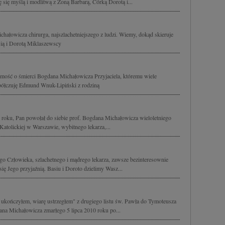
 się myślą i modlitwą z Żoną Barbarą, Córką Dorotą i...
ałowicza chirurga, najszlachetniejszego z ludzi. Wiemy, dokąd skieruje
sią i Dorotą Miklaszewscy
ość o śmierci Bogdana Michałowicza Przyjaciela, któremu wiele
półczuję Edmund Wnuk-Lipiński z rodziną
0 roku, Pan powołał do siebie prof. Bogdana Michałowicza wieloletniego
Katolickiej w Warszawie, wybitnego lekarza,...
Człowieka, szlachetnego i mądrego lekarza, zawsze bezinteresownie
ię Jego przyjaźnią. Basiu i Doroto dzielimy Wasz...
ukończyłem, wiarę ustrzegłem" z drugiego listu św. Pawła do Tymoteusza
na Michałowicza zmarłego 5 lipca 2010 roku po...