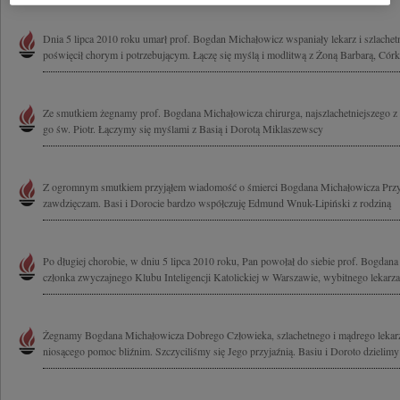
Dnia 5 lipca 2010 roku umarł prof. Bogdan Michałowicz wspaniały lekarz i szlachet
poświęcił chorym i potrzebującym. Łączę się myślą i modlitwą z Żoną Barbarą, Córką
Ze smutkiem żegnamy prof. Bogdana Michałowicza chirurga, najszlachetniejszego z 
go św. Piotr. Łączymy się myślami z Basią i Dorotą Miklaszewscy
Z ogromnym smutkiem przyjąłem wiadomość o śmierci Bogdana Michałowicza Przyj
zawdzięczam. Basi i Dorocie bardzo współczuję Edmund Wnuk-Lipiński z rodziną
Po długiej chorobie, w dniu 5 lipca 2010 roku, Pan powołał do siebie prof. Bogdan
członka zwyczajnego Klubu Inteligencji Katolickiej w Warszawie, wybitnego lekarza,
Żegnamy Bogdana Michałowicza Dobrego Człowieka, szlachetnego i mądrego lekarz
niosącego pomoc bliźnim. Szczyciliśmy się Jego przyjaźnią. Basiu i Doroto dzielimy