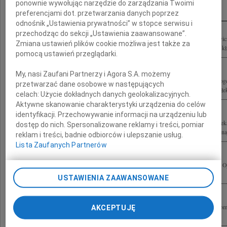
Inne kondolencje
ponownie wywołując narzędzie do zarządzania Twoimi
preferencjami dot. przetwarzania danych poprzez
odnośnik „Ustawienia prywatności” w stopce serwisu i
przechodząc do sekcji „Ustawienia zaawansowane”.
Z ogromnym żalem i smutkiem żegnamy Prof. dr. hab. n. med. Bogdana Michałowi
Zmiana ustawień plików cookie możliwa jest także za
Naukowej Lux Med, wieloletniego pracownika i znakomitego chirurga. Rodzinie skł
pomocą ustawień przeglądarki.
My, nasi Zaufani Partnerzy i Agora S.A. możemy
Dnia 5 lipca 2010 roku, przeżywszy 72 lata, zmarł po długiej i ciężkiej chorobie B
przetwarzać dane osobowe w następujących
kochany Mąż i Ojciec. Msza święta pogrzebowa zostanie odprawiona w poniedziałek,
celach:
Użycie dokładnych danych geolokalizacyjnych.
Aktywne skanowanie charakterystyki urządzenia do celów
identyfikacji. Przechowywanie informacji na urządzeniu lub
Z najgłębszym smutkiem żegnamy Pana prof. Bogdana Michałowicza wybitnego lekar
dostęp do nich. Spersonalizowane reklamy i treści, pomiar
który pochylał się nad każdym chorym. Jego mądrość i dobroć były niezwykłe, w n
reklam i treści, badnie odbiorców i ulepszanie usług.
Lista Zaufanych Partnerów
Łączymy się z Tobą Basiu i z Dorotą w głębokim bólu po śmierci Waszego Męża i Ojc
szkolnego Kolegi profesora Bogdana Michałowicza maturzyści 1955
USTAWIENIA ZAAWANSOWANE
Z głębokim żalem żegnamy naszego zmarłego Kolegę, wybitnego Chirurga i Anatoma
AKCEPTUJĘ
Michałowicza pracownicy Zakładu Anatomii Prawidłowej i Klinicznej CB WUM