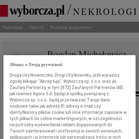
Nekrologi
Odeszli
Poradnik pogrzebowy
Bogdan Michałowicz
IMIĘ I NAZWISKO:
Dbamy o Twoją prywatność
Warszawa
REGION:
Droga Użytkowniczko, Drogi Użytkowniku, jeśli wyrazisz
10.07.2010
DATA EMISJI:
zgodę klikając "Akceptuję", Wyborcza sp. z o.o. oraz jej
Zaufani Partnerzy, w tym [
872
] Zaufanych Partnerów IAB,
jak również Agora S.A. będąca spółką powiązaną z
Wyborcza sp. z o.o., będą przetwarzać Twoje dane
osobowe takie jak adresy IP, adresy e-mail czy
Z wielkim żalem żegnamy
identyfikatory plików cookie lub inne informacje zapisane w
tych plikach do celów marketingowych, w szczególności
na potrzeby wyświetlania reklam dopasowanych do
Twoich zainteresowań i preferencji w swoich serwisach,
aplikacjach i w Internecie lub personalizacji treści w nich