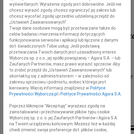
wyświetlanych. Wyrażenie zgody jest dobrowolne. Jeśli nie
chcesz wyrazić zgody, chcesz ograniczyć jej zakres lub
chcesz wycofać zgodę uprzednio udzieloną przejdź do
prof.
„Ustawień Zaawansowanych”.
Twoje dane osobowe mogą być przetwarzane także do
Bogdana Michałowicz
celów badania i mierzenia informacji dotyczących
funkcjonowania serwisów i aplikacji lub łączone z danymi
dot. świadczonych Tobie usług. Jeśli podstawą
przetwarzania Twoich danych jest uzasadniony interes
wspaniałego, szlachetnego Człowieka.
Wyborcza sp. z o.o., jej spółki powiązanej – Agora S.A. – lub
Zaufanych Partnerów, masz prawo wyrazić sprzeciw. Aby
to zrobić przejdź do „Ustawień Zaawansowanych” lub
Basi, Dorocie i całej Rodzinie
skontaktuj się z administratorem – w zależności od
zakresu sprzeciwu i podmiotu, wobec którego jest
kierowany. Więcej informacji znajdziesz w
Polityce
Prywatności Wyborcza.pl
i
Polityce Prywatności Agora S.A.
składamy serdeczne wyrazy współczucia
Poprzez kliknięcie "Akceptuję" wyrażasz zgodę na
zainstalowanie i przechowywanie plików typu cookie
Marta i Genek Peciakowscy
Wyborczej sp. z o. o. jej Zaufanych Partnerów i Agora S.A.
na Twoim urządzeniu końcowym. Możesz też w każdej
chwili zmienić swoje preferencje dot. plików cookie,