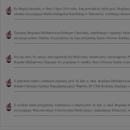
Po długiej chorobie, w dniu 5 lipca 2010 roku, Pan powołał do siebie prof. Bogdan
członka zwyczajnego Klubu Inteligencji Katolickiej w Warszawie, wybitnego lekarza,
Żegnamy Bogdana Michałowicza Dobrego Człowieka, szlachetnego i mądrego lekarz
niosącego pomoc bliźnim. Szczyciliśmy się Jego przyjaźnią. Basiu i Doroto dzielimy
Nie ma słów, by opisać, kim naprawdę był bliski nam, niezawodny i niezastąpiony Pr
Bogdan Michałowicz Żegnamy Go pogrążeni w smutku. Basi i Dorocie bardzo wspó
Z głębokim żalem i smutkiem żegnamy prof. dr. hab. n. med. Bogdana Michałowicza
Kliniki Chirurgii Ogólnej Transplantacyjnej i Wątroby SP CSK Rodzinie Zmarłego s
Z wielkim żalem przyjęliśmy wiadomości o śmierci prof. dr. hab. n. med. Bogdana 
zwyczajnego Warszawskiego Uniwersytetu Medycznego, znakomitego Klinicysty, wy