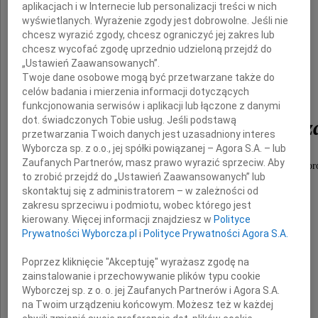
aplikacjach i w Internecie lub personalizacji treści w nich
wyświetlanych. Wyrażenie zgody jest dobrowolne. Jeśli nie
chcesz wyrazić zgody, chcesz ograniczyć jej zakres lub
chcesz wycofać zgodę uprzednio udzieloną przejdź do
„Ustawień Zaawansowanych”.
Twoje dane osobowe mogą być przetwarzane także do
celów badania i mierzenia informacji dotyczących
prof.
funkcjonowania serwisów i aplikacji lub łączone z danymi
dot. świadczonych Tobie usług. Jeśli podstawą
Bogdana Michałowicz
przetwarzania Twoich danych jest uzasadniony interes
Wyborcza sp. z o.o., jej spółki powiązanej – Agora S.A. – lub
Zaufanych Partnerów, masz prawo wyrazić sprzeciw. Aby
zmarłego 5 lipca 2010 roku po długiej, ciężkiej chor
to zrobić przejdź do „Ustawień Zaawansowanych” lub
skontaktuj się z administratorem – w zależności od
Związany z kościołem pw. św. Marcina.
zakresu sprzeciwu i podmiotu, wobec którego jest
Człowiek szczególnej dobroci, mądrości.
kierowany. Więcej informacji znajdziesz w
Polityce
Cześć Jego pamięci.
Prywatności Wyborcza.pl
i
Polityce Prywatności Agora S.A.
Wyrazy współczucia dla
Poprzez kliknięcie "Akceptuję" wyrażasz zgodę na
zainstalowanie i przechowywanie plików typu cookie
Rodziny
Wyborczej sp. z o. o. jej Zaufanych Partnerów i Agora S.A.
na Twoim urządzeniu końcowym. Możesz też w każdej