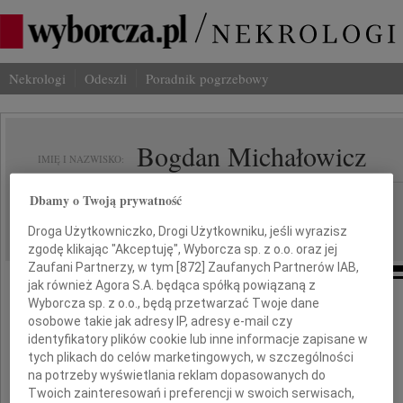
Nekrologi
Odeszli
Poradnik pogrzebowy
Bogdan Michałowicz
IMIĘ I NAZWISKO:
Dbamy o Twoją prywatność
Warszawa
REGION:
08.07.2010
DATA EMISJI:
Droga Użytkowniczko, Drogi Użytkowniku, jeśli wyrazisz
zgodę klikając "Akceptuję", Wyborcza sp. z o.o. oraz jej
Zaufani Partnerzy, w tym [
872
] Zaufanych Partnerów IAB,
jak również Agora S.A. będąca spółką powiązaną z
Wyborcza sp. z o.o., będą przetwarzać Twoje dane
"W dobrych zawodach wystąpiłem,
osobowe takie jak adresy IP, adresy e-mail czy
identyfikatory plików cookie lub inne informacje zapisane w
bieg ukończyłem, wiarę ustrzegłem"
tych plikach do celów marketingowych, w szczególności
z drugiego listu św. Pawła do Tymoteusza
na potrzeby wyświetlania reklam dopasowanych do
Twoich zainteresowań i preferencji w swoich serwisach,
Z wielkim smutkiem żegnam