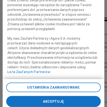
chwili zmienić swoje preferencje dot. plików cookie,
ponownie wywołując narzędzie do zarządzania Twoimi
Hanna Kordasiewicz
preferencjami dot. przetwarzania danych poprzez
odnośnik „Ustawienia prywatności” w stopce serwisu i
>
przechodząc do sekcji „Ustawienia zaawansowane”.
Zmiana ustawień plików cookie możliwa jest także za
Inne kondolencje
pomocą ustawień przeglądarki.
My, nasi Zaufani Partnerzy i Agora S.A. możemy
Z ogromnym żalem i smutkiem żegnamy Prof. dr. hab. n. med. Bogdana Michałowi
przetwarzać dane osobowe w następujących
Naukowej Lux Med, wieloletniego pracownika i znakomitego chirurga. Rodzinie skł
celach:
Użycie dokładnych danych geolokalizacyjnych.
Aktywne skanowanie charakterystyki urządzenia do celów
identyfikacji. Przechowywanie informacji na urządzeniu lub
dostęp do nich. Spersonalizowane reklamy i treści, pomiar
Dnia 5 lipca 2010 roku, przeżywszy 72 lata, zmarł po długiej i ciężkiej chorobie B
kochany Mąż i Ojciec. Msza święta pogrzebowa zostanie odprawiona w poniedziałek,
reklam i treści, badnie odbiorców i ulepszanie usług.
Lista Zaufanych Partnerów
Z najgłębszym smutkiem żegnamy Pana prof. Bogdana Michałowicza wybitnego lekar
który pochylał się nad każdym chorym. Jego mądrość i dobroć były niezwykłe, w n
USTAWIENIA ZAAWANSOWANE
AKCEPTUJĘ
Łączymy się z Tobą Basiu i z Dorotą w głębokim bólu po śmierci Waszego Męża i Ojc
szkolnego Kolegi profesora Bogdana Michałowicza maturzyści 1955