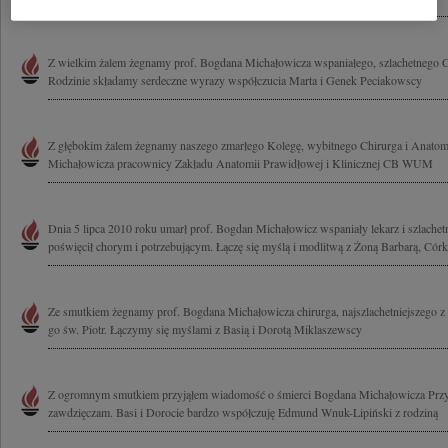
Z wielkim żalem żegnamy prof. Bogdana Michałowicza wspaniałego, szlachetnego Czł
Rodzinie składamy serdeczne wyrazy współczucia Marta i Genek Peciakowscy
Z głębokim żalem żegnamy naszego zmarłego Kolegę, wybitnego Chirurga i Anatoma
Michałowicza pracownicy Zakładu Anatomii Prawidłowej i Klinicznej CB WUM
Dnia 5 lipca 2010 roku umarł prof. Bogdan Michałowicz wspaniały lekarz i szlachet
poświęcił chorym i potrzebującym. Łączę się myślą i modlitwą z Żoną Barbarą, Córką
Ze smutkiem żegnamy prof. Bogdana Michałowicza chirurga, najszlachetniejszego z 
go św. Piotr. Łączymy się myślami z Basią i Dorotą Miklaszewscy
Z ogromnym smutkiem przyjąłem wiadomość o śmierci Bogdana Michałowicza Przyj
zawdzięczam. Basi i Dorocie bardzo współczuję Edmund Wnuk-Lipiński z rodziną