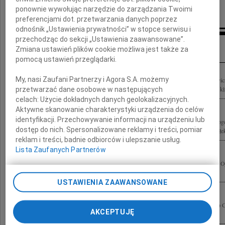
Irmina, Jagna, Małgorzata z Kamilą
ponownie wywołując narzędzie do zarządzania Twoimi
preferencjami dot. przetwarzania danych poprzez
odnośnik „Ustawienia prywatności” w stopce serwisu i
przechodząc do sekcji „Ustawienia zaawansowane”.
Inne kondolencje
Zmiana ustawień plików cookie możliwa jest także za
pomocą ustawień przeglądarki.
My, nasi Zaufani Partnerzy i Agora S.A. możemy
Z ogromnym żalem i smutkiem żegnamy Prof. dr. hab. n. med. Bogdana Michałowi
Naukowej Lux Med, wieloletniego pracownika i znakomitego chirurga. Rodzinie skł
przetwarzać dane osobowe w następujących
celach:
Użycie dokładnych danych geolokalizacyjnych.
Aktywne skanowanie charakterystyki urządzenia do celów
identyfikacji. Przechowywanie informacji na urządzeniu lub
Dnia 5 lipca 2010 roku, przeżywszy 72 lata, zmarł po długiej i ciężkiej chorobie B
dostęp do nich. Spersonalizowane reklamy i treści, pomiar
kochany Mąż i Ojciec. Msza święta pogrzebowa zostanie odprawiona w poniedziałek,
reklam i treści, badnie odbiorców i ulepszanie usług.
Lista Zaufanych Partnerów
Łączymy się z Tobą Basiu i z Dorotą w głębokim bólu po śmierci Waszego Męża i Ojc
szkolnego Kolegi profesora Bogdana Michałowicza maturzyści 1955
USTAWIENIA ZAAWANSOWANE
Z wielkim żalem żegnamy prof. Bogdana Michałowicza wspaniałego, szlachetnego Czł
AKCEPTUJĘ
Rodzinie składamy serdeczne wyrazy współczucia Marta i Genek Peciakowscy