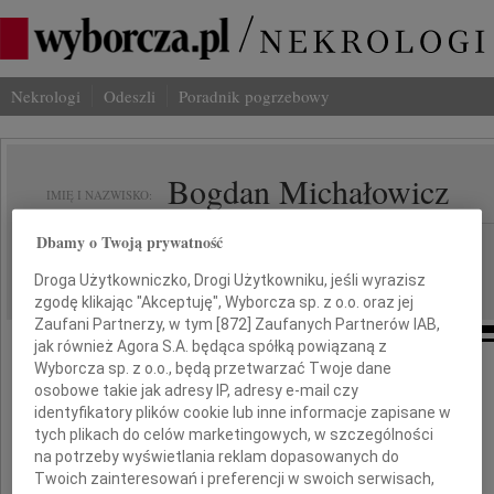
Nekrologi
Odeszli
Poradnik pogrzebowy
Bogdan Michałowicz
IMIĘ I NAZWISKO:
Dbamy o Twoją prywatność
Warszawa
REGION:
10.07.2010
DATA EMISJI:
Droga Użytkowniczko, Drogi Użytkowniku, jeśli wyrazisz
zgodę klikając "Akceptuję", Wyborcza sp. z o.o. oraz jej
Zaufani Partnerzy, w tym [
872
] Zaufanych Partnerów IAB,
jak również Agora S.A. będąca spółką powiązaną z
Wyborcza sp. z o.o., będą przetwarzać Twoje dane
Z najgłębszym smutkiem
osobowe takie jak adresy IP, adresy e-mail czy
żegnamy Pana
identyfikatory plików cookie lub inne informacje zapisane w
tych plikach do celów marketingowych, w szczególności
na potrzeby wyświetlania reklam dopasowanych do
Twoich zainteresowań i preferencji w swoich serwisach,