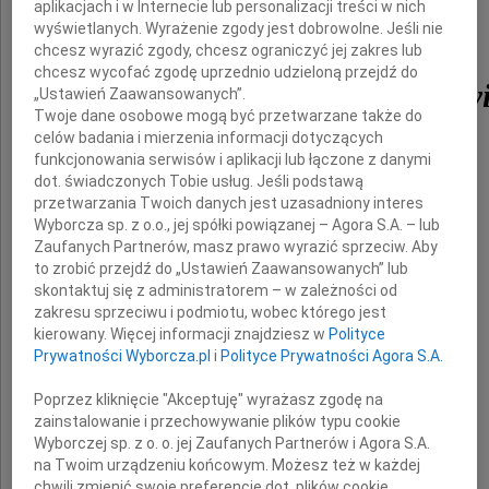
aplikacjach i w Internecie lub personalizacji treści w nich
wyświetlanych. Wyrażenie zgody jest dobrowolne. Jeśli nie
chcesz wyrazić zgody, chcesz ograniczyć jej zakres lub
chcesz wycofać zgodę uprzednio udzieloną przejdź do
prof. Bogdana Michałow
„Ustawień Zaawansowanych”.
Twoje dane osobowe mogą być przetwarzane także do
celów badania i mierzenia informacji dotyczących
wybitnego lekarza i szlachetnego Człowieka,
funkcjonowania serwisów i aplikacji lub łączone z danymi
który pochylał się nad każdym chorym.
dot. świadczonych Tobie usług. Jeśli podstawą
Jego mądrość i dobroć były niezwykłe,
przetwarzania Twoich danych jest uzasadniony interes
w najwyższym stopniu poruszające.
Wyborcza sp. z o.o., jej spółki powiązanej – Agora S.A. – lub
Zaufanych Partnerów, masz prawo wyrazić sprzeciw. Aby
Zawsze będziemy o Nim pamiętać.
to zrobić przejdź do „Ustawień Zaawansowanych” lub
skontaktuj się z administratorem – w zależności od
Wyrazy serdecznego współczucia
zakresu sprzeciwu i podmiotu, wobec którego jest
dla
kierowany. Więcej informacji znajdziesz w
Polityce
Prywatności Wyborcza.pl
i
Polityce Prywatności Agora S.A.
Żony Barbary
Poprzez kliknięcie "Akceptuję" wyrażasz zgodę na
i
zainstalowanie i przechowywanie plików typu cookie
Córki Doroty
Wyborczej sp. z o. o. jej Zaufanych Partnerów i Agora S.A.
na Twoim urządzeniu końcowym. Możesz też w każdej
chwili zmienić swoje preferencje dot. plików cookie,