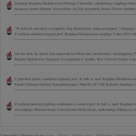
Żegnamy Bogdana Michałowicza Dobrego Człowieka, szlachetnego i mądrego lekarz
niosącego pomoc bliźnim. Szczyciliśmy się Jego przyjaźnią. Basiu i Doroto dzielimy
"W dobrych zawodach wystąpiłem, bieg ukończyłem, wiarę ustrzegłem" z drugiego 
Z wielkim smutkiem żegnam prof. Bogdana Michałowicza zmarłego 5 lipca 2010 rok
Nie ma słów, by opisać, kim naprawdę był bliski nam, niezawodny i niezastąpiony Pr
Bogdan Michałowicz Żegnamy Go pogrążeni w smutku. Basi i Dorocie bardzo wspó
Z głębokim żalem i smutkiem żegnamy prof. dr. hab. n. med. Bogdana Michałowicza
Kliniki Chirurgii Ogólnej Transplantacyjnej i Wątroby SP CSK Rodzinie Zmarłego s
Z wielkim żalem przyjęliśmy wiadomości o śmierci prof. dr. hab. n. med. Bogdana 
zwyczajnego Warszawskiego Uniwersytetu Medycznego, znakomitego Klinicysty, wy
Copyright © Wyborcza sp. z o.o.
O nas
Staże u nas
Reklama
Polityka pr