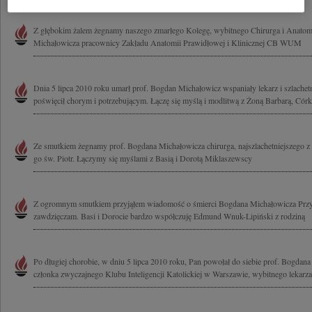
Z głębokim żalem żegnamy naszego zmarłego Kolegę, wybitnego Chirurga i Anatoma
Michałowicza pracownicy Zakładu Anatomii Prawidłowej i Klinicznej CB WUM
Dnia 5 lipca 2010 roku umarł prof. Bogdan Michałowicz wspaniały lekarz i szlachet
poświęcił chorym i potrzebującym. Łączę się myślą i modlitwą z Żoną Barbarą, Córką
Ze smutkiem żegnamy prof. Bogdana Michałowicza chirurga, najszlachetniejszego z 
go św. Piotr. Łączymy się myślami z Basią i Dorotą Miklaszewscy
Z ogromnym smutkiem przyjąłem wiadomość o śmierci Bogdana Michałowicza Przyj
zawdzięczam. Basi i Dorocie bardzo współczuję Edmund Wnuk-Lipiński z rodziną
Po długiej chorobie, w dniu 5 lipca 2010 roku, Pan powołał do siebie prof. Bogdan
członka zwyczajnego Klubu Inteligencji Katolickiej w Warszawie, wybitnego lekarza,