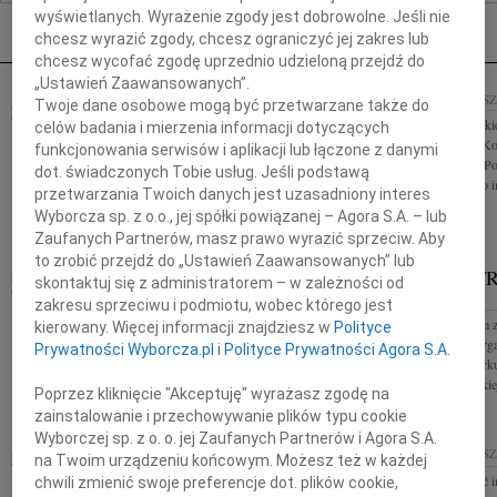
Nekrologi Rzeszów
wyświetlanych. Wyrażenie zgody jest dobrowolne. Jeśli nie
chcesz wyrazić zgody, chcesz ograniczyć jej zakres lub
chcesz wycofać zgodę uprzednio udzieloną przejdź do
„Ustawień Zaawansowanych”.
07.06.2011
RZESZÓW
07.06.2011
RZES
Twoje dane osobowe mogą być przetwarzane także do
Drogiemu Koledze Zbyszkowi Puzonowi wyrazy
Z głębokim smutki
celów badania i mierzenia informacji dotyczących
głębokiego współczucia z powodu śmierci Mamy
śmierci Janusza K
funkcjonowania serwisów i aplikacji lub łączone z danymi
składają koleżanki i koledzy z Coca-Cola HBC
Wojewódzkiego Pod
dot. świadczonych Tobie usług. Jeśli podstawą
Polska
Psychiatrycznego i
przetwarzania Twoich danych jest uzasadniony interes
Wyborcza sp. z o.o., jej spółki powiązanej – Agora S.A. – lub
Zaufanych Partnerów, masz prawo wyrazić sprzeciw. Aby
to zrobić przejdź do „Ustawień Zaawansowanych” lub
07.06.2011
RZESZÓW
JAN SZAF
skontaktuj się z administratorem – w zależności od
Rodzinie Zmarłego Janusza Kołakowskiego
KRAKÓW
zakresu sprzeciwu i podmiotu, wobec którego jest
Dyrektora Wojewódzkiego Podkarpackiego Szpitala
Z głębokim żalem 
kierowany. Więcej informacji znajdziesz w
Polityce
Psychiatrycznego im. prof. Eugeniusza Brzezickiego
Jan Szafrański orga
Prywatności Wyborcza.pl
i
Polityce Prywatności Agora S.A.
w Żurawicy wyrazy głębokiego...
Magurskiego Parku
przyrody karpackiej
Poprzez kliknięcie "Akceptuję" wyrażasz zgodę na
zainstalowanie i przechowywanie plików typu cookie
Wyborczej sp. z o. o. jej Zaufanych Partnerów i Agora S.A.
JANUSZ KOŁAKOWSKI
07.06.2011
07.06.2011
RZES
na Twoim urządzeniu końcowym. Możesz też w każdej
RZESZÓW
Bóg widzi śmierć i
chwili zmienić swoje preferencje dot. plików cookie,