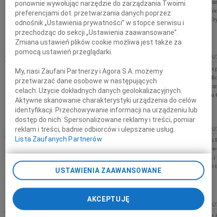
Z głębokim smutkiem i żalem żegnamy Janusza
mur, Bóg jako bra
ponownie wywołując narzędzie do zarządzania Twoimi
Kołakowskiego Dyrektora Szpitala w Żurawicy,
przyjęliśmy wiado
preferencjami dot. przetwarzania danych poprzez
wieloletniego pedagoga i samorządowca ziemi
Kołakowskiego Dyr
odnośnik „Ustawienia prywatności” w stopce serwisu i
jarosławskiej Rodzinie i Bliskim wyrazy...
przechodząc do sekcji „Ustawienia zaawansowane”.
Zmiana ustawień plików cookie możliwa jest także za
pomocą ustawień przeglądarki.
07.06.2011
RZESZÓW
04.06.2011
RZES
Z ogromnym bólem i żalem przyjęliśmy wiadomość
Z głębokim żalem 
My, nasi Zaufani Partnerzy i Agora S.A. możemy
o śmierci Janusza Kołakowskiego Dyrektora Szpitala
Tadeusza Wajdy Ro
przetwarzać dane osobowe w następujących
Psychiatrycznego w Żurawicy. Pozostanie w naszej
wyrazy najserdeczn
celach:
Użycie dokładnych danych geolokalizacyjnych.
pamięci jako Człowiek...
Zarządu Szczepan 
Aktywne skanowanie charakterystyki urządzenia do celów
identyfikacji. Przechowywanie informacji na urządzeniu lub
dostęp do nich. Spersonalizowane reklamy i treści, pomiar
03.06.2011
RZESZÓW
01.06.2011
RZES
reklam i treści, badnie odbiorców i ulepszanie usług.
Lista Zaufanych Partnerów
Naszemu Koledze Pawłowi Wajdzie wyrazy
Lek. med. Janowi 
szczerego współczucia z powodu śmierci Ojca
współczucia z powo
składają Kuratorzy Zawodowi Sądu Rejonowego w
Zarząd, Dyrekcja i
Rzeszowie oraz Kuratorzy Okręgowi
Specjalistycznego i
USTAWIENIA ZAAWANSOWANE
AKCEPTUJĘ
ANNA NOWAK-KRASOWSKA
30.05.2011
RZES
Z głębokim żalem 
01.06.2011
RZESZÓW