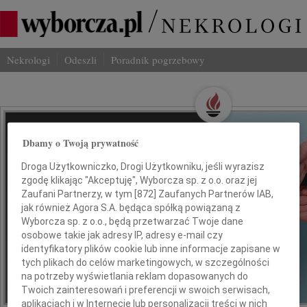
Nekrologi
Odeszli
Poradnik pogrzebowy
Wspominaj Bliskich
Dbamy o Twoją prywatność
Na Odeszli.pl
Droga Użytkowniczko, Drogi Użytkowniku, jeśli wyrazisz
zgodę klikając "Akceptuję", Wyborcza sp. z o.o. oraz jej
Jak ich zapamiętaliśmy? Serwis
Zaufani Partnerzy, w tym [
872
] Zaufanych Partnerów IAB,
jak również Agora S.A. będąca spółką powiązaną z
odeszli.pl z Grupy Wyborcza, to
Wyborcza sp. z o.o., będą przetwarzać Twoje dane
możliwość stworzenia unikalnego
osobowe takie jak adresy IP, adresy e-mail czy
wspomnienia. Dziel się nim z rodziną i
identyfikatory plików cookie lub inne informacje zapisane w
przyjaciółmi.
tych plikach do celów marketingowych, w szczególności
na potrzeby wyświetlania reklam dopasowanych do
Twoich zainteresowań i preferencji w swoich serwisach,
*ogłoszenie
aplikacjach i w Internecie lub personalizacji treści w nich