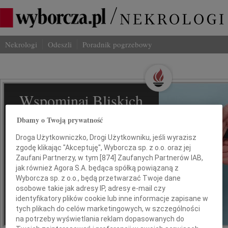
Nekrologi
Odeszli
Poradnik pogrzebowy
Wspominaj Bliskich
Na Odeszli.pl
Dbamy o Twoją prywatność
Droga Użytkowniczko, Drogi Użytkowniku, jeśli wyrazisz
Jak ich zapamiętaliśmy? Serwis
zgodę klikając "Akceptuję", Wyborcza sp. z o.o. oraz jej
odeszli.pl z Grupy Wyborcza, to
Zaufani Partnerzy, w tym [
874
] Zaufanych Partnerów IAB,
możliwość stworzenia unikalnego
jak również Agora S.A. będąca spółką powiązaną z
wspomnienia. Dziel się nim z rodziną i
Wyborcza sp. z o.o., będą przetwarzać Twoje dane
przyjaciółmi.
osobowe takie jak adresy IP, adresy e-mail czy
identyfikatory plików cookie lub inne informacje zapisane w
tych plikach do celów marketingowych, w szczególności
na potrzeby wyświetlania reklam dopasowanych do
*ogłoszenie