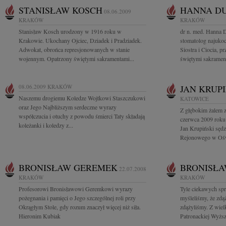
STANISŁAW KOSCH
HANNA D
08.06.2009
KRAKÓW
KRAKÓW
Stanisław Kosch urodzony w 1916 roku w
dr n. med. Hanna
Krakowie. Ukochany Ojciec, Dziadek i Pradziadek.
stomatolog najuko
Adwokat, obrońca represjonowanych w stanie
Siostra i Ciocia, p
wojennym. Opatrzony świętymi sakramentami...
świętymi sakrament
08.06.2009
KRAKÓW
JAN KRUP
Naszemu drogiemu Koledze Wojtkowi Staszczukowi
KATOWICE
oraz Jego Najbliższym serdeczne wyrazy
Z głębokim żalem 
współczucia i otuchy z powodu śmierci Taty składają
czerwca 2009 roku 
koleżanki i koledzy z...
Jan Krupiński sędz
Rejonowego w Oświ
BRONISŁAW GEREMEK
BRONISŁ
22.07.2008
KRAKÓW
KRAKÓW
Profesorowi Bronisławowi Geremkowi wyrazy
Tyle ciekawych spr
pożegnania i pamięci o Jego szczególnej roli przy
myśleliśmy, że zdą
Okrągłym Stole, gdy rozum znaczył więcej niż siła.
zdążyliśmy. Z wie
Hieronim Kubiak
Patronackiej Wyższe