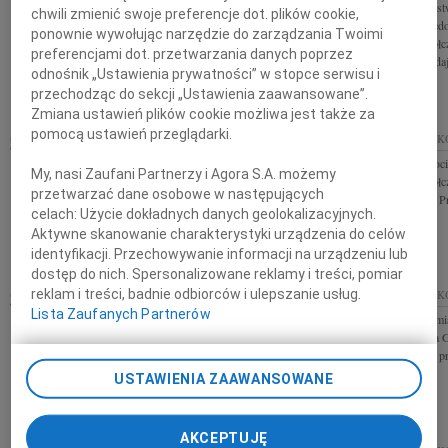
Naszemu Drogiemu Kanclerzowi Franciszkowi
Szanownym Państw
chwili zmienić swoje preferencje dot. plików cookie,
Gałuszce i całej Rodzinie wyrazy głębokiego
Wojciechowi Niedo
ponownie wywołując narzędzie do zarządzania Twoimi
współczucia z powodu tragicznej śmierci Zięcia
głębokiego współc
preferencjami dot. przetwarzania danych poprzez
Macieja składają Rektor, Senat,...
Ojca i Brata składaj
odnośnik „Ustawienia prywatności” w stopce serwisu i
przechodząc do sekcji „Ustawienia zaawansowane”.
Zmiana ustawień plików cookie możliwa jest także za
pomocą ustawień przeglądarki.
13.10.2009
KRAKÓW
13.10.2009
KRAK
Serdeczne wyrazy współczucia z powodu śmierci
Pani Prezes Doroc
My, nasi Zaufani Partnerzy i Agora S.A. możemy
Taty dla naszej Pani Prezes Doroty Szopińskiej-
głębokiego współc
przetwarzać dane osobowe w następujących
Wójcik oraz Jej Bliskich przekazują Pracownicy i
składają Zarząd i 
celach:
Użycie dokładnych danych geolokalizacyjnych.
Zarząd PLIVY...
Aktywne skanowanie charakterystyki urządzenia do celów
identyfikacji. Przechowywanie informacji na urządzeniu lub
dostęp do nich. Spersonalizowane reklamy i treści, pomiar
reklam i treści, badnie odbiorców i ulepszanie usług.
13.10.2009
KRAKÓW
13.10.2009
KRAK
Lista Zaufanych Partnerów
Jesteśmy głęboko poruszeni śmiercią Pana Marcina
Z żalem zawiadami
Godzińskiego Poznaliśmy go jako Człowieka
odeszła Krystyna 
szlachetnego, o wielkim uśmiechu, i znakomitego
smutku rodzinę i pr
architekta. Wyrazy współczucia...
rodzinami
USTAWIENIA ZAAWANSOWANE
AKCEPTUJĘ