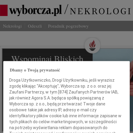
Nekrologi
Odeszli
Poradnik pogrzebowy
Wspominaj Bliskich
Na Odeszli.pl
Dbamy o Twoją prywatność
Droga Użytkowniczko, Drogi Użytkowniku, jeśli wyrazisz
Jak ich zapamiętaliśmy? Serwis
zgodę klikając "Akceptuję", Wyborcza sp. z o.o. oraz jej
odeszli.pl z Grupy Wyborcza, to
Zaufani Partnerzy, w tym [
874
] Zaufanych Partnerów IAB,
możliwość stworzenia unikalnego
jak również Agora S.A. będąca spółką powiązaną z
wspomnienia. Dziel się nim z rodziną i
Wyborcza sp. z o.o., będą przetwarzać Twoje dane
przyjaciółmi.
osobowe takie jak adresy IP, adresy e-mail czy
identyfikatory plików cookie lub inne informacje zapisane w
tych plikach do celów marketingowych, w szczególności
na potrzeby wyświetlania reklam dopasowanych do
*ogłoszenie