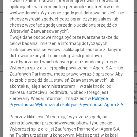
Twoich zainteresowań i preferencji w swoich serwisach,
Nekrologi Kraków
aplikacjach i w Internecie lub personalizacji treści w nich
wyświetlanych. Wyrażenie zgody jest dobrowolne. Jeśli nie
chcesz wyrazić zgody, chcesz ograniczyć jej zakres lub
ZBIGNIEW ŚWIĘCH
chcesz wycofać zgodę uprzednio udzieloną przejdź do
07.08.2026
KRAKÓW
„Ustawień Zaawansowanych”.
Z dużym smutkiem przyjąłem wiadomość o śmierci
Twoje dane osobowe mogą być przetwarzane także do
Zbigniewa Święcha dziennikarza, pisarza, reżysera
celów badania i mierzenia informacji dotyczących
filmów dokumentalnych, popularyzatora nauki oraz
funkcjonowania serwisów i aplikacji lub łączone z danymi
autora znakomitych...
dot. świadczonych Tobie usług. Jeśli podstawą
przetwarzania Twoich danych jest uzasadniony interes
Wyborcza sp. z o.o., jej spółki powiązanej – Agora S.A. – lub
Zaufanych Partnerów, masz prawo wyrazić sprzeciw. Aby
to zrobić przejdź do „Ustawień Zaawansowanych” lub
14.10.2009
KRAKÓW
14.10.2009
KRAK
skontaktuj się z administratorem – w zależności od
Pani Agnieszce, Stefanii, Zosi wyrazy głębokiego
Pani dr Ewie Godzi
zakresu sprzeciwu i podmiotu, wobec którego jest
współczucia z powodu śmierci Męża i Taty Marcina
głębokiego współc
kierowany. Więcej informacji znajdziesz w
Polityce
Godzińskiego składają rodzice, wychowawczyni i
zespół Pracowni
Prywatności Wyborcza.pl
i
Polityce Prywatności Agora S.A.
dzieci z klasy I A...
Poprzez kliknięcie "Akceptuję" wyrażasz zgodę na
zainstalowanie i przechowywanie plików typu cookie
Wyborczej sp. z o. o. jej Zaufanych Partnerów i Agora S.A.
MACIEJ
14.10.2009
KRAKÓW
13.10.2009
KRAK
na Twoim urządzeniu końcowym. Możesz też w każdej