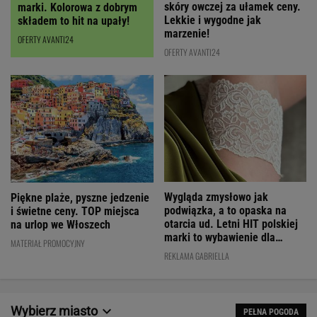
skóry owczej za ułamek ceny.
marki. Kolorowa z dobrym
Lekkie i wygodne jak
składem to hit na upały!
marzenie!
OFERTY AVANTI24
OFERTY AVANTI24
Wygląda zmysłowo jak
Piękne plaże, pyszne jedzenie
podwiązka, a to opaska na
i świetne ceny. TOP miejsca
otarcia ud. Letni HIT polskiej
na urlop we Włoszech
marki to wybawienie dla
MATERIAŁ PROMOCYJNY
kobiet!
REKLAMA GABRIELLA
Wybierz miasto
PEŁNA POGODA