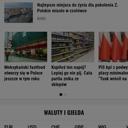
Najlepsze miejsca do życia dla pokolenia Z.
Polskie miasto w czołówce
BIZNES
Meksykański fastfood
Kupiłeś ten napój?
PiS kpi z podwy
otworzy się w Polsce
Lepiej go nie pij. Cała
płacy minimalne
jeszcze w tym roku
partia znika ze
"Tusk wrócił na
sklepów
WALUTY I GIEŁDA
EUR
USD
CHF
GBP
WIG