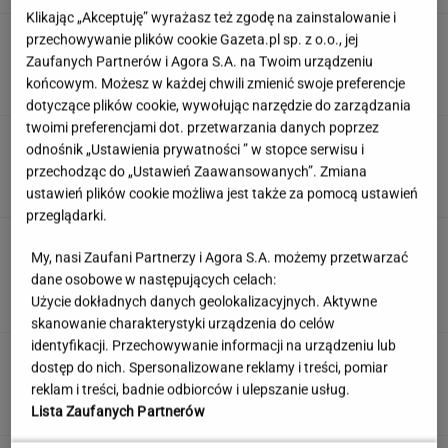
Klikając „Akceptuję” wyrażasz też zgodę na zainstalowanie i
Pełczyńska-Nałęcz o doniesieniach ws.
przechowywanie plików cookie Gazeta.pl sp. z o.o., jej
Hołowni: Ciężko uwierzyć
Zaufanych Partnerów i Agora S.A. na Twoim urządzeniu
końcowym. Możesz w każdej chwili zmienić swoje preferencje
dotyczące plików cookie, wywołując narzędzie do zarządzania
twoimi preferencjami dot. przetwarzania danych poprzez
Kulinarny quiz wiedzy. 11/11 zdobędą tylko
odnośnik „Ustawienia prywatności ” w stopce serwisu i
prawdziwi smakosze!
przechodząc do „Ustawień Zaawansowanych”. Zmiana
ustawień plików cookie możliwa jest także za pomocą ustawień
przeglądarki.
Współczesne trendy urlopowe przełamują
My, nasi Zaufani Partnerzy i Agora S.A. możemy przetwarzać
schematy. Jak dobrze przygotować się do
dane osobowe w następujących celach:
wyjazdu za granicę?
Użycie dokładnych danych geolokalizacyjnych. Aktywne
MATERIAŁ PROMOCYJNY
skanowanie charakterystyki urządzenia do celów
identyfikacji. Przechowywanie informacji na urządzeniu lub
Płacą absurdalny podatek. Ministerstwo
dostęp do nich. Spersonalizowane reklamy i treści, pomiar
prawa nie zmieni
reklam i treści, badnie odbiorców i ulepszanie usług.
MATERIAŁ PROMOCYJNY
Lista Zaufanych Partnerów