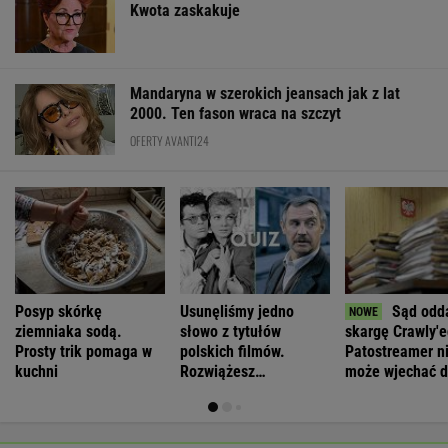
Kwota zaskakuje
Mandaryna w szerokich jeansach jak z lat
2000. Ten fason wraca na szczyt
OFERTY AVANTI24
Posyp skórkę
Usunęliśmy jedno
Sąd odda
ziemniaka sodą.
słowo z tytułów
skargę Crawly'e
Prosty trik pomaga w
polskich filmów.
Patostreamer n
kuchni
Rozwiążesz
może wjechać 
bezbłędnie?
Schengen