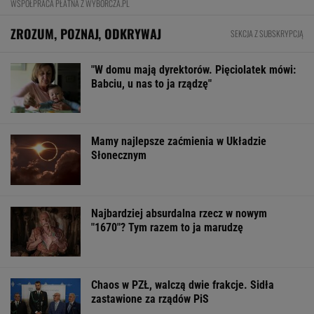
WSPÓŁPRACA PŁATNA Z WYBORCZA.PL
ZROZUM, POZNAJ, ODKRYWAJ
SEKCJA Z SUBSKRYPCJĄ
"W domu mają dyrektorów. Pięciolatek mówi:
Babciu, u nas to ja rządzę"
Mamy najlepsze zaćmienia w Układzie
Słonecznym
Najbardziej absurdalna rzecz w nowym
"1670"? Tym razem to ja marudzę
Chaos w PZŁ, walczą dwie frakcje. Sidła
zastawione za rządów PiS