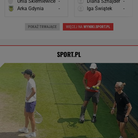
Unia Skierniewice
-
Diana Sznajder
-
Arka Gdynia
-
Iga Świątek
-
POKAŻ TRWAJĄCE
WIĘCEJ NA
WYNIKI.SPORT.PL
SPORT.PL