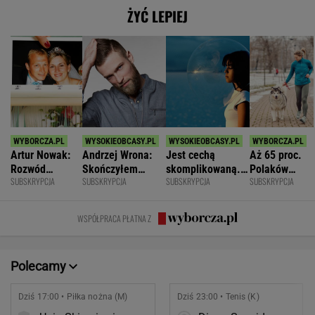
ŻYĆ LEPIEJ
Artur Nowak:
Andrzej Wrona:
Jest cechą
Aż 65 proc.
Rozwód
Skończyłem
skomplikowaną.
Polaków
SUBSKRYPCJA
SUBSKRYPCJA
SUBSKRYPCJA
SUBSKRYPCJA
odsłania dużo
karierę, bo
Sprawia, że silniej
odczuwa
więcej niż
chciałem być
przeżywamy stres
ruchowstręt.
prawda o
fajnym mężem i
Nie ćwiczy w
WSPÓŁPRACA PŁATNA Z
współmałżonku
ojcem
ogóle
Polecamy
Dziś 17:00 • Piłka nożna (M)
Dziś 23:00 • Tenis (K)