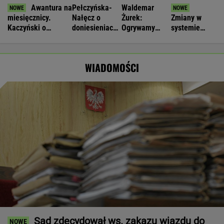
Awantura na
Pełczyńska-
Waldemar
miesięcznicy.
Nałęcz o
Żurek:
Zmiany w
Kaczyński o
doniesieniach
Ogrywamy
systemie
"wrzaskach
ws. Hołowni:
prezydenta. To
ostrzegania.
lumpenproletariatu"
Ciężko
nasz wielki
"Wyciągają
uwierzyć
sukces
wnioski z tej
WIADOMOŚCI
lekcji"
Sąd zdecydował ws. zakazu wjazdu do