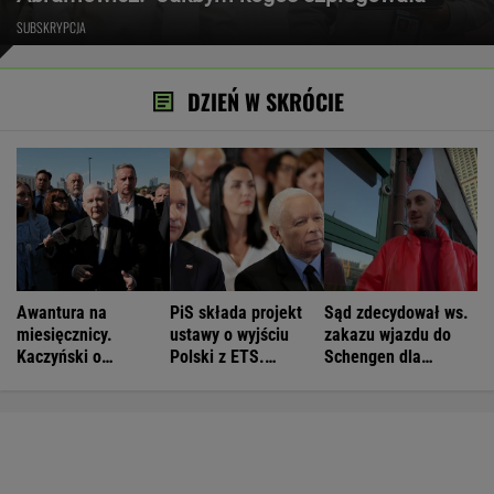
SUBSKRYPCJA
DZIEŃ W SKRÓCIE
Awantura na
PiS składa projekt
Sąd zdecydował ws.
miesięcznicy.
ustawy o wyjściu
zakazu wjazdu do
Kaczyński o
Polski z ETS.
Schengen dla
"wrzaskach
Czarnek: Blamaż
patostreamera
lumpenproletariatu"
Tuska
Crawly'ego