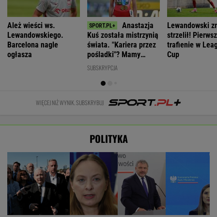
Ależ wieści ws.
Anastazja
Lewandowski z
Lewandowskiego.
Kuś została mistrzynią
strzelił! Pierws
Barcelona nagle
świata. "Kariera przez
trafienie w Lea
ogłasza
pośladki"? Mamy
Cup
komentarz
SUBSKRYPCJA
WIĘCEJ NIŻ WYNIK. SUBSKRYBUJ
POLITYKA