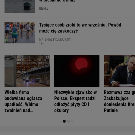
BIZNES
Tysiące osób zrobi to we wrześniu. Powód
może cię zaskoczyć
MATERIAŁ PROMOCYJNY,
18+
Wielka firma
Niezwykłe zjawisko w
Rozmowa zza g
budowlana ogłasza
Polsce. Ekspert radzi
Zaskakujące
upadłość. Widmo
odłożyć płyty CD i
doniesienia Kre
zwolnień nad
okulary
Putinie
pracownikami