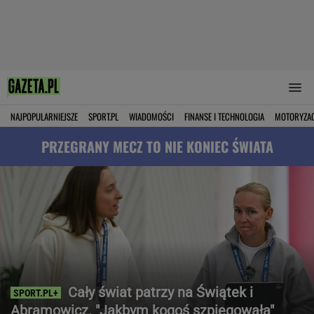
NAJPOPULARNIEJSZE
SPORT.PL
WIADOMOŚCI
FINANSE I TECHNOLOGIA
MOTORYZA
PRZEGRANY MECZ TO NIE KONIEC ŚWIATA
Cały świat patrzy na Świątek i
Abramowicz. "Jakbym kogoś szpiegowała"