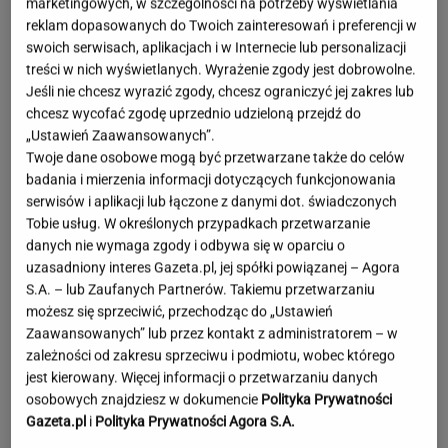
marketingowych, w szczególności na potrzeby wyświetlania
reklam dopasowanych do Twoich zainteresowań i preferencji w
swoich serwisach, aplikacjach i w Internecie lub personalizacji
treści w nich wyświetlanych. Wyrażenie zgody jest dobrowolne.
Jeśli nie chcesz wyrazić zgody, chcesz ograniczyć jej zakres lub
chcesz wycofać zgodę uprzednio udzieloną przejdź do
„Ustawień Zaawansowanych”.
Twoje dane osobowe mogą być przetwarzane także do celów
badania i mierzenia informacji dotyczących funkcjonowania
serwisów i aplikacji lub łączone z danymi dot. świadczonych
Tobie usług. W określonych przypadkach przetwarzanie
danych nie wymaga zgody i odbywa się w oparciu o
uzasadniony interes Gazeta.pl, jej spółki powiązanej – Agora
S.A. – lub Zaufanych Partnerów. Takiemu przetwarzaniu
możesz się sprzeciwić, przechodząc do „Ustawień
Zaawansowanych” lub przez kontakt z administratorem – w
zależności od zakresu sprzeciwu i podmiotu, wobec którego
jest kierowany. Więcej informacji o przetwarzaniu danych
Mandaryna o mamie byłego
osobowych znajdziesz w dokumencie
Polityka Prywatności
męża po ich wielkim powrocie. Tego nie
Gazeta.pl
i
Polityka Prywatności Agora S.A.
ukrywa