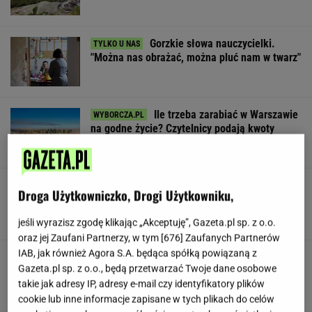
Gorzkie słowa nauczycielki.
"Można nas obrażać, można pluć nam w twarz"
Ile trzeba zarabiać w Warszawie
na godne życie? Czytelnicy podają kwoty
SUBSKRYPCJA
Niedźwiedź zginął na drodze z Zakopanego.
Droga Użytkowniczko, Drogi Użytkowniku,
Policja apeluje o ostrożność
jeśli wyrazisz zgodę klikając „Akceptuję”, Gazeta.pl sp. z o.o.
oraz jej Zaufani Partnerzy, w tym [
676
] Zaufanych Partnerów
IAB, jak również Agora S.A. będąca spółką powiązaną z
Republika drastycznie w dół. Triumfuje
Gazeta.pl sp. z o.o., będą przetwarzać Twoje dane osobowe
konkurencja
takie jak adresy IP, adresy e-mail czy identyfikatory plików
cookie lub inne informacje zapisane w tych plikach do celów