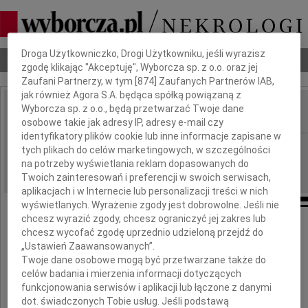
Dbamy o Twoją prywatność
Droga Użytkowniczko, Drogi Użytkowniku, jeśli wyrazisz
Nekrologi
Odeszli
Poradnik pogrzebowy
zgodę klikając "Akceptuję", Wyborcza sp. z o.o. oraz jej
Zaufani Partnerzy, w tym [
874
] Zaufanych Partnerów IAB,
jak również Agora S.A. będąca spółką powiązaną z
Wyborcza sp. z o.o., będą przetwarzać Twoje dane
IMIĘ I NAZWISKO:
osobowe takie jak adresy IP, adresy e-mail czy
identyfikatory plików cookie lub inne informacje zapisane w
Kraków
REGION:
tych plikach do celów marketingowych, w szczególności
na potrzeby wyświetlania reklam dopasowanych do
13.11.2009
DATA EMISJI:
Twoich zainteresowań i preferencji w swoich serwisach,
aplikacjach i w Internecie lub personalizacji treści w nich
wyświetlanych. Wyrażenie zgody jest dobrowolne. Jeśli nie
chcesz wyrazić zgody, chcesz ograniczyć jej zakres lub
Wstrząśnięty
chcesz wycofać zgodę uprzednio udzieloną przejdź do
nagłą śmiercią mojego
„Ustawień Zaawansowanych”.
Współpracownika i Przyjaciela
Twoje dane osobowe mogą być przetwarzane także do
celów badania i mierzenia informacji dotyczących
funkcjonowania serwisów i aplikacji lub łączone z danymi
dot. świadczonych Tobie usług. Jeśli podstawą