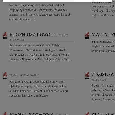
Śmierć po latach 
Wyrazy najgłębszego współczucia Rodzinie i
pogrążyła w smutku
Najbliższym z powodu śmierci Pana Zdzisława
Jańskiego. Składaj
Stamirskiego b.Wojewódzkiego Kuratora dla osób
Bejm modlimy się z
dorosłych w Sądzie...
EUGENIUSZ KOWOL
MARIA LE
31.07.2009
KATOWICE
Z głębokim żalem 
Serdeczne podziękowania Kopalni KWK
Najbliższym skład
Makoszowy, Orkiestrze oraz Kolegom z działu
współczucia prac
elektrycznego i wszystkim, którzy uczestniczyli w
pogrzebie Eugeniusza Kowol składają Żona, Syn...
ZDZISŁA
28.07.2009
KATOWICE
KATOWICE
Marcinowi Matyi i Jego Najbliższym wyrazy
Z żalem i smutkie
głębokiego współczucia z powodu śmierci Taty
Zdzisława Nowaka 
składają koledzy i koleżanki z Biura Marketingu
Bliskim składam w
Akademii Leona Koźmińskiego
Zygmunt Łukaszczy
JOANNA SZEWCZYK
STANISŁA