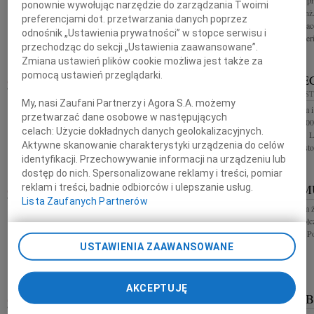
Z wielkim żalem p
powodu śmierci Mamy składają koleżanki i koledzy z
ponownie wywołując narzędzie do zarządzania Twoimi
śmierci dr. hab. i
pracy
preferencjami dot. przetwarzania danych poprzez
Długoletniego prac
odnośnik „Ustawienia prywatności” w stopce serwisu i
Procesowej, Materia
przechodząc do sekcji „Ustawienia zaawansowane”.
Zmiana ustawień plików cookie możliwa jest także za
pomocą ustawień przeglądarki.
LECH SZECÓWKA
LECH SZ
08.08.2009
CZĘSTOCHOWA
08.08.2009
CZĘS
My, nasi Zaufani Partnerzy i Agora S.A. możemy
Z głębokim smutkiem informujemy, że dnia 6
Z głębokim żalem 
przetwarzać dane osobowe w następujących
sierpnia 2009 roku zmarł dr hab. inż. Lech Szecówka
dniu 6 sierpnia 20
celach:
Użycie dokładnych danych geolokalizacyjnych.
profesor nadzwyczajny Politechniki
nagle dr hab. inż.
Aktywne skanowanie charakterystyki urządzenia do celów
Częstochowskiej. Długoletni, zasłużony...
Politechniki Często
identyfikacji. Przechowywanie informacji na urządzeniu lub
dostęp do nich. Spersonalizowane reklamy i treści, pomiar
KRZYSZTOF SMEREK
MARKA M
reklam i treści, badnie odbiorców i ulepszanie usług.
08.08.2009
Lista Zaufanych Partnerów
KATOWICE
Z głębokim żalem
Z żalem przyjęliśmy wiadomość o śmierci Krzysztofa
głębokiego współcz
Smereki naszego redakcyjnego Kolegi, autora m. in.
oraz pracownicy Po
cyklu "W cztery świata strony" Rodzinie i Bliskim
Powietrznej
USTAWIENIA ZAAWANSOWANE
składamy serdeczne...
AKCEPTUJĘ
ZDZISŁAW STAMIRSKI
HENRYK B
04.08.2009
KATOWICE