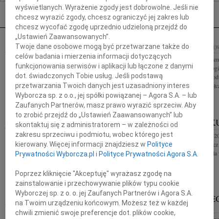
Nekrologi Katowice
wyświetlanych. Wyrażenie zgody jest dobrowolne. Jeśli nie
chcesz wyrazić zgody, chcesz ograniczyć jej zakres lub
chcesz wycofać zgodę uprzednio udzieloną przejdź do
„Ustawień Zaawansowanych”.
KAZIMIERZ KRYZA
Twoje dane osobowe mogą być przetwarzane także do
19.08.2009
18.08.2009
KATO
KATOWICE
celów badania i mierzenia informacji dotyczących
Pani mgr Ewie Zem
funkcjonowania serwisów i aplikacji lub łączone z danymi
Z głębokim żalem przyjęliśmy wiadomość o śmierci
Wydziału Pedagogik
Kazimierza Kryzy sosnowieckiego muzyka,
dot. świadczonych Tobie usług. Jeśli podstawą
Śląskiego z powod
wybitnego dyrygenta, wykładowcę Akademii
przetwarzania Twoich danych jest uzasadniony interes
głębokiego współcz
Muzycznej w Katowicach, twórcę orkiestr...
Wyborcza sp. z o.o., jej spółki powiązanej – Agora S.A. – lub
Zaufanych Partnerów, masz prawo wyrazić sprzeciw. Aby
to zrobić przejdź do „Ustawień Zaawansowanych” lub
ALEKSANDROWI BORONIOWI
GINTER K
skontaktuj się z administratorem – w zależności od
18.08.2009
KATOWICE
zakresu sprzeciwu i podmiotu, wobec którego jest
Dnia 10 sierpnia 2
Wyrazy głębokiego współczucia Panu Aleksandrowi
kierowany. Więcej informacji znajdziesz w
Polityce
Zasłużony działacz
Boroniowi Wiceprezesowi Zarządu Spółki
wielkie zasługi dl
Prywatności Wyborcza.pl
i
Polityce Prywatności Agora S.A.
Mieszkaniowej "Kleofas" Sp. z o.o. z powodu
śmierci Żony składa Zarząd...
Poprzez kliknięcie "Akceptuję" wyrażasz zgodę na
zainstalowanie i przechowywanie plików typu cookie
Wyborczej sp. z o. o. jej Zaufanych Partnerów i Agora S.A.
LECH SZ
11.08.2009
KATOWICE
na Twoim urządzeniu końcowym. Możesz też w każdej
CZĘSTOCHOWA
Marii Dąbrowskiej najgłębsze wyrazy współczucia z
chwili zmienić swoje preferencje dot. plików cookie,