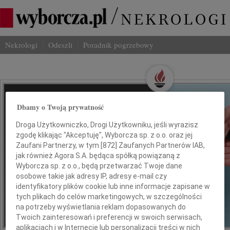
Nekrologi
Odeszli
Poradnik pogrzebowy
Wspominaj Bliskich
Dbamy o Twoją prywatność
Na Odeszli.pl
Droga Użytkowniczko, Drogi Użytkowniku, jeśli wyrazisz
zgodę klikając "Akceptuję", Wyborcza sp. z o.o. oraz jej
Jak ich zapamiętaliśmy? Serwis
Zaufani Partnerzy, w tym [
872
] Zaufanych Partnerów IAB,
jak również Agora S.A. będąca spółką powiązaną z
odeszli.pl z Grupy Wyborcza, to
Wyborcza sp. z o.o., będą przetwarzać Twoje dane
możliwość stworzenia unikalnego
osobowe takie jak adresy IP, adresy e-mail czy
wspomnienia. Dziel się nim z rodziną i
identyfikatory plików cookie lub inne informacje zapisane w
przyjaciółmi.
tych plikach do celów marketingowych, w szczególności
na potrzeby wyświetlania reklam dopasowanych do
Twoich zainteresowań i preferencji w swoich serwisach,
*ogłoszenie
aplikacjach i w Internecie lub personalizacji treści w nich