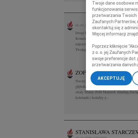
Twoje dane osobowe mo
N
funkcjonowania serwisó
przetwarzania Twoich da
Zaufanych Partnerów, 
06.08.2026
GDAŃSK
skontaktuj się z admin
Drogi Piotrze Koleżanki i Koledzy z firmy
Więcej informacji znaj
Konecranes and Demag Sp. z o.o. składaj
najszczerszego współczucia i żalu po śmier
Poprzez kliknięcie "Ak
Twojego Taty Mamy nadzieję, że...
z o. o. jej Zaufanych 
swoje preferencje dot.
przetwarzania danych 
„Ustawienia zaawansow
ZOFIA MAZUREK
03.08.202
AKCEPTUJĘ
Naszej Koleżance Beacie Rumińskiej wyra
My, nasi Zaufani Part
głębokiego współczucia, żalu i wsparcia 
dokładnych danych geol
straty Mamy Zofii Mazurek składają Zarzą
Przechowywanie informa
koleżanki i koledzy z...
treści, badnie odbiorcó
STANISŁAWA STARCZE
15.10.2009
GDAŃSK