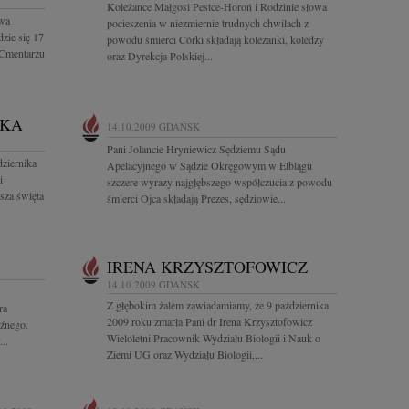
Koleżance Małgosi Pestce-Horoń i Rodzinie słowa
awa
pocieszenia w niezmiernie trudnych chwilach z
zie się 17
powodu śmierci Córki składają koleżanki, koledzy
 Cmentarzu
oraz Dyrekcja Polskiej...
SKA
14.10.2009
GDAŃSK
Pani Jolancie Hryniewicz Sędziemu Sądu
ziernika
Apelacyjnego w Sądzie Okręgowym w Elblągu
i
szczere wyrazy najgłębszego współczucia z powodu
sza święta
śmierci Ojca składają Prezes, sędziowie...
IRENA KRZYSZTOFOWICZ
14.10.2009
GDAŃSK
Z głębokim żalem zawiadamiamy, że 9 października
ra
2009 roku zmarła Pani dr Irena Krzysztofowicz
źnego.
Wieloletni Pracownik Wydziału Biologii i Nauk o
..
Ziemi UG oraz Wydziału Biologii,...