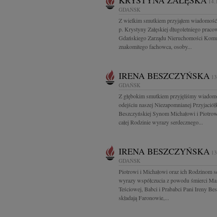
KRYSTYNA ZAŁĘSKA
14.
GDAŃSK
Z wielkim smutkiem przyjąłem wiadomość 
p. Krystyny Załęskiej długoletniego praco
Gdańskiego Zarządu Nieruchomości Komu
znakomitego fachowca, osoby...
IRENA BESZCZYŃSKA
13
GDAŃSK
Z głębokim smutkiem przyjęliśmy wiadom
odejściu naszej Niezapomnianej Przyjaciół
Beszczyńskiej Synom Michałowi i Piotrow
całej Rodzinie wyrazy serdecznego...
IRENA BESZCZYŃSKA
13
GDAŃSK
Piotrowi i Michałowi oraz ich Rodzinom s
wyrazy współczucia z powodu śmierci Ma
Teściowej, Babci i Prababci Pani Ireny Be
składają Faronowie,...