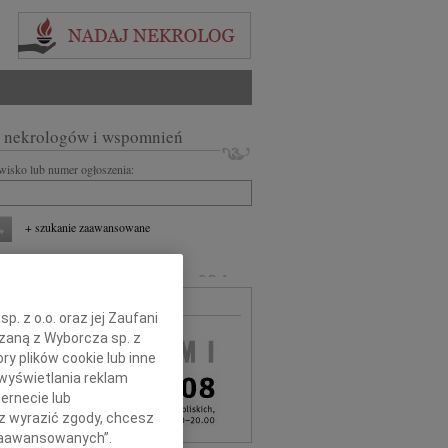
 nekrologów i wspomnień
zwisko lub numer ogłoszenia:
+ szukanie zaawansowane
MARLI
MA BEZPŁATNA
. z o.o. oraz jej Zaufani
ązaną z Wyborcza sp. z
ry plików cookie lub inne
wyświetlania reklam
ernecie lub
sz wyrazić zgody, chcesz
 Zaawansowanych”.