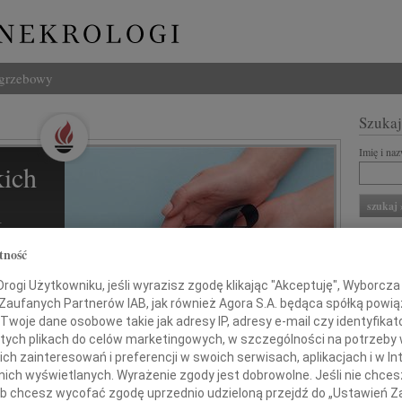
ogrzebowy
Szukaj
Imię i na
ich
l
ZNANI Z
tność
REKLA
ogi Użytkowniku, jeśli wyrazisz zgodę klikając "Akceptuję", Wyborcza sp
 Zaufanych Partnerów IAB, jak również Agora S.A. będąca spółką powi
ziną i
Twoje dane osobowe takie jak adresy IP, adresy e-mail czy identyfikato
 tych plikach do celów marketingowych, w szczególności na potrzeby 
 zainteresowań i preferencji w swoich serwisach, aplikacjach i w Int
w nich wyświetlanych. Wyrażenie zgody jest dobrowolne. Jeśli nie chce
 lub chcesz wycofać zgodę uprzednio udzieloną przejdź do „Ustawień