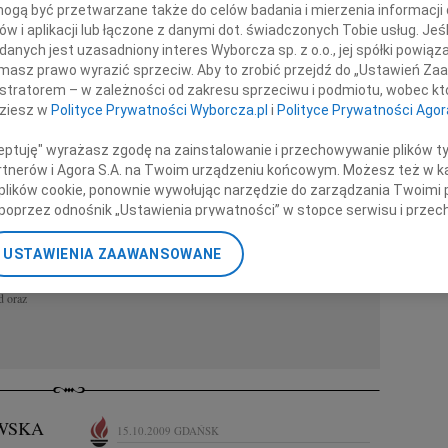
gą być przetwarzane także do celów badania i mierzenia informacji
ekrologi Gdańsk
REGION
w i aplikacji lub łączone z danymi dot. świadczonych Tobie usług. Jeś
Białystok
nych jest uzasadniony interes Wyborcza sp. z o.o., jej spółki powiąza
Częstoch
masz prawo wyrazić sprzeciw. Aby to zrobić przejdź do „Ustawień Z
LUBOMIRA BOŻYK
WIEK: 102
Katowice
istratorem – w zależności od zakresu sprzeciwu i podmiotu, wobec któ
04.08.2026
GDAŃSK
Kraków
dziesz w
Polityce Prywatności Wyborcza.pl
i
Polityce Prywatności Agor
Z żalem zawiadamiamy, że w dniu 25 lipca 2026 r.
ą wyrazy
Lublin
zmarła lekarz medycyny Lubomira Bożyk lat 102
ci
Opole
ceptuję" wyrażasz zgodę na zainstalowanie i przechowywanie plików t
Msza Św. żałobna odprawiona zostanie w dniu 8
Poznań
Partnerów i Agora S.A. na Twoim urządzeniu końcowym. Możesz też w ka
sierpnia o godz. 11.00 w Kościele...
Rzeszów
 plików cookie, ponownie wywołując narzędzie do zarządzania Twoimi 
Warszawa
poprzez odnośnik „Ustawienia prywatności” w stopce serwisu i przec
Zielona G
ane”. Zmiana ustawień plików cookie możliwa jest także za pomocą u
6
GDAŃSK
USTAWIENIA ZAAWANSOWANE
zy
nerzy i Agora S.A. możemy przetwarzać dane osobowe w następującyc
z powodu
okalizacyjnych. Aktywne skanowanie charakterystyki urządzenia do ce
d oraz
cji na urządzeniu lub dostęp do nich. Spersonalizowane reklamy i tre
w i ulepszanie usług.
Lista Zaufanych Partnerów
WSKA
15.10.2009
GDAŃSK