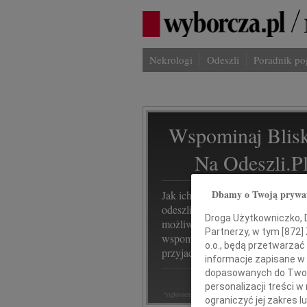
Nekrologi
Odeszli
Poradnik p
Wspominaj Blisk
Na Odeszli.p
Dbamy o Twoją prywa
Jak ich zapamiętaliśmy? Serwis
odeszli.pl z Grupy Wyborcza, to
Droga Użytkowniczko, Dr
możliwość stworzenia unikalnego
Partnerzy, w tym [
872
]
wspomnienia. Dziel się nim z rod
o.o., będą przetwarzać 
przyjaciółmi.
informacje zapisane w
dopasowanych do Twoich
personalizacji treści 
*ogłoszenie
ograniczyć jej zakres