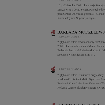
10 października 2009 roku zmarła Stanisł
Starczewska z domu Schaftt Pogrzeb odbęd
października 2009 roku godzinie 13.00 na
Komunalnym w Sopocie, o czym...
BARBARA MODZELEW
14.10.2009
GDAŃSK
Z głębokim żalem zawiadamiamy, że 9 paźd
2009 roku odeszła kochana Mama, Babcia 
Prababcia Barbara Modzelewska lata 91 M
żałobna z wystawieniem urny w...
14.10.2009
GDAŃSK
Z głębokim żalem i smutkiem przyjęliśmy
wiadomość o śmierci Matki Dyrektora Biu
Realizacji Kontraktów Pana Zbigniewa Wo
Rodzinie Zmarłej składamy szczere wyrazy.