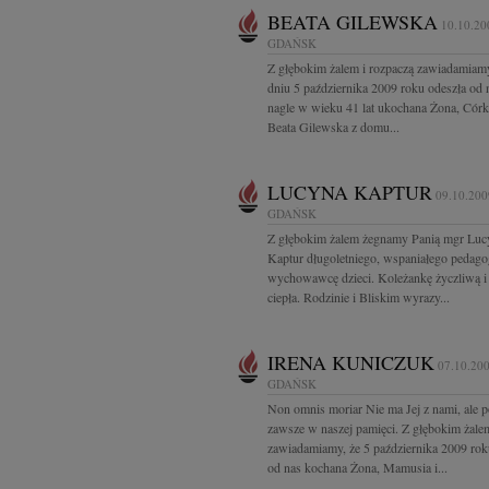
BEATA GILEWSKA
10.10.20
GDAŃSK
Z głębokim żalem i rozpaczą zawiadamiam
dniu 5 października 2009 roku odeszła od 
nagle w wieku 41 lat ukochana Żona, Córka
Beata Gilewska z domu...
LUCYNA KAPTUR
09.10.200
GDAŃSK
Z głębokim żalem żegnamy Panią mgr Luc
Kaptur długoletniego, wspaniałego pedago
wychowawcę dzieci. Koleżankę życzliwą i
ciepła. Rodzinie i Bliskim wyrazy...
IRENA KUNICZUK
07.10.20
GDAŃSK
Non omnis moriar Nie ma Jej z nami, ale p
zawsze w naszej pamięci. Z głębokim żale
zawiadamiamy, że 5 października 2009 rok
od nas kochana Żona, Mamusia i...