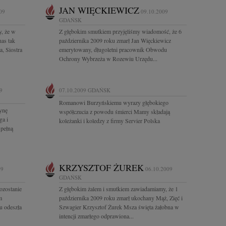
JAN WIĘCKIEWICZ
09
09.10.2009
GDAŃSK
y, że w
Z głębokim smutkiem przyjęliśmy wiadomość, że 6
nas tak
października 2009 roku zmarł Jan Więckiewicz
, Siostra
emerytowany, długoletni pracownik Obwodu
Ochrony Wybrzeża w Rozewiu Urzędu...
9
07.10.2009
GDAŃSK
Romanowi Burzyńskiemu wyrazy głębokiego
ynę
współczucia z powodu śmierci Mamy składają
ga i
koleżanki i koledzy z firmy Servier Polska
 pełną
KRZYSZTOF ŻUREK
09
06.10.2009
GDAŃSK
ozostanie
Z głębokim żalem i smutkiem zawiadamiamy, że 1
m
października 2009 roku zmarł ukochany Mąż, Zięć i
u odeszła
Szwagier Krzysztof Żurek Msza święta żałobna w
intencji zmarłego odprawiona...