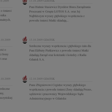
10.2009
13.10.2009
GDAŃSK
Pani Halinie Stasiewicz Dyrektor Biura Zarządzania
o śmierci
Procesami w Grupie LOTOS S.A. oraz Jej
wnika
Najbliższym wyrazy głębokiego współczucia z
nalnych,
powodu śmierci Matki składają...
.10.2009
13.10.2009
GDAŃSK
Serdeczne wyrazy współczucia i głębokiego żalu dla
ość o
Pani Elżbiety Pietkiewicz z powodu śmierci Matki
ki Ireny
składają Zarząd oraz koleżanki i koledzy z Radia
i oraz
Gdańsk S.A.
.10.2009
12.10.2009
GDAŃSK
Panu Zbigniewowi Cegiełce wyrazy głębokiego
erdeczne
współczucia z powodu śmierci Żony składają Prezes,
my,
sędziowie i pracownicy Wojewódzkiego Sądu
szczyńskiej
Administracyjnego w Gdańsku