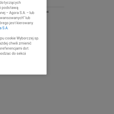
 dotyczących
Y
li podstawą
Bydgoszcz i Toruń
nej – Agora S.A. – lub
owa
Gdańsk
aawansowanych” lub
Kielce
rego jest kierowany.
Łódź
a S.A.
Olsztyn
Płock
ypu cookie Wyborczej sp.
Radom
żdej chwili zmienić
Szczecin
preferencjami dot.
Wrocław
hodząc do sekcji
óra
cała Polska
stawień przeglądarki.
h celach:
Użycie
lów identyfikacji.
ści, pomiar reklam i