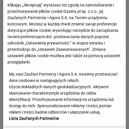
Klikając „Akceptuję” wyrażasz też zgodę na zainstalowanie i
przechowywanie plików cookie Gazeta.pl sp. z o.o., jej
Kulinarny quiz logiczny. Dopasujesz składnik
Zaufanych Partnerów i Agora S.A. na Twoim urządzeniu
do potrawy?
końcowym. Możesz w każdej chwili zmienić swoje preferencje
dotyczące plików cookie, wywołując narzędzie do zarządzania
twoimi preferencjami dot. przetwarzania danych poprzez
odnośnik „Ustawienia prywatności ” w stopce serwisu i
"Mam nadzieję, że zrobią trzecią część". Po 20
latach wywołał burzę
przechodząc do „Ustawień Zaawansowanych”. Zmiana
ustawień plików cookie możliwa jest także za pomocą ustawień
przeglądarki.
Jedno przekonanie może utrudniać życie
My, nasi Zaufani Partnerzy i Agora S.A. możemy przetwarzać
osobom z astygmatyzmem. Zwłaszcza latem
dane osobowe w następujących celach:
Użycie dokładnych danych geolokalizacyjnych. Aktywne
MATERIAŁ PROMOCYJNY
skanowanie charakterystyki urządzenia do celów
identyfikacji. Przechowywanie informacji na urządzeniu lub
Uruchomili "Tindera dla
dostęp do nich. Spersonalizowane reklamy i treści, pomiar
medyków". Szybko zgłosili się też adwokaci
reklam i treści, badnie odbiorców i ulepszanie usług.
SUBSKRYPCJA
Lista Zaufanych Partnerów