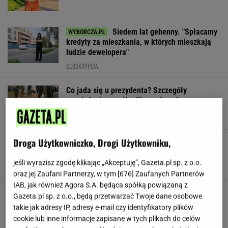
Siedem lat gehenny. "Spłacamy
kredyty za mieszkania, w których mieszkają
ludzie dewelopera"
SUBSKRYPCJA
Co jada się u prezydenta? Szczegóły
zamówienia za pół miliona złotych
Droga Użytkowniczko, Drogi Użytkowniku,
Nowe zdjęcie Johna Goodmana trafiło do
sieci. Aktor schudł 90 kg
jeśli wyrazisz zgodę klikając „Akceptuję”, Gazeta.pl sp. z o.o.
oraz jej Zaufani Partnerzy, w tym [
676
] Zaufanych Partnerów
IAB, jak również Agora S.A. będąca spółką powiązaną z
"Poznajmy się bliżej". Nawrocka zaprasza
Gazeta.pl sp. z o.o., będą przetwarzać Twoje dane osobowe
młode Polki
takie jak adresy IP, adresy e-mail czy identyfikatory plików
cookie lub inne informacje zapisane w tych plikach do celów