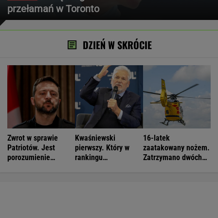
przełamań w Toronto
DZIEŃ W SKRÓCIE
Zwrot w sprawie
Kwaśniewski
16-latek
Patriotów. Jest
pierwszy. Który w
zaatakowany nożem.
porozumienie
rankingu
Zatrzymano dwóch
Ukrainy i USA
prezydentów jest
nastolatków
Duda?