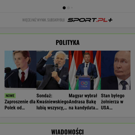
WIĘCEJ NIŻ WYNIK. SUBSKRYBUJ
POLITYKA
Sondaż:
Magyar wybrał
Stan byłego
Zaproszenie dla
Kwaśniewskiego
Andrasa Bakę
żołnierza w
Polek od
lubią wszyscy,
na kandydata
USA
Pierwszej Damy.
Dudę
na prezydenta
więzionego w
"Poznajmy się"
praktycznie nikt
Węgier
Rosji jest
krytyczny
WIADOMOŚCI