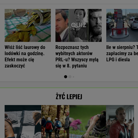
Włóż liść laurowy do
Rozpoznasz tych
Ile w sierpniu? 
lodówki na godzinę.
wybitnych aktorów
zapłacimy za b
Efekt może cię
PRL-u? Wszyscy mylą
LPG i diesla
zaskoczyć
się w 8. pytaniu
ŻYĆ LEPIEJ