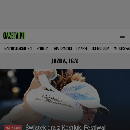
NAJPOPULARNIEJSZE
SPORT.PL
WIADOMOŚCI
FINANSE I TECHNOLOGIA
MOTORYZA
JAZDA, IGA!
Świątek gra z Kostiuk. Festiwal