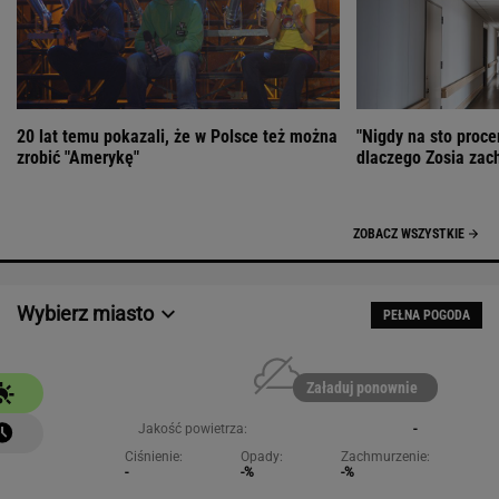
20 lat temu pokazali, że w Polsce też można
"Nigdy na sto proce
zrobić "Amerykę"
dlaczego Zosia zac
ZOBACZ WSZYSTKIE
Wybierz miasto
PEŁNA POGODA
Załaduj ponownie
Jakość powietrza:
-
Ciśnienie:
Opady:
Zachmurzenie:
-
-%
-%