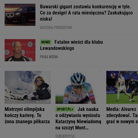
Bawarski gigant zostawia konkurencję w tyle.
Co za design! A rata miesięczna? Zaskakująco
niska!
MATERIAŁ PROMOCYJNY
Fatalne wieści dla klubu
Lewandowskiego
PIŁKA NOŻNA
Mistrzyni olimpijska
Jak nauka
Media: Alvarez
kończy karierę. To
o odżywianiu wyniosła
zdecydował. Ta
żona znanego piłkarza
Katarzynę Niewiadomą
grać w nowym s
na szczyt Mont
Ventoux
SUBSKRYPCJA