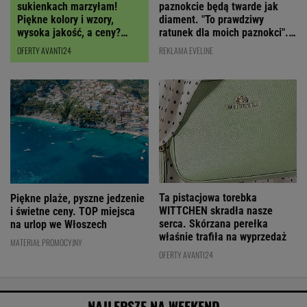
paznokcie będą twarde jak
sukienkach marzyłam!
diament. "To prawdziwy
Piękne kolory i wzory,
ratunek dla moich paznokci".
wysoka jakość, a ceny?
Cena? Niska!
Miło zaskoczą!
REKLAMA EVELINE
OFERTY AVANTI24
Ta pistacjowa torebka
Piękne plaże, pyszne jedzenie
WITTCHEN skradła nasze
i świetne ceny. TOP miejsca
serca. Skórzana perełka
na urlop we Włoszech
właśnie trafiła na wyprzedaż
MATERIAŁ PROMOCYJNY
OFERTY AVANTI24
NAJLEPSZE NA WEEKEND