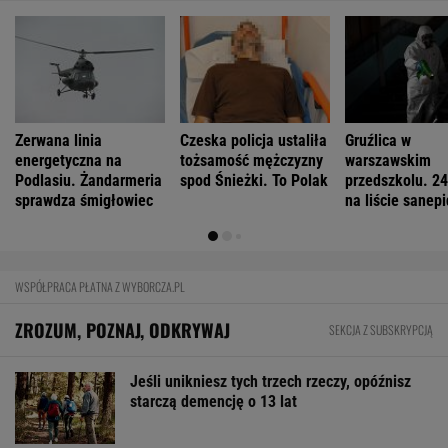
Zerwana linia
Czeska policja ustaliła
Gruźlica w
energetyczna na
tożsamość mężczyzny
warszawskim
Podlasiu. Żandarmeria
spod Śnieżki. To Polak
przedszkolu. 24
sprawdza śmigłowiec
na liście sanep
WSPÓŁPRACA PŁATNA Z WYBORCZA.PL
ZROZUM, POZNAJ, ODKRYWAJ
SEKCJA Z SUBSKRYPCJĄ
Jeśli unikniesz tych trzech rzeczy, opóźnisz
starczą demencję o 13 lat