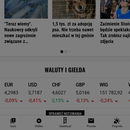
"Teraz wiemy".
1,5 tys. zł za adopcję
Zaćmienie Słoń
Naukowcy odkryli
psa. Nie trzeba nawet
będzie spektak
nowe zagrożenie
mieszkać w tej gminie
Tak zrobisz naj
związane z
zdjęcia
mikroplastikiem
WALUTY I GIEŁDA
EUR
USD
CHF
GBP
WIG
4,2983
3,7187
4,6027
5,0166
151 782,92
-0,09%
-0,41%
0,15%
-0,13%
-0,24%
SPRAWDŹ NOTOWANIA
Notowania dostarcza VIA24ONLINE
Quiz
Wideo
Gazeta.pl
Poczta
Pogoda