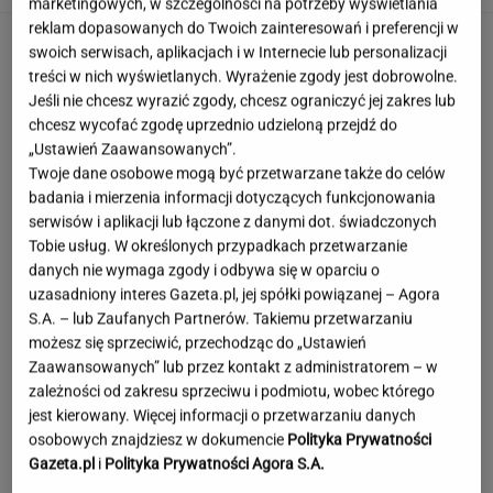
marketingowych, w szczególności na potrzeby wyświetlania
reklam dopasowanych do Twoich zainteresowań i preferencji w
swoich serwisach, aplikacjach i w Internecie lub personalizacji
treści w nich wyświetlanych. Wyrażenie zgody jest dobrowolne.
Jeśli nie chcesz wyrazić zgody, chcesz ograniczyć jej zakres lub
chcesz wycofać zgodę uprzednio udzieloną przejdź do
„Ustawień Zaawansowanych”.
Twoje dane osobowe mogą być przetwarzane także do celów
badania i mierzenia informacji dotyczących funkcjonowania
serwisów i aplikacji lub łączone z danymi dot. świadczonych
Tobie usług. W określonych przypadkach przetwarzanie
danych nie wymaga zgody i odbywa się w oparciu o
uzasadniony interes Gazeta.pl, jej spółki powiązanej – Agora
S.A. – lub Zaufanych Partnerów. Takiemu przetwarzaniu
możesz się sprzeciwić, przechodząc do „Ustawień
Zaawansowanych” lub przez kontakt z administratorem – w
zależności od zakresu sprzeciwu i podmiotu, wobec którego
jest kierowany. Więcej informacji o przetwarzaniu danych
Matki znalazły sposób, aby
osobowych znajdziesz w dokumencie
Polityka Prywatności
dorobić. Dzieci są tu atutem
Gazeta.pl
i
Polityka Prywatności Agora S.A.
AGATA GOŁĄBEK