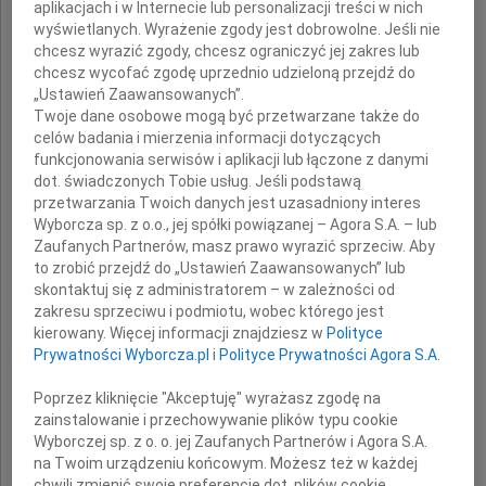
aplikacjach i w Internecie lub personalizacji treści w nich
wyświetlanych. Wyrażenie zgody jest dobrowolne. Jeśli nie
chcesz wyrazić zgody, chcesz ograniczyć jej zakres lub
Tomasza Stasiaka
chcesz wycofać zgodę uprzednio udzieloną przejdź do
„Ustawień Zaawansowanych”.
Twoje dane osobowe mogą być przetwarzane także do
Dyrektora Zarządzającego
celów badania i mierzenia informacji dotyczących
w firmie Allcon Budownictwo
funkcjonowania serwisów i aplikacji lub łączone z danymi
dot. świadczonych Tobie usług. Jeśli podstawą
przetwarzania Twoich danych jest uzasadniony interes
Wyrazy
Wyborcza sp. z o.o., jej spółki powiązanej – Agora S.A. – lub
głębokiego współczucia
Zaufanych Partnerów, masz prawo wyrazić sprzeciw. Aby
to zrobić przejdź do „Ustawień Zaawansowanych” lub
skontaktuj się z administratorem – w zależności od
Rodzinie, Najbliższym
zakresu sprzeciwu i podmiotu, wobec którego jest
kierowany. Więcej informacji znajdziesz w
Polityce
oraz
Prywatności Wyborcza.pl
i
Polityce Prywatności Agora S.A.
Poprzez kliknięcie "Akceptuję" wyrażasz zgodę na
Współpracownikom
zainstalowanie i przechowywanie plików typu cookie
Wyborczej sp. z o. o. jej Zaufanych Partnerów i Agora S.A.
na Twoim urządzeniu końcowym. Możesz też w każdej
składają
chwili zmienić swoje preferencje dot. plików cookie,