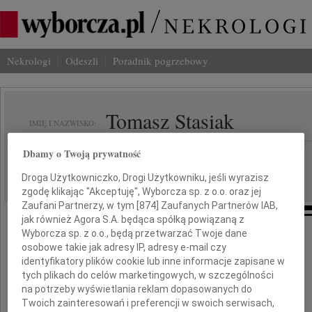
Nekrologi
Odeszli
Poradnik pogrzebowy
Tomasz Stasiak
IMIĘ I NAZWISKO:
Dbamy o Twoją prywatność
Gdańsk
REGION:
02.12.2009
DATA EMISJI:
Droga Użytkowniczko, Drogi Użytkowniku, jeśli wyrazisz
zgodę klikając "Akceptuję", Wyborcza sp. z o.o. oraz jej
Zaufani Partnerzy, w tym [
874
] Zaufanych Partnerów IAB,
jak również Agora S.A. będąca spółką powiązaną z
Wyborcza sp. z o.o., będą przetwarzać Twoje dane
osobowe takie jak adresy IP, adresy e-mail czy
Z ogromnym smutkiem
identyfikatory plików cookie lub inne informacje zapisane w
przyjęliśmy wiadomość
o śmierci
tych plikach do celów marketingowych, w szczególności
na potrzeby wyświetlania reklam dopasowanych do
Twoich zainteresowań i preferencji w swoich serwisach,