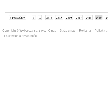
« poprzednie
1
...
2414
2415
2416
2417
2418
2419
2
...
2430
następne »
Copyright © Wyborcza sp. z o.o.
O nas
Staże u nas
Reklama
Polityka 
Ustawienia prywatności