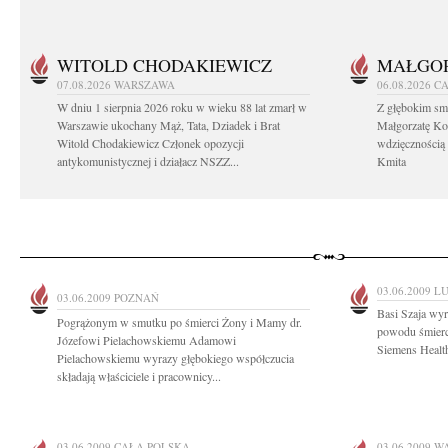
WITOLD CHODAKIEWICZ
MAŁGOR
07.08.2026
WARSZAWA
06.08.2026
CA
W dniu 1 sierpnia 2026 roku w wieku 88 lat zmarł w
Z głębokim sm
Warszawie ukochany Mąż, Tata, Dziadek i Brat
Małgorzatę Ko
Witold Chodakiewicz Członek opozycji
wdzięcznością
antykomunistycznej i działacz NSZZ...
Kmita
03.06.2009
LU
03.06.2009
POZNAŃ
Basi Szaja wyr
Pogrążonym w smutku po śmierci Żony i Mamy dr.
powodu śmierci
Józefowi Pielachowskiemu Adamowi
Siemens Health
Pielachowskiemu wyrazy głębokiego współczucia
składają właściciele i pracownicy...
03.06.2009
CAŁA POLSKA
03.06.2009
W