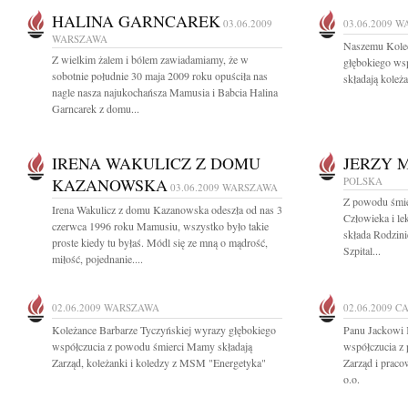
HALINA GARNCAREK
03.06.2009
03.06.2009
W
WARSZAWA
Naszemu Kole
Z wielkim żalem i bólem zawiadamiamy, że w
głębokiego wsp
sobotnie południe 30 maja 2009 roku opuściła nas
składają koleż
nagle nasza najukochańsza Mamusia i Babcia Halina
Garncarek z domu...
IRENA WAKULICZ Z DOMU
JERZY 
KAZANOWSKA
POLSKA
03.06.2009
WARSZAWA
Z powodu śmie
Irena Wakulicz z domu Kazanowska odeszła od nas 3
Człowieka i le
czerwca 1996 roku Mamusiu, wszystko było takie
składa Rodzini
proste kiedy tu byłaś. Módl się ze mną o mądrość,
Szpital...
miłość, pojednanie....
02.06.2009
WARSZAWA
02.06.2009
CA
Koleżance Barbarze Tyczyńskiej wyrazy głębokiego
Panu Jackowi 
współczucia z powodu śmierci Mamy składają
współczucia z
Zarząd, koleżanki i koledzy z MSM "Energetyka"
Zarząd i praco
o.o.