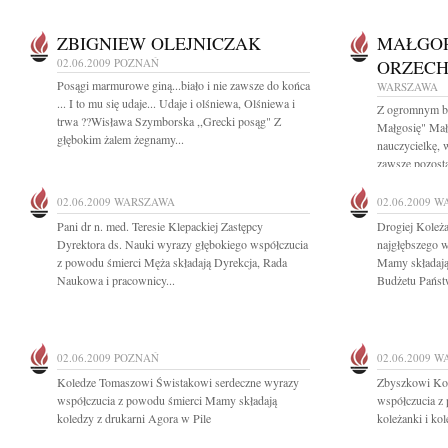
ZBIGNIEW OLEJNICZAK
MAŁGO
02.06.2009
POZNAŃ
ORZEC
Posągi marmurowe giną...biało i nie zawsze do końca
WARSZAWA
... I to mu się udaje... Udaje i olśniewa, Olśniewa i
Z ogromnym bó
trwa ??Wisława Szymborska ,,Grecki posąg" Z
Małgosię" Mał
głębokim żalem żegnamy...
nauczycielkę,
zawsze pozosta
02.06.2009
WARSZAWA
02.06.2009
W
Pani dr n. med. Teresie Klepackiej Zastępcy
Drogiej Koleża
Dyrektora ds. Nauki wyrazy głębokiego współczucia
najgłębszego w
z powodu śmierci Męża składają Dyrekcja, Rada
Mamy składają 
Naukowa i pracownicy...
Budżetu Państw
02.06.2009
POZNAŃ
02.06.2009
W
Koledze Tomaszowi Świstakowi serdeczne wyrazy
Zbyszkowi Koz
współczucia z powodu śmierci Mamy składają
współczucia z
koledzy z drukarni Agora w Pile
koleżanki i ko