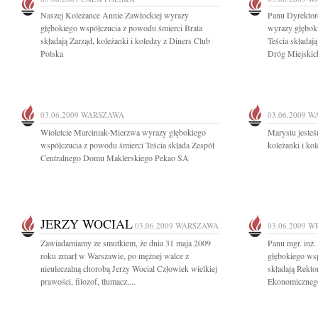
Naszej Koleżance Annie Zawłockiej wyrazy
Panu Dyrektor
głębokiego współczucia z powodu śmierci Brata
wyrazy głębok
składają Zarząd, koleżanki i koledzy z Diners Club
Teścia składaj
Polska
Dróg Miejskic
03.06.2009
WARSZAWA
03.06.2009
W
Wioletcie Marciniak-Mierzwa wyrazy głębokiego
Marysiu jesteś
współczucia z powodu śmierci Teścia składa Zespół
koleżanki i ko
Centralnego Domu Maklerskiego Pekao SA
JERZY WOCIAL
03.06.2009
WARSZAWA
03.06.2009
W
Zawiadamiamy ze smutkiem, że dnia 31 maja 2009
Panu mgr. inż
roku zmarł w Warszawie, po mężnej walce z
głębokiego ws
nieuleczalną chorobą Jerzy Wocial Człowiek wielkiej
składają Rekto
prawości, filozof, tłumacz,...
Ekonomiczneg