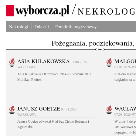
Nekrologi
Odeszli
Poradnik pogrzebowy
Pożegnania, podziękowania,
ASIA KUŁAKOWSKA
MAŁGOR
07.08.2026
WARSZAWA
07.08.2026
W
Asia Kułakowska 8 czerwca 1984 - 9 sierpnia 2011
Z żalem żegnam
Monika i Piotrek
dziękując za w
JANUSZ GOETZE
WACŁAW
07.08.2026
WARSZAWA
07.08.2026
W
Janusz Goetze adwokat 9 lat bez Ciebie Bożenna i
W dniu 4 sier
Agnieszka
lata Wacława 
pogrążeni w b