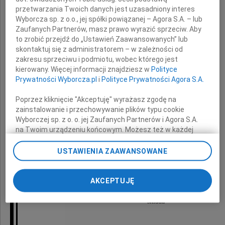
przetwarzania Twoich danych jest uzasadniony interes
Wyborcza sp. z o.o., jej spółki powiązanej – Agora S.A. – lub
Zaufanych Partnerów, masz prawo wyrazić sprzeciw. Aby
to zrobić przejdź do „Ustawień Zaawansowanych” lub
skontaktuj się z administratorem – w zależności od
Lech Baczuk
zakresu sprzeciwu i podmiotu, wobec którego jest
kierowany. Więcej informacji znajdziesz w
Polityce
Prywatności Wyborcza.pl
i
Polityce Prywatności Agora S.A.
Ani, Kubie
Poprzez kliknięcie "Akceptuję" wyrażasz zgodę na
zainstalowanie i przechowywanie plików typu cookie
i
Wyborczej sp. z o. o. jej Zaufanych Partnerów i Agora S.A.
Rodzinie
na Twoim urządzeniu końcowym. Możesz też w każdej
chwili zmienić swoje preferencje dot. plików cookie,
ponownie wywołując narzędzie do zarządzania Twoimi
USTAWIENIA ZAAWANSOWANE
preferencjami dot. przetwarzania danych poprzez
wyrazy szczerego współczucia
odnośnik „Ustawienia prywatności” w stopce serwisu i
przechodząc do sekcji „Ustawienia zaawansowane”.
AKCEPTUJĘ
Zmiana ustawień plików cookie możliwa jest także za
pomocą ustawień przeglądarki.
składa
My, nasi Zaufani Partnerzy i Agora S.A. możemy