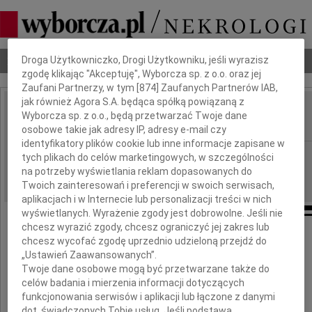
Dbamy o Twoją prywatność
Nekrologi
Odeszli
Poradnik pogrzebowy
Droga Użytkowniczko, Drogi Użytkowniku, jeśli wyrazisz
zgodę klikając "Akceptuję", Wyborcza sp. z o.o. oraz jej
Zaufani Partnerzy, w tym [
874
] Zaufanych Partnerów IAB,
jak również Agora S.A. będąca spółką powiązaną z
Lech Baczak
Wyborcza sp. z o.o., będą przetwarzać Twoje dane
IMIĘ I NAZWISKO:
osobowe takie jak adresy IP, adresy e-mail czy
identyfikatory plików cookie lub inne informacje zapisane w
Warszawa
REGION:
tych plikach do celów marketingowych, w szczególności
na potrzeby wyświetlania reklam dopasowanych do
16.06.2009
DATA EMISJI:
Twoich zainteresowań i preferencji w swoich serwisach,
aplikacjach i w Internecie lub personalizacji treści w nich
wyświetlanych. Wyrażenie zgody jest dobrowolne. Jeśli nie
chcesz wyrazić zgody, chcesz ograniczyć jej zakres lub
chcesz wycofać zgodę uprzednio udzieloną przejdź do
Odszedł wspaniały Człowiek i Przyjaciel
„Ustawień Zaawansowanych”.
Twoje dane osobowe mogą być przetwarzane także do
celów badania i mierzenia informacji dotyczących
funkcjonowania serwisów i aplikacji lub łączone z danymi
dot. świadczonych Tobie usług. Jeśli podstawą