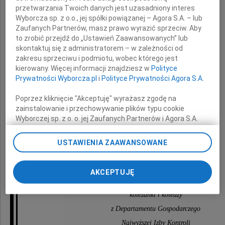
przetwarzania Twoich danych jest uzasadniony interes
Wyborcza sp. z o.o., jej spółki powiązanej – Agora S.A. – lub
Zaufanych Partnerów, masz prawo wyrazić sprzeciw. Aby
to zrobić przejdź do „Ustawień Zaawansowanych” lub
szczere wyrazy współczucia
skontaktuj się z administratorem – w zależności od
z powodu śmierci
zakresu sprzeciwu i podmiotu, wobec którego jest
kierowany. Więcej informacji znajdziesz w
Polityce
Prywatności Wyborcza.pl
i
Polityce Prywatności Agora S.A.
Poprzez kliknięcie "Akceptuję" wyrażasz zgodę na
Mamy
zainstalowanie i przechowywanie plików typu cookie
Wyborczej sp. z o. o. jej Zaufanych Partnerów i Agora S.A.
na Twoim urządzeniu końcowym. Możesz też w każdej
chwili zmienić swoje preferencje dot. plików cookie,
USTAWIENIA ZAAWANSOWANE
ponownie wywołując narzędzie do zarządzania Twoimi
składają
preferencjami dot. przetwarzania danych poprzez
odnośnik „Ustawienia prywatności” w stopce serwisu i
AKCEPTUJĘ
przechodząc do sekcji „Ustawienia zaawansowane”.
Zmiana ustawień plików cookie możliwa jest także za
koleżanki i koledzy
pomocą ustawień przeglądarki.
z Departamentu Gospodarczego
My, nasi Zaufani Partnerzy i Agora S.A. możemy
Najwyższej Izby Kontroli