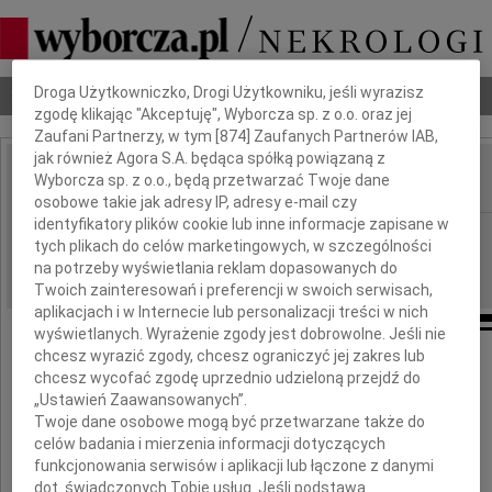
Dbamy o Twoją prywatność
Droga Użytkowniczko, Drogi Użytkowniku, jeśli wyrazisz
Nekrologi
Odeszli
Poradnik pogrzebowy
zgodę klikając "Akceptuję", Wyborcza sp. z o.o. oraz jej
Zaufani Partnerzy, w tym [
874
] Zaufanych Partnerów IAB,
jak również Agora S.A. będąca spółką powiązaną z
Wyborcza sp. z o.o., będą przetwarzać Twoje dane
IMIĘ I NAZWISKO:
osobowe takie jak adresy IP, adresy e-mail czy
identyfikatory plików cookie lub inne informacje zapisane w
Warszawa
REGION:
tych plikach do celów marketingowych, w szczególności
15.06.2009
DATA EMISJI:
na potrzeby wyświetlania reklam dopasowanych do
Twoich zainteresowań i preferencji w swoich serwisach,
aplikacjach i w Internecie lub personalizacji treści w nich
wyświetlanych. Wyrażenie zgody jest dobrowolne. Jeśli nie
chcesz wyrazić zgody, chcesz ograniczyć jej zakres lub
chcesz wycofać zgodę uprzednio udzieloną przejdź do
Panu
„Ustawień Zaawansowanych”.
Twoje dane osobowe mogą być przetwarzane także do
celów badania i mierzenia informacji dotyczących
funkcjonowania serwisów i aplikacji lub łączone z danymi
Jackowi Kalinowskiemu
dot. świadczonych Tobie usług. Jeśli podstawą