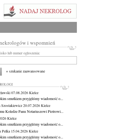
 nekrologów i wspomnień
wisko lub numer ogłoszenia:
+ szukanie zaawansowane
KROLOGI
cławski
07.08.2026
Kielce
okim smutkiem przyjęliśmy wiadomość o...
 Szostakiewicz
20.07.2026
Kielce
mu Koledze Panu Notariuszowi Piotrowi...
.2026
Kielce
okim smutkiem przyjęliśmy wiadomość o...
 Pełka
15.04.2026
Kielce
okim smutkiem przyjęliśmy wiadomość o...