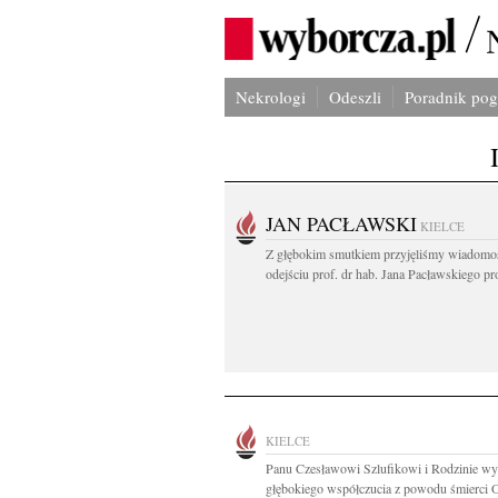
Nekrologi
Odeszli
Poradnik po
JAN PACŁAWSKI
KIELCE
Z głębokim smutkiem przyjęliśmy wiadomo
odejściu prof. dr hab. Jana Pacławskiego pro
KIELCE
Panu Czesławowi Szlufikowi i Rodzinie wy
głębokiego współczucia z powodu śmierci O