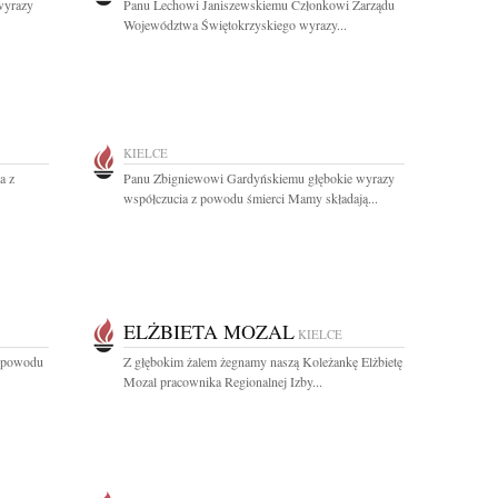
 wyrazy
Panu Lechowi Janiszewskiemu Członkowi Zarządu
Województwa Świętokrzyskiego wyrazy...
KIELCE
a z
Panu Zbigniewowi Gardyńskiemu głębokie wyrazy
współczucia z powodu śmierci Mamy składają...
ELŻBIETA MOZAL
KIELCE
z powodu
Z głębokim żalem żegnamy naszą Koleżankę Elżbietę
Mozal pracownika Regionalnej Izby...