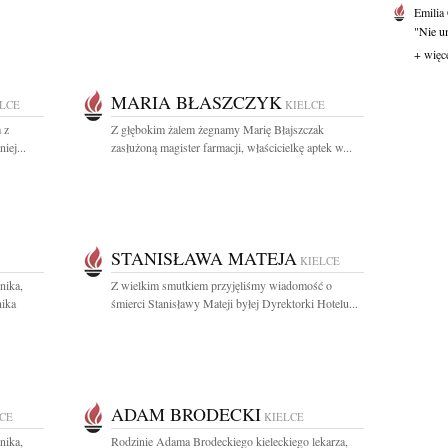
Emilia
"Nie um
+ więc
MARIA BŁASZCZYK
LCE
KIELCE
 z
Z głębokim żalem żegnamy Marię Błajszczak
iej...
zasłużoną magister farmacji, właścicielkę aptek w...
STANISŁAWA MATEJA
KIELCE
nika,
Z wielkim smutkiem przyjęliśmy wiadomość o
nika
śmierci Stanisławy Mateji byłej Dyrektorki Hotelu...
ADAM BRODECKI
CE
KIELCE
nika,
Rodzinie Adama Brodeckiego kieleckiego lekarza,