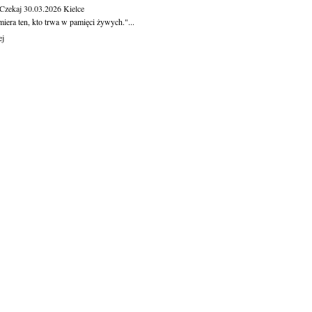
 Czekaj
30.03.2026
Kielce
iera ten, kto trwa w pamięci żywych."...
ej