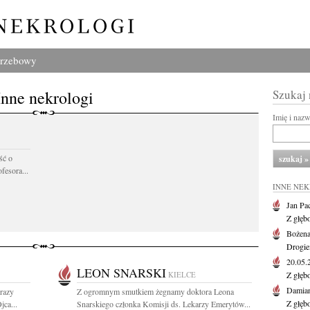
grzebowy
Inne nekrologi
Szukaj
Imię i naz
ść o
fesora...
INNE NE
Jan Pa
Z głęb
Bożena
Drogie
20.05
LEON SNARSKI
KIELCE
Z głęb
Damian
razy
Z ogromnym smutkiem żegnamy doktora Leona
Z głęb
jca...
Snarskiego członka Komisji ds. Lekarzy Emerytów...