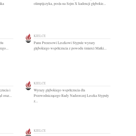
ika
olimpijczyka, posła na Sejm X kadencji głębokie...
KIELCE
elu
Panu Prezesowi Leszkowi Stypule wyrazy
ego...
głębokiego współczucia z powodu śmierci Matki...
KIELCE
zucia i
Wyrazy głębokiego współczucia dla
 oraz...
Przewodniczącego Rady Nadzorczej Leszka Stypuły
z...
KIELCE