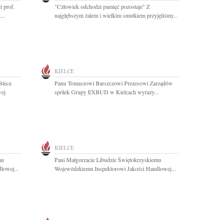
 prof.
"Człowiek odchodzi pamięć pozostaje" Z
..
najgłębszym żalem i wielkim smutkiem przyjęliśmy...
KIELCE
Steca
Panu Tomaszowi Barszczowi Prezesowi Zarządów
wej
spółek Grupy EXBUD w Kielcach wyrazy...
KIELCE
mu
Pani Małgorzacie Libudzie Świętokrzyskiemu
lowej...
Wojewódzkiemu Inspektorowi Jakości Handlowej...