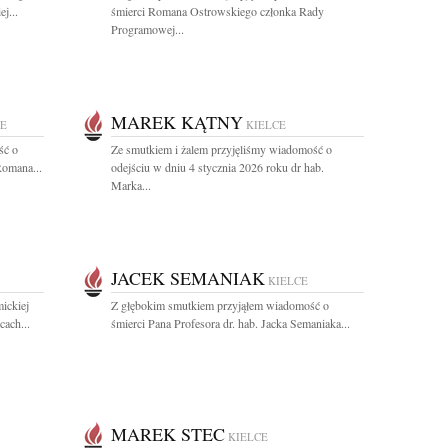
j...
śmierci Romana Ostrowskiego członka Rady
Programowej...
MAREK KĄTNY
CE
KIELCE
ść o
Ze smutkiem i żalem przyjęliśmy wiadomość o
Romana...
odejściu w dniu 4 stycznia 2026 roku dr hab.
Marka...
JACEK SEMANIAK
KIELCE
ickiej
Z głębokim smutkiem przyjąłem wiadomość o
ach...
śmierci Pana Profesora dr. hab. Jacka Semaniaka...
MAREK STEC
KIELCE