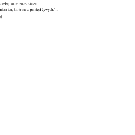
 Czekaj
30.03.2026
Kielce
iera ten, kto trwa w pamięci żywych."...
ej