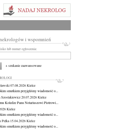
 nekrologów i wspomnień
wisko lub numer ogłoszenia:
+ szukanie zaawansowane
KROLOGI
cławski
07.08.2026
Kielce
okim smutkiem przyjęliśmy wiadomość o...
 Szostakiewicz
20.07.2026
Kielce
mu Koledze Panu Notariuszowi Piotrowi...
.2026
Kielce
okim smutkiem przyjęliśmy wiadomość o...
 Pełka
15.04.2026
Kielce
okim smutkiem przyjęliśmy wiadomość o...