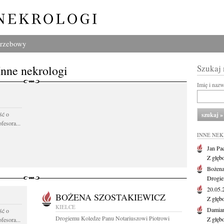
grzebowy
Inne nekrologi
Szukaj
Imię i naz
ść o
fesora...
INNE NE
Jan Pa
Z głęb
Bożena
Drogie
20.05
BOŻENA SZOSTAKIEWICZ
Z głęb
KIELCE
Damian
ść o
Drogiemu Koledze Panu Notariuszowi Piotrowi
Z głęb
fesora...