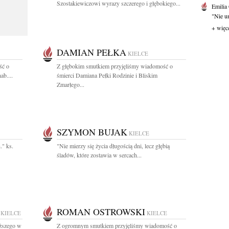
Szostakiewiczowi wyrazy szczerego i głębokiego...
Emilia
"Nie um
+ więc
DAMIAN PEŁKA
KIELCE
ść o
Z głębokim smutkiem przyjęliśmy wiadomość o
ab....
śmierci Damiana Pełki Rodzinie i Bliskim
Zmarłego...
SZYMON BUJAK
KIELCE
." ks.
"Nie mierzy się życia długością dni, lecz głębią
śladów, które zostawia w sercach...
ROMAN OSTROWSKI
KIELCE
KIELCE
ższego w
Z ogromnym smutkiem przyjęliśmy wiadomość o