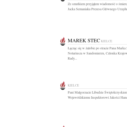
Ze smutkiem przyjąłem wiadomość o śmierci
Jacka Semaniaka Prezesa Głównego Urzędu.
MAREK STEC
KIELCE
Łącząc się w żałobie po stracie Pana Marka 
Notariusza w Sandomierzu, Członka Krajo
Rady...
KIELCE
Pani Małgorzacie Libudzie Świętokrzyskie
Wojewódzkiemu Inspektorowi Jakości Hand