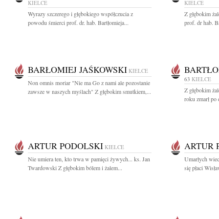
KIELCE
KIELCE
Wyrazy szczerego i głębokiego współczucia z
Z głębokim ża
powodu śmierci prof. dr. hab. Bartłomieja...
prof. dr hab. 
BARŁOMIEJ JAŚKOWSKI
BARTŁO
KIELCE
63
KIELCE
Non omnis moriar "Nie ma Go z nami ale pozostanie
Z głębokim żal
zawsze w naszych myślach" Z głębokim smutkiem,...
roku zmarł po d
ARTUR PODOLSKI
ARTUR 
KIELCE
Nie umiera ten, kto trwa w pamięci żywych... ks. Jan
Umarłych wiec
Twardowski Z głębokim bólem i żalem...
się płaci Wisł