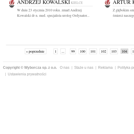
ANDRZEJ KOWALSKI
ARTUR 
KIELCE
W dniu 23 stycznia 2010 roku. zmarł Andrzej
Z głębokim sm
Kowalski dr n. med. specjalista urolog Ordynator...
śmierci naszeg
« poprzednie
1
...
99
100
101
102
103
104
1
Copyright © Wyborcza sp. z o.o.
O nas
Staże u nas
Reklama
Polityka 
Ustawienia prywatności