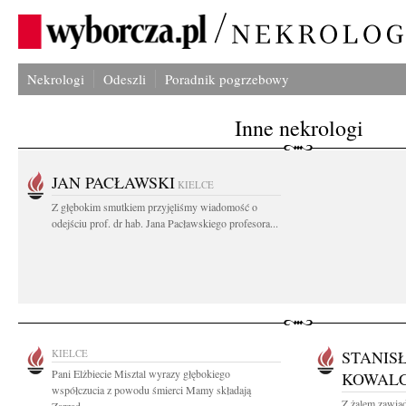
Nekrologi
Odeszli
Poradnik pogrzebowy
Inne nekrologi
JAN PACŁAWSKI
KIELCE
Z głębokim smutkiem przyjęliśmy wiadomość o
odejściu prof. dr hab. Jana Pacławskiego profesora...
KIELCE
STANIS
Pani Elżbiecie Misztal wyrazy głębokiego
KOWALC
współczucia z powodu śmierci Mamy składają
Z żalem zawia