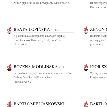
Nim Z głębokim żalem przyjęliśmy wiadomość o...
Humanistyczno
Kochanowskieg
BEATA ŁOPIŃSKA
ZENON 
KIELCE
Z głębokim żalem żegnamy zmarłą po ciężkiej
Rodzinie tragi
chorobie naszą Koleżankę Beatę Łopińską
wyrazy głęboki
Uroczystości...
pracownicy...
BOŻENA MODLIŃSKA
IGOR S
KIELCE
Ze smutkiem przyjęliśmy wiadomość o śmierci Pani
Wyrazy współc
Bożeny Modlińskiej Prezesa Związku
Przyjaciołom z
Pracodawców...
BARTŁOMIEJ JAŚKOWSKI
BARTŁO