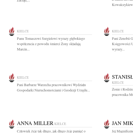
Zarząd,...
Kowalczykiewic
KIELCE
KIELCE
Panu Tomaszowi Surgielowi wyrazy głębokiego
Pani Zenobii 
współczucia z powodu śmierci Żony składają
Księgowości U
Marcin...
wyrazy...
STANIS
KIELCE
KIELCE
Pani Barbarze Warzecha pracownikowi Wydziału
Żonie i Rodzin
Gospodarki Nieruchomościami i Geodezji Urzędu...
pracownika M
ANNA MILLER
JAN MI
KIELCE
Człowiek żyje tak długo, jak długo żyje pamięć o
Jej Magnificen