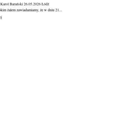
 Karol Barański
26.05.2026
Łódź
okim żalem zawiadamiamy, że w dniu 21...
ej