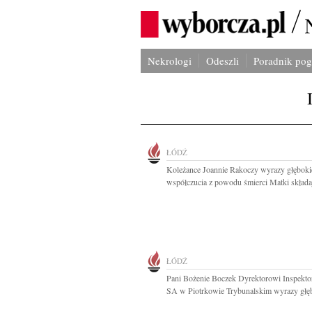
Nekrologi
Odeszli
Poradnik po
ŁÓDŹ
Koleżance Joannie Rakoczy wyrazy głębok
współczucia z powodu śmierci Matki składaj
ŁÓDŹ
Pani Bożenie Boczek Dyrektorowi Inspekt
SA w Piotrkowie Trybunalskim wyrazy głęb