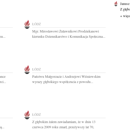
Janusz
Z głęb
+ więc
ŁÓDŹ
Mgr. Mirosławowi Żuławnikowi Prodziekanowi
u...
kierunku Dziennikarstwo i Komunikacja Społeczna...
ŁÓDŹ
żance
Państwu Małgorzacie i Andrzejowi Wiśniewskim
ci...
wyrazy głębokiego współczucia z powodu...
ŁÓDŹ
Z głębokim żalem zawiadamiam, że w dniu 13
ą...
czerwca 2009 roku zmarł, przeżywszy lat 70,