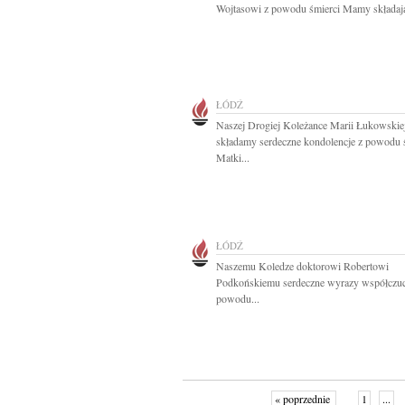
Wojtasowi z powodu śmierci Mamy składają
ŁÓDŹ
Naszej Drogiej Koleżance Marii Łukowskie
składamy serdeczne kondolencje z powodu 
Matki...
ŁÓDŹ
Naszemu Koledze doktorowi Robertowi
Podkońskiemu serdeczne wyrazy współczuc
powodu...
« poprzednie
1
...