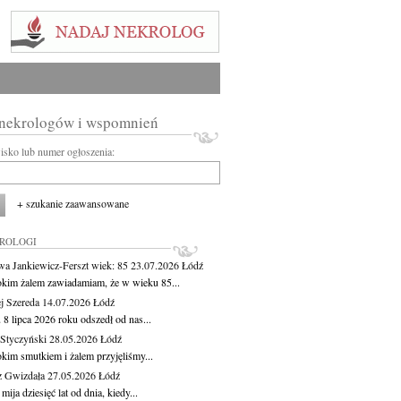
 nekrologów i wspomnień
wisko lub numer ogłoszenia:
+ szukanie zaawansowane
KROLOGI
wa Jankiewicz-Ferszt
wiek: 85
23.07.2026
Łódź
okim żalem zawiadamiam, że w wieku 85...
j Szereda
14.07.2026
Łódź
8 lipca 2026 roku odszedł od nas...
Styczyński
28.05.2026
Łódź
okim smutkiem i żalem przyjęliśmy...
z Gwizdała
27.05.2026
Łódź
 mija dziesięć lat od dnia, kiedy...