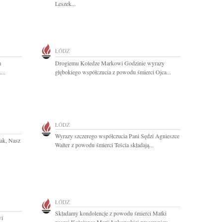
Leszek...
ŁÓDŹ
m
Drogiemu Koledze Markowi Godzinie wyrazy
...
głębokiego współczucia z powodu śmierci Ojca...
ŁÓDŹ
Wyrazy szczerego współczucia Pani Sędzi Agnieszce
iak, Nasz
Walter z powodu śmierci Teścia składają...
ŁÓDŹ
Składamy kondolencje z powodu śmierci Matki
wi