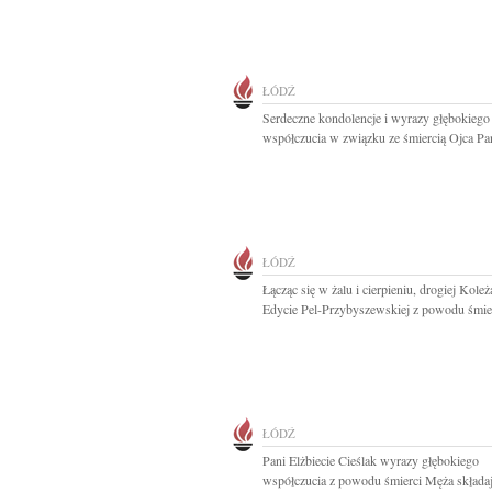
ŁÓDŹ
Serdeczne kondolencje i wyrazy głębokiego
współczucia w związku ze śmiercią Ojca Pan
ŁÓDŹ
Łącząc się w żalu i cierpieniu, drogiej Kole
Edycie Pel-Przybyszewskiej z powodu śmier
ŁÓDŹ
Pani Elżbiecie Cieślak wyrazy głębokiego
współczucia z powodu śmierci Męża składaj