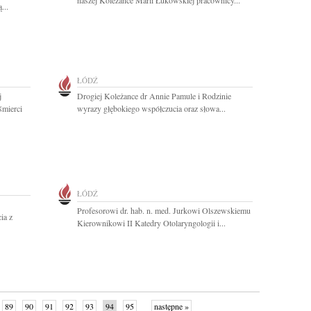
naszej Koleżance Marii Łukowskiej pracownicy...
...
ŁÓDŹ
j
Drogiej Koleżance dr Annie Pamule i Rodzinie
śmierci
wyrazy głębokiego współczucia oraz słowa...
ŁÓDŹ
Profesorowi dr. hab. n. med. Jurkowi Olszewskiemu
ia z
Kierownikowi II Katedry Otolaryngologii i...
89
90
91
92
93
94
95
następne »