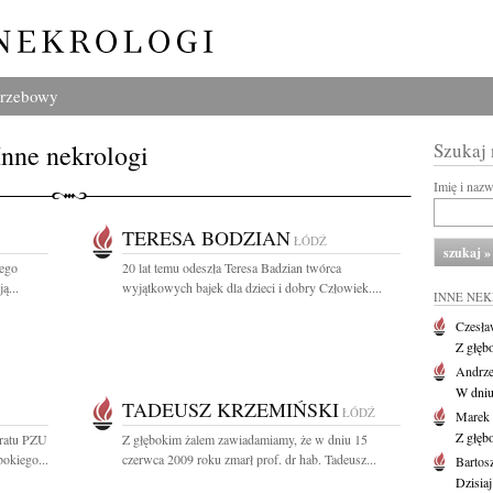
grzebowy
Inne nekrologi
Szukaj
Imię i naz
TERESA BODZIAN
ŁÓDŹ
iego
20 lat temu odeszła Teresa Badzian twórca
ą...
wyjątkowych bajek dla dzieci i dobry Człowiek....
INNE NE
Czesła
Z głęb
Andrze
W dniu 
TADEUSZ KRZEMIŃSKI
ŁÓDŹ
Marek 
Z głęb
oratu PZU
Z głębokim żalem zawiadamiamy, że w dniu 15
okiego...
czerwca 2009 roku zmarł prof. dr hab. Tadeusz...
Bartos
Dzisiaj