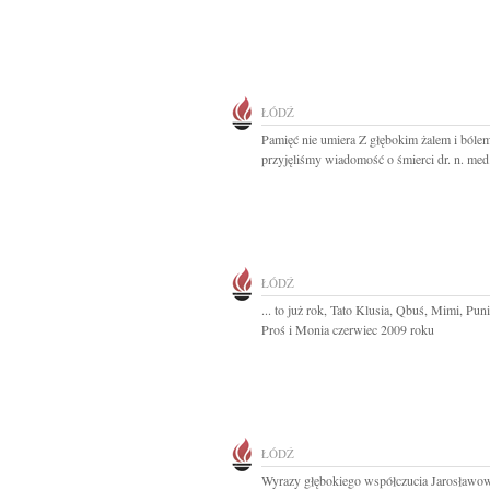
ŁÓDŹ
Pamięć nie umiera Z głębokim żalem i bóle
przyjęliśmy wiadomość o śmierci dr. n. med.
ŁÓDŹ
... to już rok, Tato Klusia, Qbuś, Mimi, Pun
Proś i Monia czerwiec 2009 roku
ŁÓDŹ
Wyrazy głębokiego współczucia Jarosławo