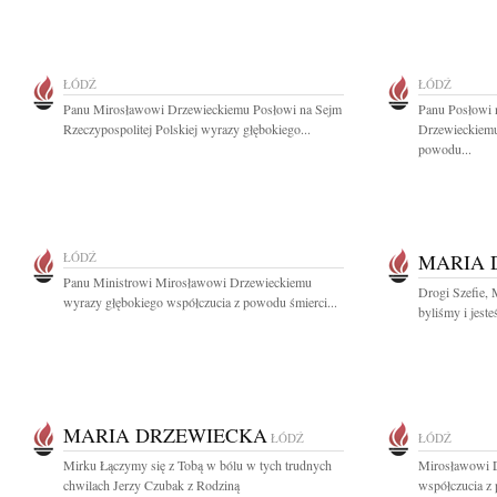
ŁÓDŹ
ŁÓDŹ
Panu Mirosławowi Drzewieckiemu Posłowi na Sejm
Panu Posłowi
Rzeczypospolitej Polskiej wyrazy głębokiego...
Drzewieckiemu
powodu...
ŁÓDŹ
MARIA 
Panu Ministrowi Mirosławowi Drzewieckiemu
Drogi Szefie,
wyrazy głębokiego współczucia z powodu śmierci...
byliśmy i jeste
MARIA DRZEWIECKA
ŁÓDŹ
ŁÓDŹ
Mirku Łączymy się z Tobą w bólu w tych trudnych
Mirosławowi D
chwilach Jerzy Czubak z Rodziną
współczucia z