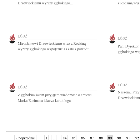
Drzewieckiemu wyrazy głębokiego...
z Rodziną wyra
ŁÓDŹ
ŁÓDŹ
Mirosławowi Drzewieckiemu wraz z Rodziną
Pani Dyrektor
wyrazy głębokiego współczucia i żalu z powodu...
głębokiego wsp
ŁÓDŹ
ŁÓDŹ
Naszemu Przyj
Z głębokim żalem przyjąłem wiadomość o śmierci
Drzewieckiemu
Marka Edelmana lekarza kardiologa,...
« poprzednie
1
...
84
85
86
87
88
89
90
91
92