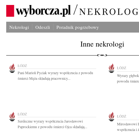
Nekrologi
Odeszli
Poradnik pogrzebowy
Inne nekrologi
ŁÓDŹ
ŁÓDŹ
Pani Marioli Pyciak wyrazy współczucia z powodu
Wyrazy głęboki
śmierci Męża składają pracownicy...
powodu śmierc
ŁÓDŹ
ŁÓDŹ
Serdeczne wyrazy współczucia Jarosławowi
Mirosławowi D
Paprockiemu z powodu śmierci Ojca składają...
współczucia i 