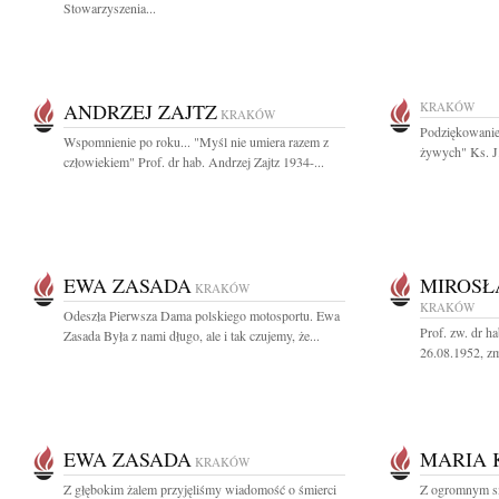
Stowarzyszenia...
ANDRZEJ ZAJTZ
KRAKÓW
KRAKÓW
Podziękowanie 
Wspomnienie po roku... "Myśl nie umiera razem z
żywych" Ks. J
człowiekiem" Prof. dr hab. Andrzej Zajtz 1934-...
EWA ZASADA
MIROSŁ
KRAKÓW
KRAKÓW
Odeszła Pierwsza Dama polskiego motosportu. Ewa
Prof. zw. dr h
Zasada Była z nami długo, ale i tak czujemy, że...
26.08.1952, zm
EWA ZASADA
MARIA
KRAKÓW
Z głębokim żalem przyjęliśmy wiadomość o śmierci
Z ogromnym s