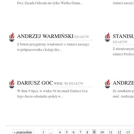
Ewy Zasada Odeszła nie tylko Wielka Dama...
śmierci naszej 
ANDRZEJ WARMIŃSKI
STANIS
KRAKÓW
KRAKÓW
Z bólem przyjęliśmy wiadomość o śmierci naszego
Z nieopisanym
współpracownika i kolegi dra...
śmierci Profes
DARIUSZ GOC
ANDRZE
WIEK: 56
KRAKÓW
W dniu 9 lipca, w wieku 56 lat zmarł Dariusz Goc
Ze smutkiem pr
Jego dusza odnalazła spokój w...
med. Andrzeja 
« poprzednie
1
...
4
5
6
7
8
9
10
11
12
13