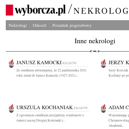
Nekrologi
Odeszli
Poradnik pogrzebowy
Inne nekrologi
JANUSZ KAMOCKI
JERZY 
KRAKÓW
Ze smutkiem informujemy, że 22 października 2021
Jerzy Korczak 
roku zmarł dr Janusz Kamocki (1927-2021)...
Kochany po pó
URSZULA KOCHANIAK
ADAM 
KRAKÓW
Z ogromnym smutkiem przyjęliśmy wiadomość o
Wspominając p
śmierci naszej Drogiej Koleżanki i...
Chrzanowskieg
Akademii...