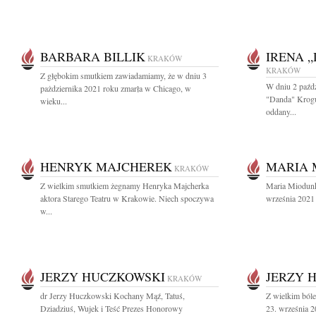
BARBARA BILLIK
IRENA 
KRAKÓW
KRAKÓW
Z głębokim smutkiem zawiadamiamy, że w dniu 3
W dniu 2 paźdz
pażdziernika 2021 roku zmarła w Chicago, w
"Danda" Krogu
wieku...
oddany...
HENRYK MAJCHEREK
MARIA 
KRAKÓW
Z wielkim smutkiem żegnamy Henryka Majcherka
Maria Miodunk
aktora Starego Teatru w Krakowie. Niech spoczywa
września 2021
w...
JERZY HUCZKOWSKI
JERZY 
KRAKÓW
dr Jerzy Huczkowski Kochany Mąź, Tatuś,
Z wielkim ból
Dziadziuś, Wujek i Teść Prezes Honorowy
23. września 2