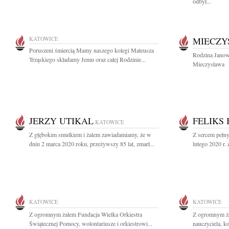
odbył...
KATOWICE
MIECZY
Poruszeni śmiercią Mamy naszego kolegi Mateusza
Rodzina Janows
Trząskiego składamy Jemu oraz całej Rodzinie...
Mieczysława
JERZY UTIKAL
FELIKS
KATOWICE
Z głębokim smutkiem i żalem zawiadamiamy, że w
Z sercem pełn
dniu 2 marca 2020 roku, przeżywszy 85 lat, zmarł...
lutego 2020 r.
KATOWICE
KATOWICE
Z ogromnym żalem Fundacja Wielka Orkiestra
Z ogromnym ża
Świątecznej Pomocy, wolontariusze i orkiestrowi...
nauczyciela, kol