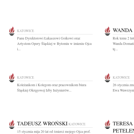
WANDA
KATOWICE
Panu Dyrektorowi Łukaszowi Goikowi oraz
Rok temu 2 lu
Artystom Opery Śląskiej w Bytomiu w imieniu Ojca
Wanda Domańs
i...
tę...
KATOWICE
KATOWICE
Koleżankom i Kolegom oraz pracownikom biura
26 stycznia zm
Śląskiej Okręgowej Izby Inżynierów...
Ewa Wawrzyniak
TADEUSZ WROŃSKI
TERESA
KATOWICE
PETELE
15 stycznia mija 20 lat od śmierci mojego Ojca prof.