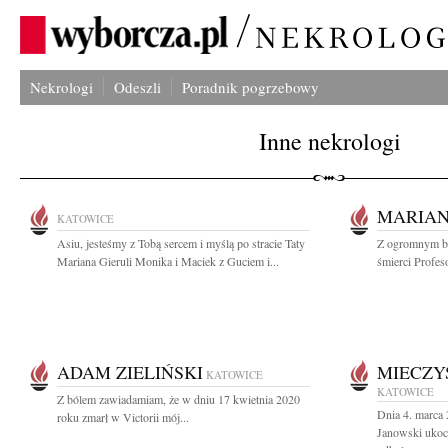
Nekrologi
Odeszli
Poradnik pogrzebowy
Inne nekrologi
MARIAN
KATOWICE
Asiu, jesteśmy z Tobą sercem i myślą po stracie Taty
Z ogromnym bó
Mariana Gieruli Monika i Maciek z Guciem i...
śmierci Profeso
ADAM ZIELIŃSKI
MIECZY
KATOWICE
KATOWICE
Z bólem zawiadamiam, że w dniu 17 kwietnia 2020
Dnia 4. marca
roku zmarł w Victorii mój...
Janowski ukoc