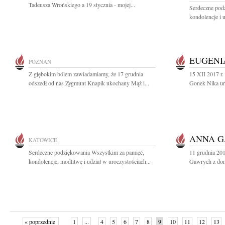
Tadeusza Wrońskiego a 19 stycznia - mojej...
Serdeczne pod
kondolencje i u
EUGENI
POZNAŃ
Z głębokim bólem zawiadamiamy, że 17 grudnia
15 XII 2017 r.
odszedł od nas Zygmunt Knapik ukochany Mąż i...
Gonek Nika ur.
ANNA 
KATOWICE
Serdeczne podziękowania Wszystkim za pamięć,
11 grudnia 20
kondolencje, modlitwę i udział w uroczystościach...
Gawrych z dom
« poprzednie
1
...
4
5
6
7
8
9
10
11
12
13