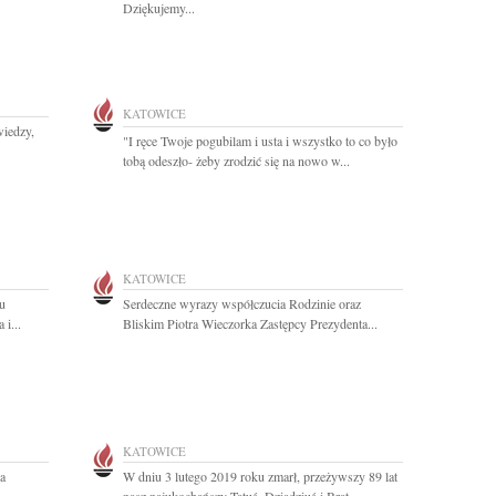
Dziękujemy...
KATOWICE
wiedzy,
"I ręce Twoje pogubilam i usta i wszystko to co było
tobą odeszło- żeby zrodzić się na nowo w...
KATOWICE
u
Serdeczne wyrazy współczucia Rodzinie oraz
i...
Bliskim Piotra Wieczorka Zastępcy Prezydenta...
KATOWICE
a
W dniu 3 lutego 2019 roku zmarł, przeżywszy 89 lat