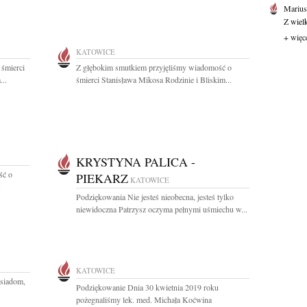
Marius
Z wiel
+ więc
KATOWICE
 śmierci
Z głębokim smutkiem przyjęliśmy wiadomość o
...
śmierci Stanisława Mikosa Rodzinie i Bliskim...
KRYSTYNA PALICA -
ść o
PIEKARZ
KATOWICE
Podziękowania Nie jesteś nieobecna, jesteś tylko
niewidoczna Patrzysz oczyma pełnymi uśmiechu w...
KATOWICE
siadom,
Podziękowanie Dnia 30 kwietnia 2019 roku
pożegnaliśmy lek. med. Michała Koćwina