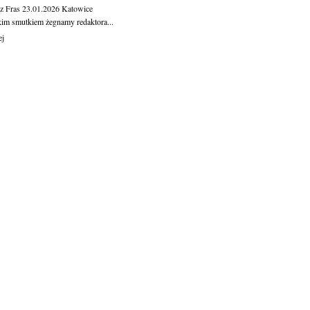
z Fras
23.01.2026
Katowice
kim smutkiem żegnamy redaktora...
ej