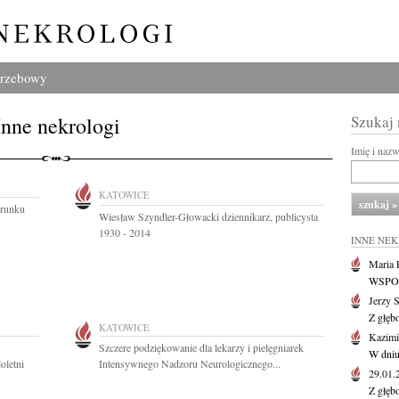
grzebowy
Inne nekrologi
Szukaj
Imię i naz
KATOWICE
erunku
Wiesław Szyndler-Głowacki dziennikarz, publicysta
1930 - 2014
INNE NE
Maria P
WSPOMN
Jerzy 
Z głęb
KATOWICE
Kazimi
Szczere podziękowanie dla lekarzy i pielęgniarek
W dniu
oletni
Intensywnego Nadzoru Neurologicznego...
29.01
Z głęb