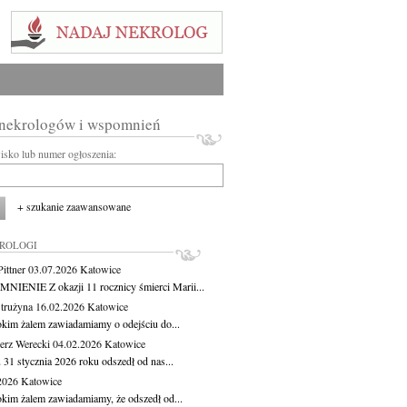
 nekrologów i wspomnień
wisko lub numer ogłoszenia:
+ szukanie zaawansowane
KROLOGI
ittner
03.07.2026
Katowice
IENIE Z okazji 11 rocznicy śmierci Marii...
Strużyna
16.02.2026
Katowice
okim żalem zawiadamiamy o odejściu do...
erz Werecki
04.02.2026
Katowice
 31 stycznia 2026 roku odszedł od nas...
.2026
Katowice
okim żalem zawiadamiamy, że odszedł od...