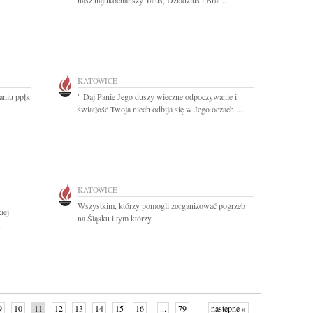
nasz najukochańszy Tatuś, Dziadziuś i Brat...
KATOWICE
aniu ppłk
" Daj Panie Jego duszy wieczne odpoczywanie i
światłość Twoja niech odbija się w Jego oczach....
KATOWICE
Wszystkim, którzy pomogli zorganizować pogrzeb
iej
na Śląsku i tym którzy...
.
9
10
11
12
13
14
15
16
...
79
następne »