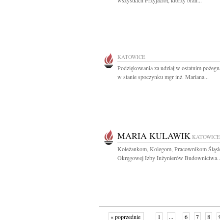
wszystkich Przyjaciół, którzy brali...
KATOWICE
Podziękowania za udział w ostatnim pożegn
w stanie spoczynku mgr inż. Mariana...
MARIA KULAWIK
KATOWICE
Koleżankom, Kolegom, Pracownikom Śląsk
Okręgowej Izby Inżynierów Budownictwa..
« poprzednie
1
...
6
7
8