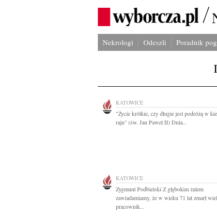
Nekrologi
Odeszli
Poradnik po
KATOWICE
"Życie krótkie, czy długie jest podróżą w ki
raju" (św. Jan Paweł II) Dnia...
KATOWICE
Zygmunt Podbielski Z głębokim żalem
zawiadamiamy, że w wieku 71 lat zmarł wiel
pracownik...