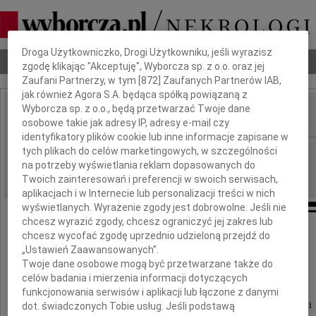
Dbamy o Twoją prywatność
Droga Użytkowniczko, Drogi Użytkowniku, jeśli wyrazisz
Nekrologi
Odeszli
Poradnik pogrzebowy
zgodę klikając "Akceptuję", Wyborcza sp. z o.o. oraz jej
Zaufani Partnerzy, w tym [
872
] Zaufanych Partnerów IAB,
jak również Agora S.A. będąca spółką powiązaną z
Wyborcza sp. z o.o., będą przetwarzać Twoje dane
osobowe takie jak adresy IP, adresy e-mail czy
IMIĘ I NAZWISKO:
identyfikatory plików cookie lub inne informacje zapisane w
Kielce
tych plikach do celów marketingowych, w szczególności
REGION:
na potrzeby wyświetlania reklam dopasowanych do
16.04.2021
DATA EMISJI:
Twoich zainteresowań i preferencji w swoich serwisach,
aplikacjach i w Internecie lub personalizacji treści w nich
wyświetlanych. Wyrażenie zgody jest dobrowolne. Jeśli nie
chcesz wyrazić zgody, chcesz ograniczyć jej zakres lub
Koleżance
chcesz wycofać zgodę uprzednio udzieloną przejdź do
„Ustawień Zaawansowanych”.
Twoje dane osobowe mogą być przetwarzane także do
Katarzynie Misztal
celów badania i mierzenia informacji dotyczących
funkcjonowania serwisów i aplikacji lub łączone z danymi
Szczere wyrazy współczucia z powodu śmierci
dot. świadczonych Tobie usług. Jeśli podstawą