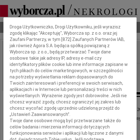
Dbamy o Twoją prywatność
Nekrologi
Odeszli
Poradnik pogrzebowy
Droga Użytkowniczko, Drogi Użytkowniku, jeśli wyrazisz
zgodę klikając "Akceptuję", Wyborcza sp. z o.o. oraz jej
Zaufani Partnerzy, w tym [
872
] Zaufanych Partnerów IAB,
jak również Agora S.A. będąca spółką powiązaną z
Jerzy Sitarz
Wyborcza sp. z o.o., będą przetwarzać Twoje dane
IMIĘ I NAZWISKO:
osobowe takie jak adresy IP, adresy e-mail czy
identyfikatory plików cookie lub inne informacje zapisane w
Poznań
REGION:
tych plikach do celów marketingowych, w szczególności
na potrzeby wyświetlania reklam dopasowanych do
16.11.2011
DATA EMISJI:
Twoich zainteresowań i preferencji w swoich serwisach,
aplikacjach i w Internecie lub personalizacji treści w nich
wyświetlanych. Wyrażenie zgody jest dobrowolne. Jeśli nie
chcesz wyrazić zgody, chcesz ograniczyć jej zakres lub
chcesz wycofać zgodę uprzednio udzieloną przejdź do
Z głębokim żalem zawiadamiamy, że dnia 12 listopada 2
„Ustawień Zaawansowanych”.
po długiej chorobie odszedł od nas nasz ukochan
Twoje dane osobowe mogą być przetwarzane także do
celów badania i mierzenia informacji dotyczących
Mąż, Tata i Dziadek
funkcjonowania serwisów i aplikacji lub łączone z danymi
dot. świadczonych Tobie usług. Jeśli podstawą