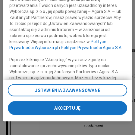
przetwarzania Twoich danych jest uzasadniony interes
Wyborcza sp. z o.o., jej spółki powiązanej – Agora S.A. – lub
Jerzy Sitarz
Zaufanych Partnerów, masz prawo wyrazić sprzeciw. Aby
to zrobić przejdź do „Ustawień Zaawansowanych” lub
lat 75
skontaktuj się z administratorem – w zależności od
zakresu sprzeciwu i podmiotu, wobec którego jest
kierowany. Więcej informacji znajdziesz w
Polityce
Msza św. za Zmarłego zostanie odprawiona
Prywatności Wyborcza.pl
i
Polityce Prywatności Agora S.A.
w piątek, 18 listopada 2011 roku o godzinie 10.0
w kościele parafialnym pw. Maryi Królowej
Poprzez kliknięcie "Akceptuję" wyrażasz zgodę na
zainstalowanie i przechowywanie plików typu cookie
przy Rynku Wildeckim.
Wyborczej sp. z o. o. jej Zaufanych Partnerów i Agora S.A.
Pogrzeb rozpocznie się tego samego dnia o godzinie 
na Twoim urządzeniu końcowym. Możesz też w każdej
chwili zmienić swoje preferencje dot. plików cookie,
na cmentarzu przy ul. Bluszczowej na Dębcu.
ponownie wywołując narzędzie do zarządzania Twoimi
USTAWIENIA ZAAWANSOWANE
preferencjami dot. przetwarzania danych poprzez
Na zawsze zostaniesz w naszych sercach i myślac
odnośnik „Ustawienia prywatności” w stopce serwisu i
przechodząc do sekcji „Ustawienia zaawansowane”.
AKCEPTUJĘ
Zmiana ustawień plików cookie możliwa jest także za
Wanda oraz Magdalena i Agnieszka
pomocą ustawień przeglądarki.
z rodzinami
My, nasi Zaufani Partnerzy i Agora S.A. możemy