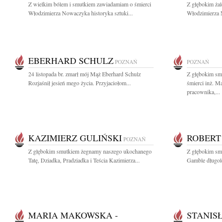
Z wielkim bólem i smutkiem zawiadamiam o śmierci
Z głębokim ża
Włodzimierza Nowaczyka historyka sztuki...
Włodzimierza 
EBERHARD SCHULZ
POZNAŃ
POZNAŃ
24 listopada br. zmarł mój Mąż Eberhard Schulz
Z głębokim sm
Rozjaśnił jesień mego życia. Przyjaciołom...
śmierci inż. M
pracownika,...
KAZIMIERZ GULIŃSKI
ROBERT
POZNAŃ
Z głębokim smutkiem żegnamy naszego ukochanego
Z głębokim sm
Tatę, Dziadka, Pradziadka i Teścia Kazimierza...
Gamble długol
MARIA MAKOWSKA -
STANIS