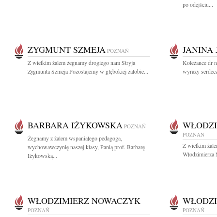
po odejściu...
ZYGMUNT SZMEJA
JANINA
POZNAŃ
Z wielkim żalem żegnamy drogiego nam Stryja
Koleżance dr 
Zygmunta Szmeja Pozostajemy w głębokiej żałobie...
wyrazy serdecz
BARBARA IŻYKOWSKA
WŁODZI
POZNAŃ
POZNAŃ
Żegnamy z żalem wspaniałego pedagoga,
Z wielkim żal
wychowawczynię naszej klasy, Panią prof. Barbarę
Włodzimierza N
Iżykowską...
WŁODZIMIERZ NOWACZYK
WŁODZI
POZNAŃ
POZNAŃ