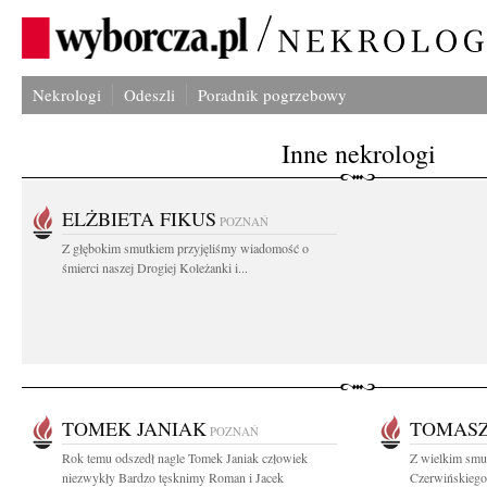
Nekrologi
Odeszli
Poradnik pogrzebowy
Inne nekrologi
ELŻBIETA FIKUS
POZNAŃ
Z głębokim smutkiem przyjęliśmy wiadomość o
śmierci naszej Drogiej Koleżanki i...
TOMEK JANIAK
TOMASZ
POZNAŃ
Rok temu odszedł nagle Tomek Janiak człowiek
Z wielkim smu
niezwykły Bardzo tęsknimy Roman i Jacek
Czerwińskiego 