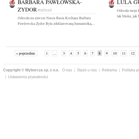
BARBARA PAWŁOWSKA-
LULA G
ZYDOR
POZNAŃ
Odeszła moja 
tak bliska, jak
Odeszła na zawsze Nasza Basia Kochana Barbara
Pawłowska-Zydor Była zdeklarowaną humanistką,...
« poprzednie
1
...
3
4
5
6
7
8
9
10
11
12
Copyright © Wyborcza sp. z o.o.
O nas
Staże u nas
Reklama
Polityka 
Ustawienia prywatności