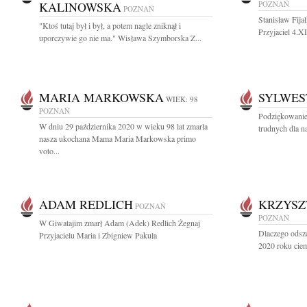
KALINOWSKA
POZNAŃ
POZNAŃ
Stanisław Fija
"Ktoś tutaj był i był, a potem nagle zniknął i
Przyjaciel 4.X
uporczywie go nie ma." Wisława Szymborska Z...
MARIA MARKOWSKA
SYLWES
WIEK: 98
POZNAŃ
Podziękowanie
W dniu 29 października 2020 w wieku 98 lat zmarła
trudnych dla na
nasza ukochana Mama Maria Markowska primo
voto...
ADAM REDLICH
KRZYSZ
POZNAŃ
POZNAŃ
W Giwatajim zmarł Adam (Adek) Redlich Żegnaj
Dlaczego odsze
Przyjacielu Maria i Zbigniew Pakuła
2020 roku ciem