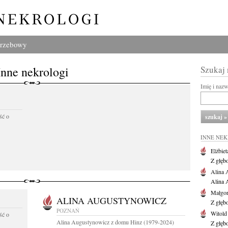
grzebowy
Inne nekrologi
Szukaj
Imię i naz
ść o
INNE NE
Elżbiet
Z głęb
Alina 
Alina 
Małgor
ALINA AUGUSTYNOWICZ
Z głęb
POZNAŃ
Witold
ść o
Alina Augustynowicz z domu Hinz (1979-2024)
Z głęb