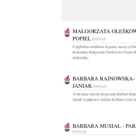
MAŁGORZATA OLEŚKOW
POPIEL
POZNAŃ
Z głębokim smutkiem żegnamy naszą wybit
Koleżankę Małgorzatę Oleśkowicz-Popiel B
znakomitą...
BARBARA RAJNOWSKA-
JANIAK
POZNAŃ
10 lat temu odeszła droga nam Barbara Raj
Janiak wyjątkowa i dzielna Kobieta Cześć Jej
BARBARA MUSIAŁ - PAR
POZNAŃ