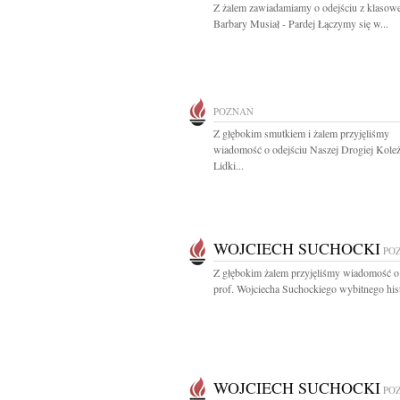
Z żalem zawiadamiamy o odejściu z klasow
Barbary Musiał - Pardej Łączymy się w...
POZNAŃ
Z głębokim smutkiem i żalem przyjęliśmy
wiadomość o odejściu Naszej Drogiej Kole
Lidki...
WOJCIECH SUCHOCKI
PO
Z głębokim żalem przyjęliśmy wiadomość o
prof. Wojciecha Suchockiego wybitnego hist
WOJCIECH SUCHOCKI
PO