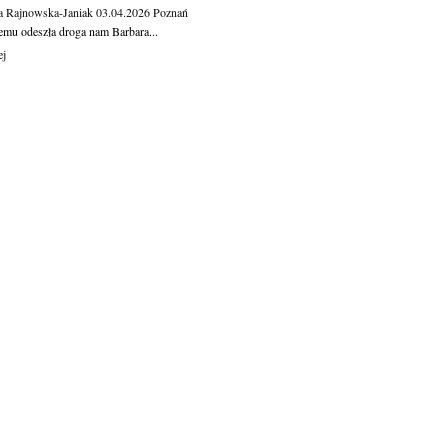
a Rajnowska-Janiak
03.04.2026
Poznań
temu odeszła droga nam Barbara...
ej