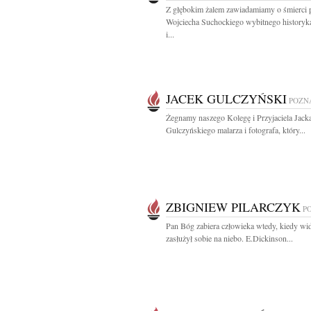
Z głębokim żalem zawiadamiamy o śmierci p
Wojciecha Suchockiego wybitnego historyka
i...
JACEK GULCZYŃSKI
POZN
Żegnamy naszego Kolegę i Przyjaciela Jack
Gulczyńskiego malarza i fotografa, który...
ZBIGNIEW PILARCZYK
P
Pan Bóg zabiera człowieka wtedy, kiedy wid
zasłużył sobie na niebo. E.Dickinson...