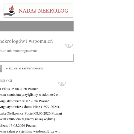
 nekrologów i wspomnień
wisko lub numer ogłoszenia:
+ szukanie zaawansowane
KROLOGI
a Fikus
05.08.2026
Poznań
okim smutkiem przyjęliśmy wiadomość o...
Augustynowicz
03.07.2026
Poznań
Augustynowicz z domu Hinz (1979-2024)...
zata Oleśkowicz-Popiel
08.06.2026
Poznań
okim smutkiem żegnamy naszą wybitną...
 Szulc
13.05.2026
Poznań
okim żalem przyjęliśmy wiadomość, że w...