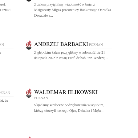
rof.
Z żalem przyjęliśmy wiadomość o śmierci
 sztuki
Małgorzaty Migas pracownicy Bankowego Ośrodka
Doradztwa...
ANDRZEJ BARBACKI
AŃ
POZNAŃ
a
Z głębokim żalem przyjęliśmy wiadomość, że 21
listopada 2025 r. zmarł Prof. dr hab. inż. Andrzej...
WALDEMAR ELIKOWSKI
OZNAŃ
POZNAŃ
zi, że
Składamy serdeczne podziękowania wszystkim,
którzy otoczyli naszego Ojca, Dziadka i Męża...