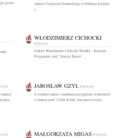
ego grona
śmierci Grzegorza Dziamskiego wybitnego krytyka
i...
WŁODZIMIERZ CICHOCKI
POZNAŃ
Doktor Włodzimierz Cichocki Włodku - Kuzynie,
żanki
Przyjacielu, mój "Starszy Bracie"....
JAROSŁAW GZYL
ZNAŃ
POZNAŃ
 śmierci
Z wielkim żalem i smutkiem przyjęliśmy wiadomość
oryka...
o śmierci prof. UAM dr hab. Jarosława Gzyla...
MAŁGORZATA MIGAS
ZNAŃ
POZNAŃ