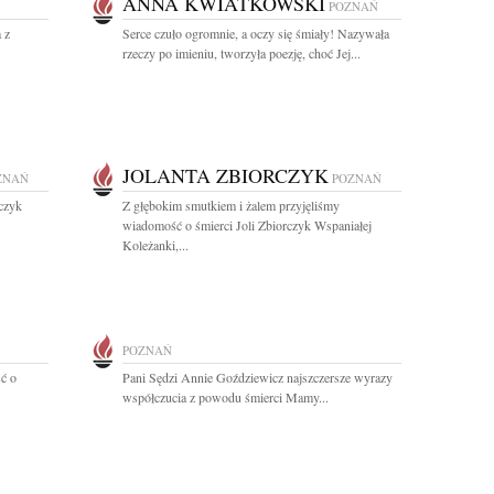
ANNA KWIATKOWSKI
POZNAŃ
 z
Serce czuło ogromnie, a oczy się śmiały! Nazywała
rzeczy po imieniu, tworzyła poezję, choć Jej...
JOLANTA ZBIORCZYK
ZNAŃ
POZNAŃ
czyk
Z głębokim smutkiem i żalem przyjęliśmy
wiadomość o śmierci Joli Zbiorczyk Wspaniałej
Koleżanki,...
POZNAŃ
ć o
Pani Sędzi Annie Goździewicz najszczersze wyrazy
współczucia z powodu śmierci Mamy...