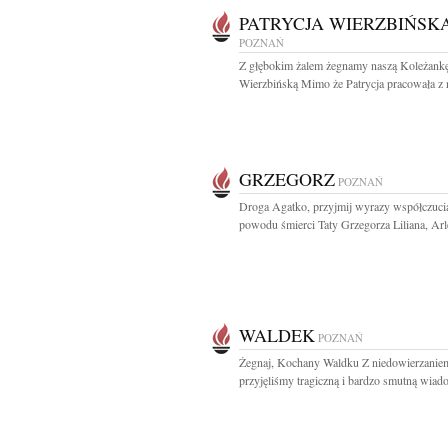
PATRYCJA WIERZBIŃSK
POZNAŃ
Z głębokim żalem żegnamy naszą Koleżankę
Wierzbińską Mimo że Patrycja pracowała z 
GRZEGORZ
POZNAŃ
Droga Agatko, przyjmij wyrazy współczuci
powodu śmierci Taty Grzegorza Liliana, Arle
WALDEK
POZNAŃ
Żegnaj, Kochany Waldku Z niedowierzanie
przyjęliśmy tragiczną i bardzo smutną wiad