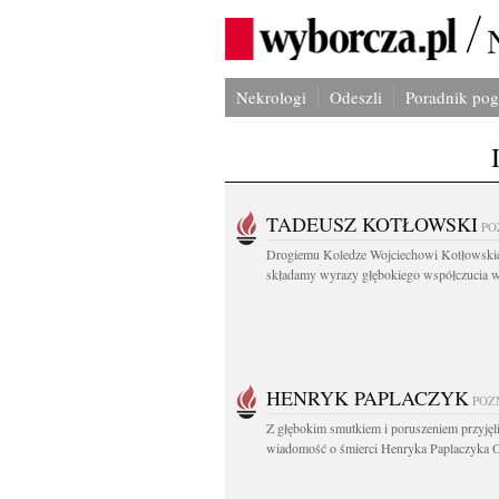
Nekrologi
Odeszli
Poradnik po
TADEUSZ KOTŁOWSKI
PO
Drogiemu Koledze Wojciechowi Kotłowsk
składamy wyrazy głębokiego współczucia w.
HENRYK PAPLACZYK
POZ
Z głębokim smutkiem i poruszeniem przyję
wiadomość o śmierci Henryka Paplaczyka O