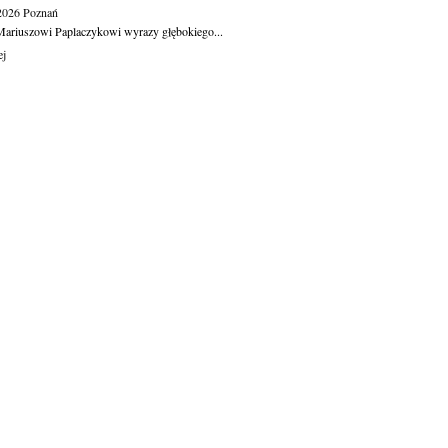
.2026
Poznań
ariuszowi Paplaczykowi wyrazy głębokiego...
ej