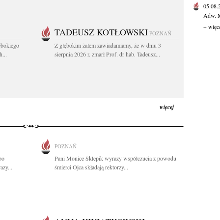
05.08
Adw. M
+ więc
TADEUSZ KOTŁOWSKI
POZNAŃ
ębokiego
Z głębokim żalem zawiadamiamy, że w dniu 3
...
sierpnia 2026 r. zmarł Prof. dr hab. Tadeusz...
więcej
POZNAŃ
bo
Pani Monice Sklepik wyrazy współczucia z powodu
azy...
śmierci Ojca składają rektorzy...