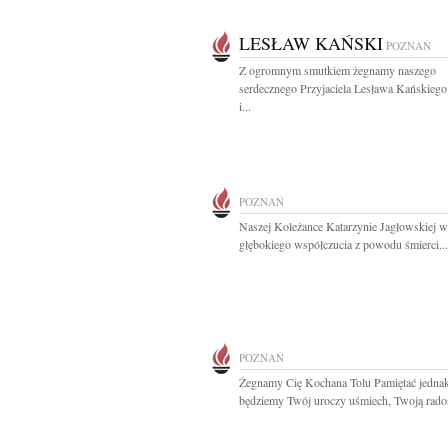
LESŁAW KAŃSKI
POZNAŃ
Z ogromnym smutkiem żegnamy naszego
serdecznego Przyjaciela Lesława Kańskiego 
i...
POZNAŃ
Naszej Koleżance Katarzynie Jagłowskiej 
głębokiego współczucia z powodu śmierci...
POZNAŃ
Żegnamy Cię Kochana Tolu Pamiętać jedna
będziemy Twój uroczy uśmiech, Twoją radoś