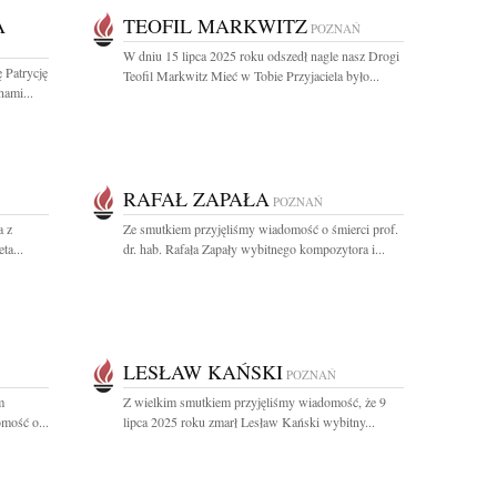
A
TEOFIL MARKWITZ
POZNAŃ
W dniu 15 lipca 2025 roku odszedł nagle nasz Drogi
 Patrycję
Teofil Markwitz Mieć w Tobie Przyjaciela było...
nami...
RAFAŁ ZAPAŁA
POZNAŃ
a z
Ze smutkiem przyjęliśmy wiadomość o śmierci prof.
ta...
dr. hab. Rafała Zapały wybitnego kompozytora i...
LESŁAW KAŃSKI
POZNAŃ
m
Z wielkim smutkiem przyjęliśmy wiadomość, że 9
omość o...
lipca 2025 roku zmarł Lesław Kański wybitny...