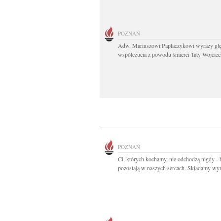
POZNAŃ
Adw. Mariuszowi Paplaczykowi wyrazy gł
współczucia z powodu śmierci Taty Wojciech
POZNAŃ
Ci, których kochamy, nie odchodzą nigdy - 
pozostają w naszych sercach. Składamy wyr