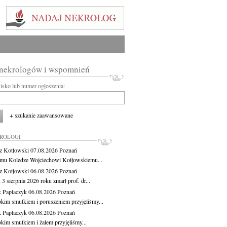
 nekrologów i wspomnień
wisko lub numer ogłoszenia:
+ szukanie zaawansowane
KROLOGI
z Kotłowski
07.08.2026
Poznań
mu Koledze Wojciechowi Kotłowskiemu...
z Kotłowski
06.08.2026
Poznań
3 sierpnia 2026 roku zmarł prof. dr...
 Paplaczyk
06.08.2026
Poznań
okim smutkiem i poruszeniem przyjęliśmy...
 Paplaczyk
06.08.2026
Poznań
okim smutkiem i żalem przyjęliśmy...