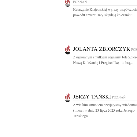
POZNAŃ
Katarzynie Znajewskiej wyrazy współczucia
powodu śmierci Taty składają koleżanki i...
JOLANTA ZBIORCZYK
PO
Z ogromnym smutkiem żegnamy Jolę Zbior
Naszą Koleżankę i Przyjaciółkę - dobrą,...
JERZY TAŃSKI
POZNAŃ
Z wielkim smutkiem przyjęłyśmy wiadomoś
śmierci w dniu 23 lipca 2025 roku Jerzego
Tańskiego...