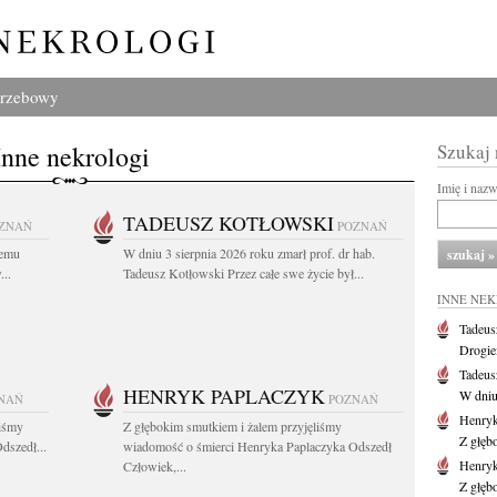
grzebowy
Inne nekrologi
Szukaj
Imię i naz
TADEUSZ KOTŁOWSKI
ZNAŃ
POZNAŃ
iemu
W dniu 3 sierpnia 2026 roku zmarł prof. dr hab.
..
Tadeusz Kotłowski Przez całe swe życie był...
INNE NE
Tadeus
Drogie
Tadeus
HENRYK PAPLACZYK
W dniu 
NAŃ
POZNAŃ
Henryk
liśmy
Z głębokim smutkiem i żalem przyjęliśmy
Z głęb
dszedł...
wiadomość o śmierci Henryka Paplaczyka Odszedł
Henryk
Człowiek,...
Z głęb