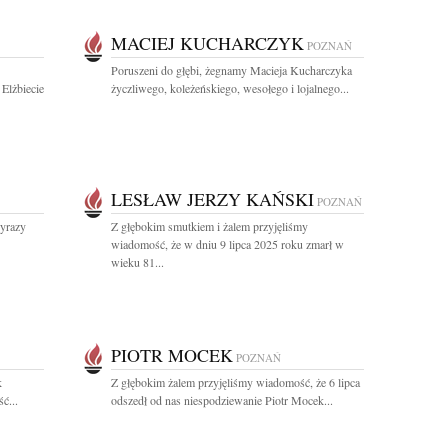
MACIEJ KUCHARCZYK
POZNAŃ
Poruszeni do głębi, żegnamy Macieja Kucharczyka
Elżbiecie
życzliwego, koleżeńskiego, wesołego i lojalnego...
LESŁAW JERZY KAŃSKI
POZNAŃ
wyrazy
Z głębokim smutkiem i żalem przyjęliśmy
wiadomość, że w dniu 9 lipca 2025 roku zmarł w
wieku 81...
PIOTR MOCEK
POZNAŃ
k
Z głębokim żalem przyjęliśmy wiadomość, że 6 lipca
ć...
odszedł od nas niespodziewanie Piotr Mocek...