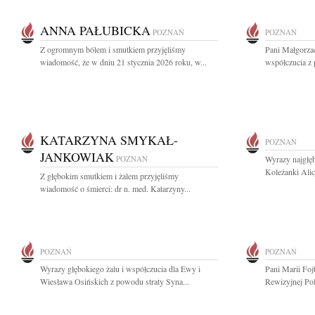
ANNA PAŁUBICKA
POZNAŃ
POZNAŃ
Z ogromnym bólem i smutkiem przyjęliśmy
Pani Małgorza
wiadomość, że w dniu 21 stycznia 2026 roku, w...
współczucia z
KATARZYNA SMYKAŁ-
POZNAŃ
JANKOWIAK
POZNAŃ
Wyrazy najgłęb
Koleżanki Alic
Z głębokim smutkiem i żalem przyjęliśmy
wiadomość o śmierci: dr n. med. Katarzyny...
POZNAŃ
POZNAŃ
Wyrazy głębokiego żalu i współczucia dla Ewy i
Pani Marii Foj
Wiesława Osińskich z powodu straty Syna...
Rewizyjnej Pol