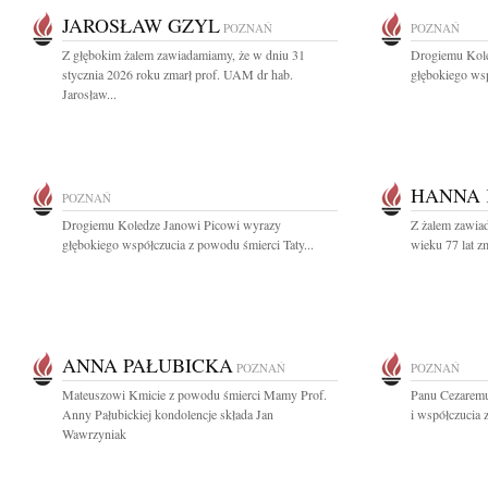
JAROSŁAW GZYL
POZNAŃ
POZNAŃ
Z głębokim żalem zawiadamiamy, że w dniu 31
Drogiemu Kole
stycznia 2026 roku zmarł prof. UAM dr hab.
głębokiego wsp
Jarosław...
HANNA
POZNAŃ
Drogiemu Koledze Janowi Picowi wyrazy
Z żalem zawiad
głębokiego współczucia z powodu śmierci Taty...
wieku 77 lat 
ANNA PAŁUBICKA
POZNAŃ
POZNAŃ
Mateuszowi Kmicie z powodu śmierci Mamy Prof.
Panu Cezaremu
Anny Pałubickiej kondolencje składa Jan
i współczucia
Wawrzyniak