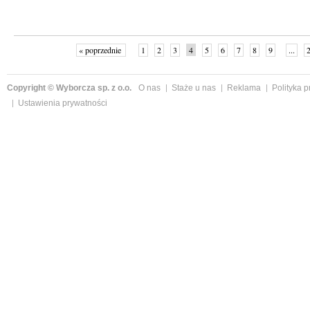
« poprzednie
1
2
3
4
5
6
7
8
9
...
Copyright © Wyborcza sp. z o.o.
O nas
Staże u nas
Reklama
Polityka 
Ustawienia prywatności