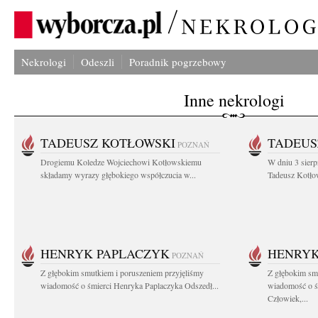
Nekrologi
Odeszli
Poradnik pogrzebowy
Inne nekrologi
TADEUSZ KOTŁOWSKI
TADEUS
POZNAŃ
Drogiemu Koledze Wojciechowi Kotłowskiemu
W dniu 3 sierp
składamy wyrazy głębokiego współczucia w...
Tadeusz Kotłow
HENRYK PAPLACZYK
HENRYK
POZNAŃ
Z głębokim smutkiem i poruszeniem przyjęliśmy
Z głębokim smu
wiadomość o śmierci Henryka Paplaczyka Odszedł...
wiadomość o ś
Człowiek,...