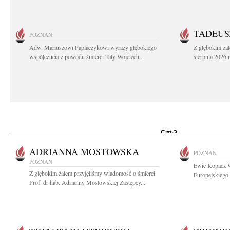
TADEUS
POZNAŃ
Adw. Mariuszowi Paplaczykowi wyrazy głębokiego
Z głębokim ża
współczucia z powodu śmierci Taty Wojciech...
sierpnia 2026 r
ADRIANNA MOSTOWSKA
POZNAŃ
POZNAŃ
Ewie Kopacz W
Z głębokim żalem przyjęliśmy wiadomość o śmierci
Europejskiego 
Prof. dr hab. Adrianny Mostowskiej Zastępcy...