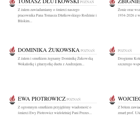
TOMASZ DŁUTKOWSKI
ZBIGNI
POZNAŃ
Z żalem zawiadamiamy o śmierci naszego
Żonie oraz ws
pracownika Pana Tomasza Dłutkowskiego Rodzinie i
1934-2026 z wy
Bliskim...
DOMINIKA ŻUKOWSKA
POZNAŃ
POZNAŃ
Z żalem i smutkiem żegnamy Dominikę Żukowską
Drogiemu Kol
Wokalistkę i gitarzystkę duetu z Andrzejem...
szczerego wspó
EWA PIOTROWICZ
WOJCIE
POZNAŃ
Z ogromnym smutkiem przyjęliśmy wiadomość o
Z bólem zawiad
śmierci Ewy Piotrowicz wieloletniej Pani Prezes...
zmarł prof. UA