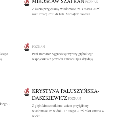
MIROSŁAW SZAFRAN
POZNAŃ
Z żalem przyjęliśmy wiadomość, że 3 marca 2025
roku zmarł Prof. dr hab. Mirosław Szafran...
POZNAŃ
okiego
Pani Barbarze Sygneckiej wyrazy głębokiego
ą...
współczucia z powodu śmierci Ojca składają...
KRYSTYNA PALUSZYŃSKA-
DASZKIEWICZ
POZNAŃ
iego...
Z głębokim smutkiem i żalem przyjęliśmy
wiadomość, że w dniu 17 lutego 2025 roku zmarła w
wieku...