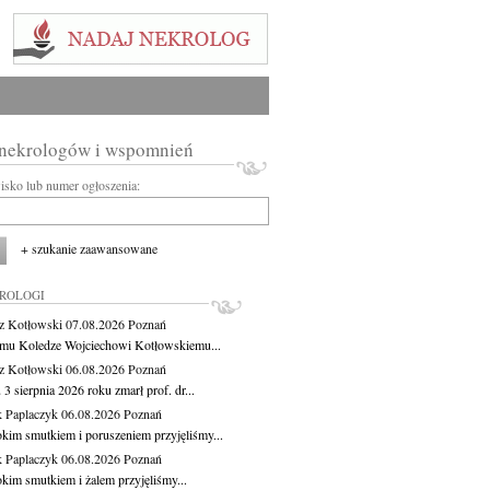
 nekrologów i wspomnień
wisko lub numer ogłoszenia:
+ szukanie zaawansowane
KROLOGI
z Kotłowski
07.08.2026
Poznań
mu Koledze Wojciechowi Kotłowskiemu...
z Kotłowski
06.08.2026
Poznań
3 sierpnia 2026 roku zmarł prof. dr...
 Paplaczyk
06.08.2026
Poznań
okim smutkiem i poruszeniem przyjęliśmy...
 Paplaczyk
06.08.2026
Poznań
okim smutkiem i żalem przyjęliśmy...