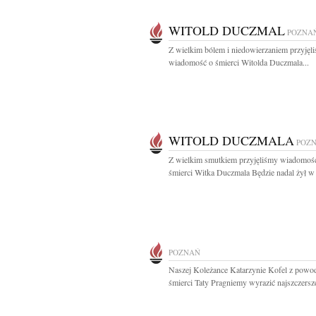
WITOLD DUCZMAL
POZNA
Z wielkim bólem i niedowierzaniem przyjęl
wiadomość o śmierci Witolda Duczmala...
WITOLD DUCZMALA
POZ
Z wielkim smutkiem przyjęliśmy wiadomoś
śmierci Witka Duczmala Będzie nadal żył w 
POZNAŃ
Naszej Koleżance Katarzynie Kofel z powo
śmierci Taty Pragniemy wyrazić najszczersze