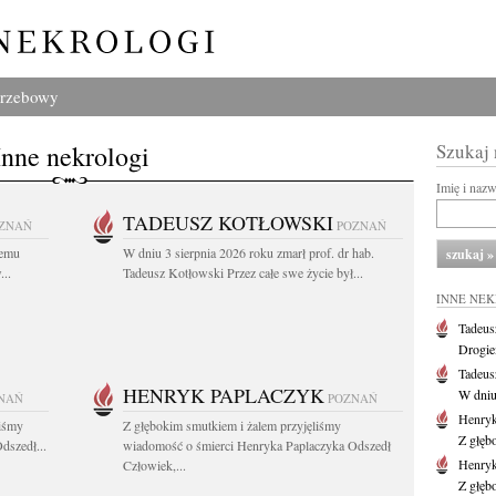
grzebowy
Inne nekrologi
Szukaj
Imię i naz
TADEUSZ KOTŁOWSKI
ZNAŃ
POZNAŃ
iemu
W dniu 3 sierpnia 2026 roku zmarł prof. dr hab.
..
Tadeusz Kotłowski Przez całe swe życie był...
INNE NE
Tadeus
Drogie
Tadeus
HENRYK PAPLACZYK
W dniu 
NAŃ
POZNAŃ
Henryk
liśmy
Z głębokim smutkiem i żalem przyjęliśmy
Z głęb
dszedł...
wiadomość o śmierci Henryka Paplaczyka Odszedł
Henryk
Człowiek,...
Z głęb