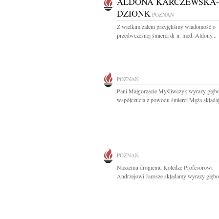
ALDONA KARCZEWSKA-
DZIONK
POZNAŃ
Z wielkim żalem przyjęliśmy wiadomość o
przedwczesnej śmierci dr n. med. Aldony...
POZNAŃ
Pani Małgorzacie Myśliwczyk wyrazy głęb
współczucia z powodu śmierci Męża składaj
POZNAŃ
Naszemu drogiemu Koledze Profesorowi
Andrzejowi Jarosze składamy wyrazy głębok