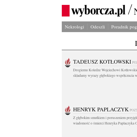
Nekrologi
Odeszli
Poradnik po
TADEUSZ KOTŁOWSKI
PO
Drogiemu Koledze Wojciechowi Kotłowsk
składamy wyrazy głębokiego współczucia w.
HENRYK PAPLACZYK
POZ
Z głębokim smutkiem i poruszeniem przyję
wiadomość o śmierci Henryka Paplaczyka O