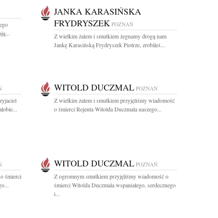
JANKA KARASIŃSKA
FRYDRYSZEK
iego
POZNAŃ
ą...
Z wielkim żalem i smutkiem żegnamy drogą nam
Jankę Karasińską Frydryszek Piotrze, zrobiłeś...
WITOLD DUCZMAL
Ń
POZNAŃ
yjaciel
Z wielkim żalem i smutkiem przyjęliśmy wiadomość
obie...
o śmierci Rejenta Witolda Duczmala naszego...
WITOLD DUCZMAL
Ń
POZNAŃ
o śmierci
Z ogromnym smutkiem przyjęliśmy wiadomość o
o...
śmierci Witolda Duczmala wspaniałego, serdecznego
i...