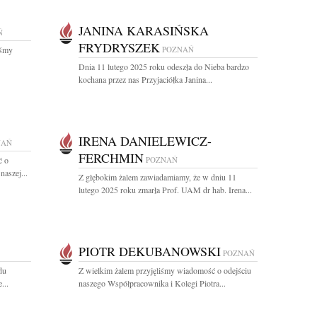
JANINA KARASIŃSKA
Ń
FRYDRYSZEK
iśmy
POZNAŃ
Dnia 11 lutego 2025 roku odeszła do Nieba bardzo
kochana przez nas Przyjaciółka Janina...
IRENA DANIELEWICZ-
NAŃ
FERCHMIN
ć o
POZNAŃ
naszej...
Z głębokim żalem zawiadamiamy, że w dniu 11
lutego 2025 roku zmarła Prof. UAM dr hab. Irena...
PIOTR DEKUBANOWSKI
POZNAŃ
du
Z wielkim żalem przyjęliśmy wiadomość o odejściu
...
naszego Współpracownika i Kolegi Piotra...