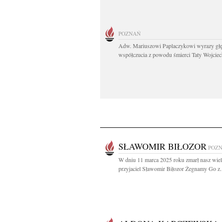
POZNAŃ
Adw. Mariuszowi Paplaczykowi wyrazy gł
współczucia z powodu śmierci Taty Wojciech
SŁAWOMIR BIŁOZOR
POZ
W dniu 11 marca 2025 roku zmarł nasz wiel
przyjaciel Sławomir Biłozor Żegnamy Go z.