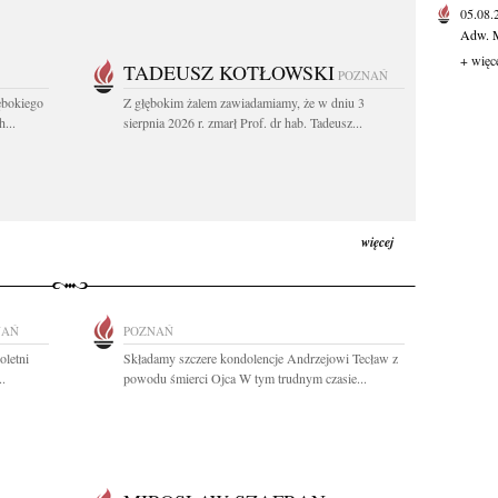
05.08
Adw. M
+ więc
TADEUSZ KOTŁOWSKI
POZNAŃ
ębokiego
Z głębokim żalem zawiadamiamy, że w dniu 3
...
sierpnia 2026 r. zmarł Prof. dr hab. Tadeusz...
więcej
NAŃ
POZNAŃ
oletni
Składamy szczere kondolencje Andrzejowi Tecław z
..
powodu śmierci Ojca W tym trudnym czasie...