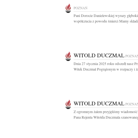
POZNAŃ
Pani Dorocie Danielewskiej wyrazy głębok
współczucia z powodu śmierci Mamy składaj
WITOLD DUCZMAL
POZNA
Dnia 27 stycznia 2025 roku odszedł nasz Prz
Witek Duczmal Pogrążonym w rozpaczy i żał
WITOLD DUCZMAL
POZNA
Z ogromnym żalem przyjęliśmy wiadomość 
Pana Rejenta Witolda Duczmala szanowaneg