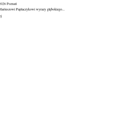
.2026
Poznań
ariuszowi Paplaczykowi wyrazy głębokiego...
ej