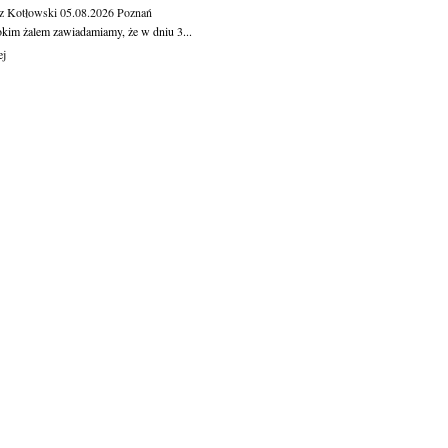
z Kotłowski
05.08.2026
Poznań
okim żalem zawiadamiamy, że w dniu 3...
ej