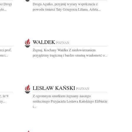
asz Drogi
Droga Agatko, przyjmij wyrazy współczucia z
ło...
powodu śmierci Taty Grzegorza Liliana, Arleta...
WALDEK
POZNAŃ
ci prof.
Żegnaj, Kochany Waldku Z niedowierzaniem
a i...
przyjęliśmy tragiczną i bardzo smutną wiadomość o...
LESŁAW KAŃSKI
POZNAŃ
, że 9
Z ogromnym smutkiem żegnamy naszego
y...
serdecznego Przyjaciela Lesława Kańskiego Elżbiecie
i...