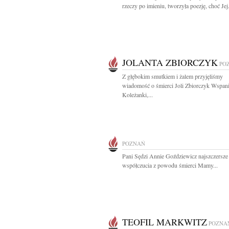
rzeczy po imieniu, tworzyła poezję, choć Jej.
JOLANTA ZBIORCZYK
PO
Z głębokim smutkiem i żalem przyjęliśmy
wiadomość o śmierci Joli Zbiorczyk Wspani
Koleżanki,...
POZNAŃ
Pani Sędzi Annie Goździewicz najszczersz
współczucia z powodu śmierci Mamy...
TEOFIL MARKWITZ
POZNA