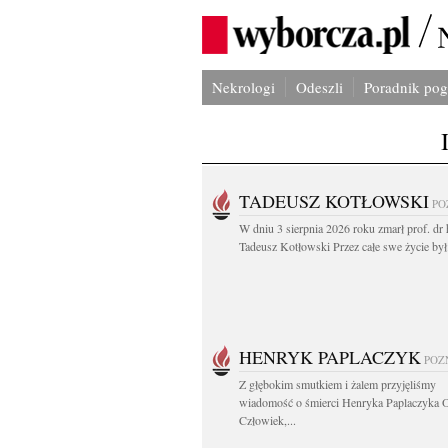
Nekrologi
Odeszli
Poradnik po
TADEUSZ KOTŁOWSKI
PO
W dniu 3 sierpnia 2026 roku zmarł prof. dr 
Tadeusz Kotłowski Przez całe swe życie był.
HENRYK PAPLACZYK
POZ
Z głębokim smutkiem i żalem przyjęliśmy
wiadomość o śmierci Henryka Paplaczyka 
Człowiek,...