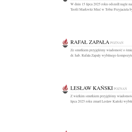
W dniu 15 lipca 2025 roku odszedł nagle n
Teofil Markwitz Mieć w Tobie Przyjaciela by
RAFAŁ ZAPAŁA
POZNAŃ
Ze smutkiem przyjęliśmy wiadomość o śmier
dr. hab. Rafała Zapały wybitnego kompozytor
LESŁAW KAŃSKI
POZNAŃ
Z wielkim smutkiem przyjęliśmy wiadomość
lipca 2025 roku zmarł Lesław Kański wybitn