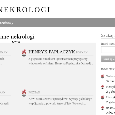
grzebowy
Inne nekrologi
Szukaj
Imię i naz
HENRYK PAPLACZYK
ZNAŃ
POZNAŃ
hab.
Z głębokim smutkiem i poruszeniem przyjęliśmy
..
wiadomość o śmierci Henryka Paplaczyka Odszedł...
INNE NE
Tadeus
W dniu 
Henryk
Z głęb
NAŃ
POZNAŃ
Henryk
Adw. Mariuszowi Paplaczykowi wyrazy głębokiego
Z głęb
Odszedł
współczucia z powodu śmierci Taty Wojciech...
05.08
Adw. M