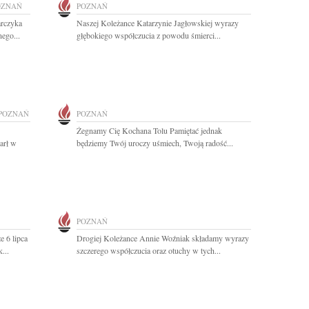
OZNAŃ
POZNAŃ
arczyka
Naszej Koleżance Katarzynie Jagłowskiej wyrazy
nego...
głębokiego współczucia z powodu śmierci...
POZNAŃ
POZNAŃ
Żegnamy Cię Kochana Tolu Pamiętać jednak
arł w
będziemy Twój uroczy uśmiech, Twoją radość...
POZNAŃ
e 6 lipca
Drogiej Koleżance Annie Woźniak składamy wyrazy
...
szczerego współczucia oraz otuchy w tych...