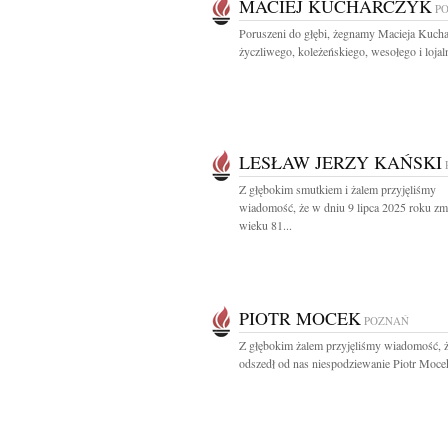
MACIEJ KUCHARCZYK
P
Poruszeni do głębi, żegnamy Macieja Kuch
życzliwego, koleżeńskiego, wesołego i lojal
LESŁAW JERZY KAŃSKI
Z głębokim smutkiem i żalem przyjęliśmy
wiadomość, że w dniu 9 lipca 2025 roku zm
wieku 81...
PIOTR MOCEK
POZNAŃ
Z głębokim żalem przyjęliśmy wiadomość, ż
odszedł od nas niespodziewanie Piotr Mocek