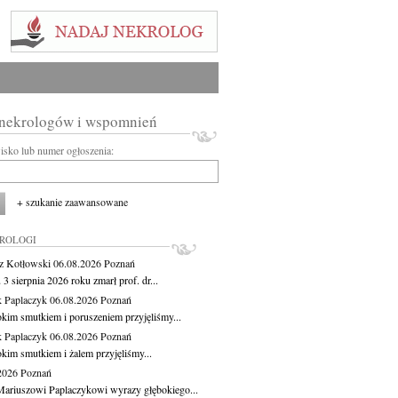
 nekrologów i wspomnień
wisko lub numer ogłoszenia:
+ szukanie zaawansowane
KROLOGI
z Kotłowski
06.08.2026
Poznań
3 sierpnia 2026 roku zmarł prof. dr...
 Paplaczyk
06.08.2026
Poznań
okim smutkiem i poruszeniem przyjęliśmy...
 Paplaczyk
06.08.2026
Poznań
okim smutkiem i żalem przyjęliśmy...
.2026
Poznań
ariuszowi Paplaczykowi wyrazy głębokiego...