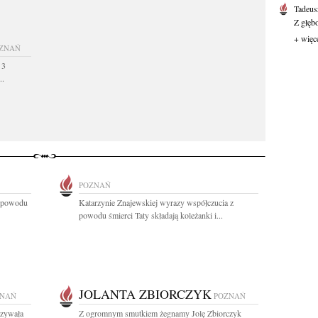
Tadeus
Z głęb
+ więc
ZNAŃ
 3
..
POZNAŃ
z powodu
Katarzynie Znajewskiej wyrazy współczucia z
powodu śmierci Taty składają koleżanki i...
JOLANTA ZBIORCZYK
ZNAŃ
POZNAŃ
azywała
Z ogromnym smutkiem żegnamy Jolę Zbiorczyk