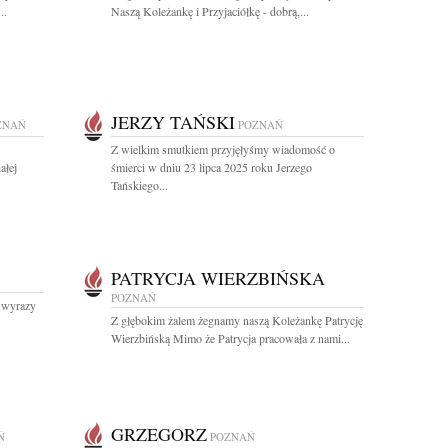
..
Naszą Koleżankę i Przyjaciółkę - dobrą,...
JERZY TAŃSKI
ZNAŃ
POZNAŃ
Z wielkim smutkiem przyjęłyśmy wiadomość o
ałej
śmierci w dniu 23 lipca 2025 roku Jerzego
Tańskiego...
PATRYCJA WIERZBIŃSKA
POZNAŃ
e wyrazy
Z głębokim żalem żegnamy naszą Koleżankę Patrycję
Wierzbińską Mimo że Patrycja pracowała z nami...
GRZEGORZ
Ń
POZNAŃ