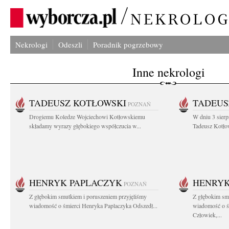
Nekrologi
Odeszli
Poradnik pogrzebowy
Inne nekrologi
TADEUSZ KOTŁOWSKI
TADEUS
POZNAŃ
Drogiemu Koledze Wojciechowi Kotłowskiemu
W dniu 3 sierp
składamy wyrazy głębokiego współczucia w...
Tadeusz Kotłow
HENRYK PAPLACZYK
HENRYK
POZNAŃ
Z głębokim smutkiem i poruszeniem przyjęliśmy
Z głębokim smu
wiadomość o śmierci Henryka Paplaczyka Odszedł...
wiadomość o ś
Człowiek,...