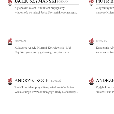
JACEK SZYMAŃSKI
PIOTR 
POZNAŃ
Z głębokim żalem i smutkiem przyjęliśmy
Z ogromnym ża
wiadomość o śmierci Jacka Szymańskiego naszego...
naszego Kolegi
POZNAŃ
POZNAŃ
Koleżance Agacie Mormol-Kowalewskiej i Jej
Katarzynie Ab
Najbliższym wyrazy głębokiego współczucia z...
związku ze śmi
ANDRZEJ KOCH
ANDRZE
POZNAŃ
Z wielkim żalem przyjęliśmy wiadomość o śmierci
Z głębokim sm
Wieloletniego Przewodniczącego Rady Nadzorczej...
śmierci Pana P