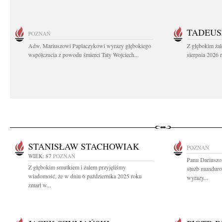
TADEUS
POZNAŃ
Adw. Mariuszowi Paplaczykowi wyrazy głębokiego
Z głębokim ża
współczucia z powodu śmierci Taty Wojciech...
sierpnia 2026 r
STANISŁAW STACHOWIAK
POZNAŃ
WIEK: 87
POZNAŃ
Panu Dariuszow
Z głębokim smutkiem i żalem przyjęliśmy
służb mundur
wiadomość, że w dniu 6 października 2025 roku
wyrazy...
zmarł w...