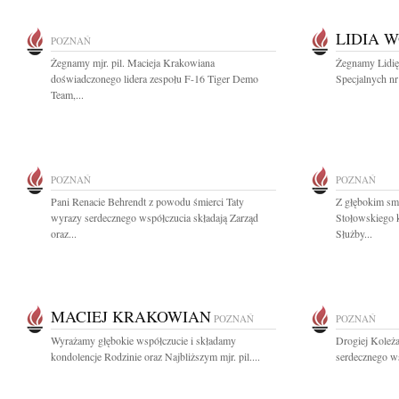
LIDIA W
POZNAŃ
Żegnamy mjr. pil. Macieja Krakowiana
Żegnamy Lidię
doświadczonego lidera zespołu F-16 Tiger Demo
Specjalnych nr
Team,...
POZNAŃ
POZNAŃ
Pani Renacie Behrendt z powodu śmierci Taty
Z głębokim sm
wyrazy serdecznego współczucia składają Zarząd
Stołowskiego 
oraz...
Służby...
MACIEJ KRAKOWIAN
POZNAŃ
POZNAŃ
Wyrażamy głębokie współczucie i składamy
Drogiej Koleża
kondolencje Rodzinie oraz Najbliższym mjr. pil....
serdecznego ws