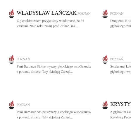
WŁADYSŁAW ŁAŃCZAK
POZNAŃ
POZNAŃ
Z głębokim żalem przyjęliśmy wiadomość, że 24
Drogiemu Kol
kwietnia 2026 roku zmarł prof. dr hab. inż....
głębokiego żal
POZNAŃ
POZNAŃ
Pani Barbarze Stolpe wyrazy głębokiego współczucia
Serdecznej kol
z powodu śmierci Taty składają Zarząd...
głębokiego wsp
KRYSTY
POZNAŃ
Pani Barbarze Stolpe wyrazy głębokiego współczucia
Z głębokim żal
z powodu śmierci Taty składają Zarząd...
Krystynę Pecol