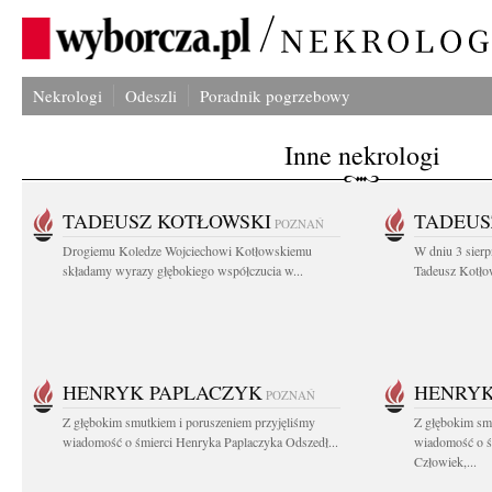
Nekrologi
Odeszli
Poradnik pogrzebowy
Inne nekrologi
TADEUSZ KOTŁOWSKI
TADEUS
POZNAŃ
Drogiemu Koledze Wojciechowi Kotłowskiemu
W dniu 3 sierp
składamy wyrazy głębokiego współczucia w...
Tadeusz Kotłow
HENRYK PAPLACZYK
HENRYK
POZNAŃ
Z głębokim smutkiem i poruszeniem przyjęliśmy
Z głębokim smu
wiadomość o śmierci Henryka Paplaczyka Odszedł...
wiadomość o ś
Człowiek,...