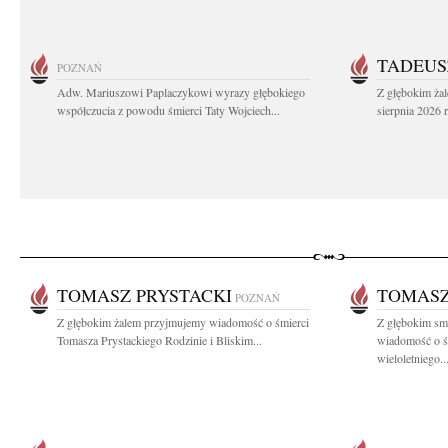
TADEUS
POZNAŃ
Adw. Mariuszowi Paplaczykowi wyrazy głębokiego
Z głębokim ża
współczucia z powodu śmierci Taty Wojciech...
sierpnia 2026 r
TOMASZ PRYSTACKI
TOMASZ
POZNAŃ
Z głębokim żalem przyjmujemy wiadomość o śmierci
Z głębokim smu
Tomasza Prystackiego Rodzinie i Bliskim...
wiadomość o ś
wieloletniego..