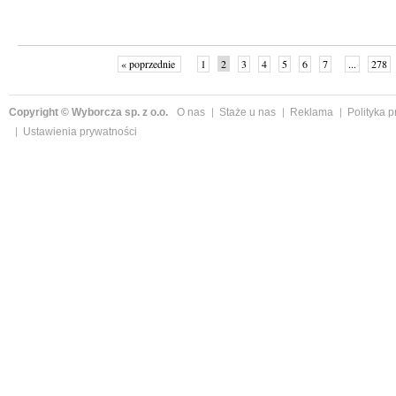
« poprzednie
1
2
3
4
5
6
7
...
278
Copyright © Wyborcza sp. z o.o.
O nas
Staże u nas
Reklama
Polityka 
Ustawienia prywatności