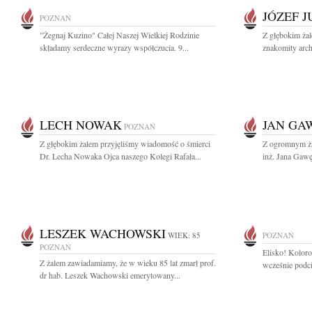
JÓZEF 
POZNAŃ
"Żegnaj Kuzino" Całej Naszej Wielkiej Rodzinie
Z głębokim ża
składamy serdeczne wyrazy współczucia. 9...
znakomity archi
LECH NOWAK
JAN GA
POZNAŃ
Z głębokim żalem przyjęliśmy wiadomość o śmierci
Z ogromnym ża
Dr. Lecha Nowaka Ojca naszego Kolegi Rafała...
inż. Jana Gawę
LESZEK WACHOWSKI
WIEK: 85
POZNAŃ
POZNAŃ
Elisko! Kolorow
Z żalem zawiadamiamy, że w wieku 85 lat zmarł prof.
wcześnie podci
dr hab. Leszek Wachowski emerytowany...