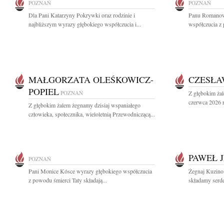
POZNAŃ
POZNAŃ
Dla Pani Katarzyny Pokrywki oraz rodzinie i
Panu Romanow
najbliższym wyrazy głębokiego współczucia i...
współczucia z 
MAŁGORZATA OLEŚKOWICZ-
CZESŁA
POPIEL
POZNAŃ
Z głębokim ża
czerwca 2026 r.
Z głębokim żalem żegnamy dzisiaj wspaniałego
człowieka, społecznika, wieloletnią Przewodniczącą...
PAWEŁ 
POZNAŃ
Pani Monice Kósce wyrazy głębokiego współczucia
Żegnaj Kuzino 
z powodu śmierci Taty składają...
składamy serde