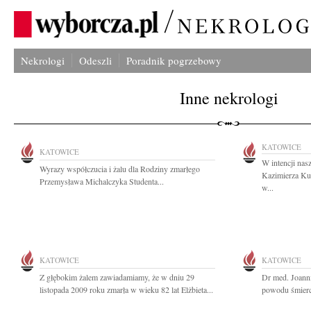
Nekrologi
Odeszli
Poradnik pogrzebowy
Inne nekrologi
KATOWICE
KATOWICE
W intencji nas
Wyrazy współczucia i żalu dla Rodziny zmarłego
Kazimierza Ku
Przemysława Michalczyka Studenta...
w...
KATOWICE
KATOWICE
Z głębokim żalem zawiadamiamy, że w dniu 29
Dr med. Joann
listopada 2009 roku zmarła w wieku 82 lat Elżbieta...
powodu śmierci