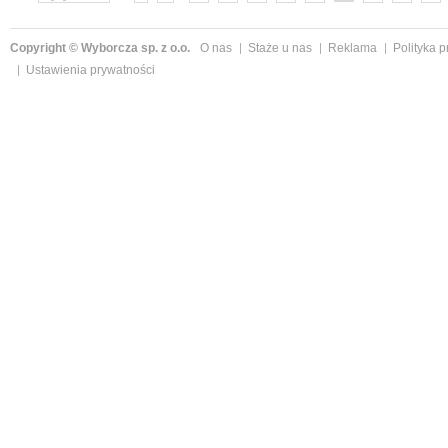
»
Copyright © Wyborcza sp. z o.o.
O nas
Staże u nas
Reklama
Polityka 
Ustawienia prywatności