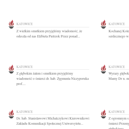
KATOWICE
KATOWICE
Z wielkim smutkiem przyjęliśmy wiadomość, że
Kochanej Kole
odeszła od nas Elżbieta Pietrzok Przez ponad...
serdecznego ws
KATOWICE
KATOWICE
Z głębokim żalem i smutkiem przyjęliśmy
Wyrazy głębok
wiadomość o śmierci dr. hab. Zygmunta Niczyporuka
Mamy Dr n. me
prof....
KATOWICE
KATOWICE
Dr. hab. Stanisławowi Michalczykowi Kierownikowi
Z ogromnym s
Zakładu Komunikacji Społecznej Uniwersytetu...
śmierci Przem
głębokiego...