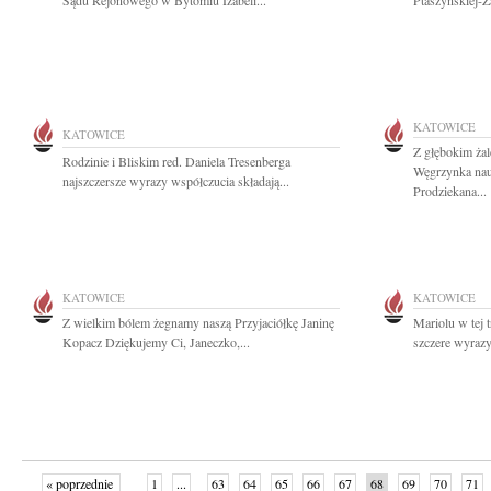
Sądu Rejonowego w Bytomiu Izabeli...
Ptaszyńskiej-Za
KATOWICE
KATOWICE
Z głębokim żal
Rodzinie i Bliskim red. Daniela Tresenberga
Węgrzynka nau
najszczersze wyrazy współczucia składają...
Prodziekana...
KATOWICE
KATOWICE
Z wielkim bólem żegnamy naszą Przyjaciółkę Janinę
Mariolu w tej 
Kopacz Dziękujemy Ci, Janeczko,...
szczere wyrazy
« poprzednie
1
...
63
64
65
66
67
68
69
70
71