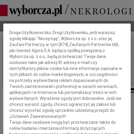
Dbamy o Twoją prywatność
Nekrologi
Odeszli
Poradnik pogrzebowy
Droga Użytkowniczko, Drogi Użytkowniku, jeśli wyrazisz
zgodę klikając "Akceptuję", Wyborcza sp. z o.o. oraz jej
Zaufani Partnerzy, w tym [
874
] Zaufanych Partnerów IAB,
Andrzej Konieczkowski
jak również Agora S.A. będąca spółką powiązaną z
IMIĘ I NAZWISKO:
Wyborcza sp. z o.o., będą przetwarzać Twoje dane
osobowe takie jak adresy IP, adresy e-mail czy
Rzeszów
REGION:
identyfikatory plików cookie lub inne informacje zapisane w
tych plikach do celów marketingowych, w szczególności
08.02.2010
DATA EMISJI:
na potrzeby wyświetlania reklam dopasowanych do
Twoich zainteresowań i preferencji w swoich serwisach,
aplikacjach i w Internecie lub personalizacji treści w nich
wyświetlanych. Wyrażenie zgody jest dobrowolne. Jeśli nie
Z głębokim smutkiem i żalem
chcesz wyrazić zgody, chcesz ograniczyć jej zakres lub
chcesz wycofać zgodę uprzednio udzieloną przejdź do
przyjęliśmy wiadomość o śmierci
„Ustawień Zaawansowanych”.
Twoje dane osobowe mogą być przetwarzane także do
celów badania i mierzenia informacji dotyczących
Pana