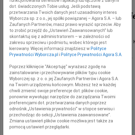
funkcjonowania serwisów i aplikacji lub łączone z danymi
dot. świadczonych Tobie usług. Jeśli podstawą
przetwarzania Twoich danych jest uzasadniony interes
Andrzeja Konieczkowski
Wyborcza sp. z o.o., jej spółki powiązanej – Agora S.A. – lub
Zaufanych Partnerów, masz prawo wyrazić sprzeciw. Aby
to zrobić przejdź do „Ustawień Zaawansowanych” lub
byłego wieloletniego Dyrektora
skontaktuj się z administratorem – w zależności od
Wojewódzkiego Inspektoratu Weterynarii z siedzibą w K
zakresu sprzeciwu i podmiotu, wobec którego jest
kierowany. Więcej informacji znajdziesz w
Polityce
Prywatności Wyborcza.pl
i
Polityce Prywatności Agora S.A.
Odszedł od nas ceniony i wspaniały Człowiek.
Poprzez kliknięcie "Akceptuję" wyrażasz zgodę na
Pogrążonej w żałobie
zainstalowanie i przechowywanie plików typu cookie
Wyborczej sp. z o. o. jej Zaufanych Partnerów i Agora S.A.
na Twoim urządzeniu końcowym. Możesz też w każdej
Rodzinie i Bliskim
chwili zmienić swoje preferencje dot. plików cookie,
ponownie wywołując narzędzie do zarządzania Twoimi
preferencjami dot. przetwarzania danych poprzez
odnośnik „Ustawienia prywatności” w stopce serwisu i
składam wyrazy szczerego współczucia
przechodząc do sekcji „Ustawienia zaawansowane”.
Zmiana ustawień plików cookie możliwa jest także za
pomocą ustawień przeglądarki.
Wojewoda Podkarpacki