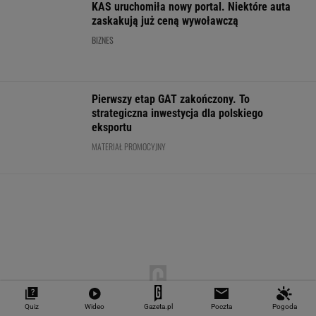
WALUTY I GIEŁDA
EUR
USD
CHF
GBP
WIG
4,2981
3,7286
4,6016
5,0105
152 132,01
-0,1%
-0,14%
0,13%
-0,25%
-0,01%
SPRAWDŹ NOTOWANIA
Notowania dostarcza VIA24ONLINE
MATERIAŁY PROMOCYJNE
PRZEWAGA DZIĘKI TECHNICE
Quiz
Wideo
Gazeta.pl
Poczta
Pogoda