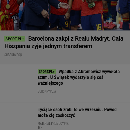
Nie ma wątpliwości, że to nowy król
segmentu. I jeszcze ta oferta - WOW! X3 z
Bawarii robi szał na drogach
MATERIAŁ PROMOCYJNY
Cały świat widział, jak Switolina potraktowała
rywalkę po meczu
TENIS
Oto następna rywalka Igi Świątek w Toronto!
To będzie hit
TENIS
Pucharowa wygrana Chicago. 64 minuty
Lewandowskiego