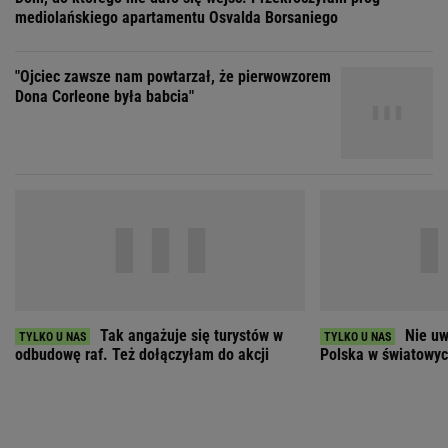
Tak angażuje się turystów w
Nie uw
odbudowę raf. Też dołączyłam do akcji
Polska w światowych
ZOBACZ WSZYSTKIE
Wybierz miasto
PEŁNA POGODA
Załaduj ponownie
Jakość powietrza:
-
Ciśnienie:
Opady:
Zachmurzenie: