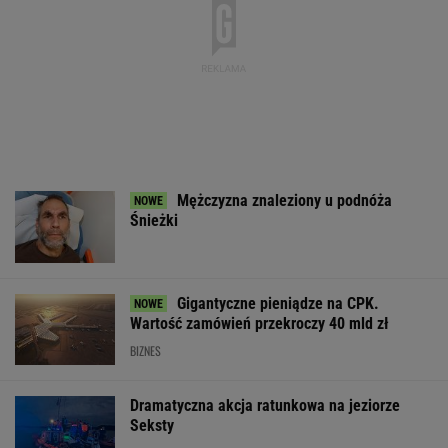
Amazon". Płonie
Tajlandii. Co najmniej
negocjacje ws.
centrum logistyczne
osiem osób nie żyje
Ukrainie
Wildberries w
Jekaterynburgu
WSPÓŁPRACA PŁATNA Z WYBORCZA.PL
ZROZUM, POZNAJ, ODKRYWAJ
SEKCJA Z SUBSKRYPCJĄ
Daniel Olbrychski ocenzurowany przez
Ministerstwo Kultury? "Zostałem opluty"
Ich romans śledził cały świat. 30 lat później
uwagę kradną ich dzieci
Najwięcej o Polakach mówią nekrologi