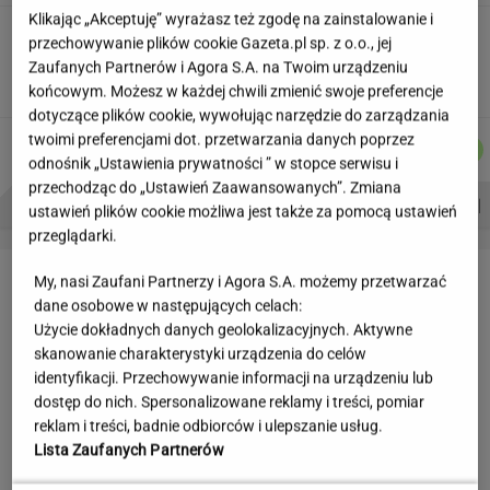
Klikając „Akceptuję” wyrażasz też zgodę na zainstalowanie i
Wakacyjne aktywności a kurzajki. O czym
przechowywanie plików cookie Gazeta.pl sp. z o.o., jej
warto pamiętać, by uniknąć problemu?
Zaufanych Partnerów i Agora S.A. na Twoim urządzeniu
MATERIAŁ PROMOCYJNY
końcowym. Możesz w każdej chwili zmienić swoje preferencje
dotyczące plików cookie, wywołując narzędzie do zarządzania
twoimi preferencjami dot. przetwarzania danych poprzez
MICHAŁ
MARCIN
DANIEL
JAKUB
Autorzy:
TRELA
KOZŁOWSKI
MAIKOWSKI
BALCERSKI
odnośnik „Ustawienia prywatności ” w stopce serwisu i
przechodząc do „Ustawień Zaawansowanych”. Zmiana
PROBLEMY POLSKICH SIATKARZY
ZNAK Z '30'
WISŁAWA SZYMBORSKA
ustawień plików cookie możliwa jest także za pomocą ustawień
przeglądarki.
LETNIE OKAZJE
My, nasi Zaufani Partnerzy i Agora S.A. możemy przetwarzać
dane osobowe w następujących celach:
Użycie dokładnych danych geolokalizacyjnych. Aktywne
skanowanie charakterystyki urządzenia do celów
identyfikacji. Przechowywanie informacji na urządzeniu lub
dostęp do nich. Spersonalizowane reklamy i treści, pomiar
reklam i treści, badnie odbiorców i ulepszanie usług.
Lista Zaufanych Partnerów