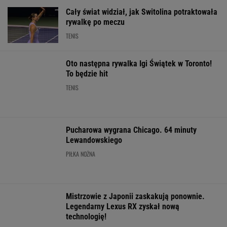
Szkoda, że Roig tego
85. minucie. Nagle
3. kolejki Ekstr
nie widział
padły dwa gole
Legia czeka na 
lat
SUBSKRYPCJA
SUBSKRYPCJA
WIĘCEJ NIŻ WYNIK. SUBSKRYBUJ
POLITYKA
Nowy sondaż
Horała
Cezary
Sensacyjne
partyjny. PiS z
uderza w
Tomczyk: Ile
wyniki sondażu
najniższym
pomysł PiS ws.
kosztował
w Ukrainie.
wynikiem od lat
Ukraińców. "To
wiec partyjny