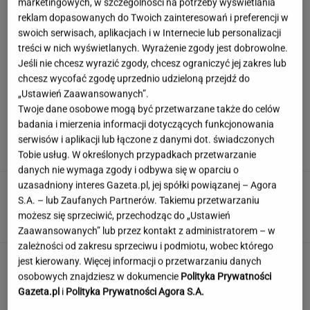
marketingowych, w szczególności na potrzeby wyświetlania
reklam dopasowanych do Twoich zainteresowań i preferencji w
swoich serwisach, aplikacjach i w Internecie lub personalizacji
Syn Stanisława Soyki o ostatnich chwilach
treści w nich wyświetlanych. Wyrażenie zgody jest dobrowolne.
ojca. "Nie było z nim nikogo"
Jeśli nie chcesz wyrazić zgody, chcesz ograniczyć jej zakres lub
chcesz wycofać zgodę uprzednio udzieloną przejdź do
„Ustawień Zaawansowanych”.
Twoje dane osobowe mogą być przetwarzane także do celów
Deportacja Ukraińców w wieku poborowym.
badania i mierzenia informacji dotyczących funkcjonowania
Horała uderza w pomysł PiS
serwisów i aplikacji lub łączone z danymi dot. świadczonych
Tobie usług. W określonych przypadkach przetwarzanie
danych nie wymaga zgody i odbywa się w oparciu o
uzasadniony interes Gazeta.pl, jej spółki powiązanej – Agora
Quiz - o tych zawodach nawet nie słyszałeś.
S.A. – lub Zaufanych Partnerów. Takiemu przetwarzaniu
Wiesz, kim był retman?
możesz się sprzeciwić, przechodząc do „Ustawień
Zaawansowanych” lub przez kontakt z administratorem – w
zależności od zakresu sprzeciwu i podmiotu, wobec którego
Nie czekaj, aż będzie za późno. To może
jest kierowany. Więcej informacji o przetwarzaniu danych
oznaczać, że szkoła przestała służyć dziecku
osobowych znajdziesz w dokumencie
Polityka Prywatności
Gazeta.pl
i
Polityka Prywatności Agora S.A.
MATERIAŁ PROMOCYJNY