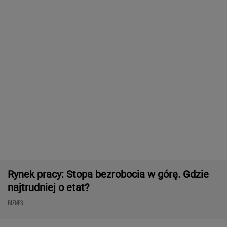
Najlepszy smartwatch? Ta marka pozostawia
konkurencję w tyle! Technologie? Na medal!
REKLAMA CENEO
Rekord w Orlenie i nagła reakcja byłego
prezesa. Poszło o kierowców
BIZNES
Fala zarzutów wobec
Pięć lat pracy więcej i
"Pionowe miast
Orlenu. Fąfara nie
emerytura wyższa o 80
będzie mieć 14
wytrzymał i
proc. ZUS podał
metrów. Jego w
odpowiedział
wyliczenia
robi wrażenie