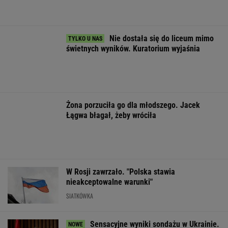
OFERTY AVANTI24
Pustki w kurorcie nad
My podajemy dwa
Włóż liść lauro
morzem. "Z roku na
nazwiska, ty
lodówki na godz
rok turystów jest coraz
dopasowujesz trzecie.
Efekt może cię
mniej"
Co łączy te osoby?
zaskoczyć
ŻYĆ LEPIEJ