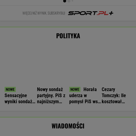
Nowa era w Pepco. Sieć uruchomiła
specjalną platformę zakupową
BIZNES
Nie będzie nowej umowy TVP z Kościołem.
Obowiązuje ta podpisana przez Kurskiego
MARCIN KOZŁOWSKI
Brutalny atak przed Złotymi Tarasami.
Policjanci szukają napastnika