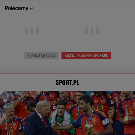
Wpadka z Abramowicz wywołała
szum. U Świątek wydarzyło się coś
ważniejszego
SUBSKRYPCJA
Tysiące osób zrobi to we wrześniu. Powód
może cię zaskoczyć
MATERIAŁ PROMOCYJNY,
18+