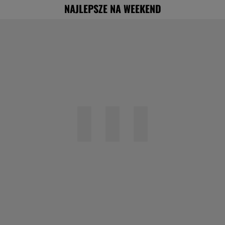
NAJLEPSZE NA WEEKEND
"Nigdy na sto procent nie dowiem się,
dlaczego Zosia zachorowała"
Specjalista ostrzega przed
pocketingiem. Skutki mogą być dotkliwe