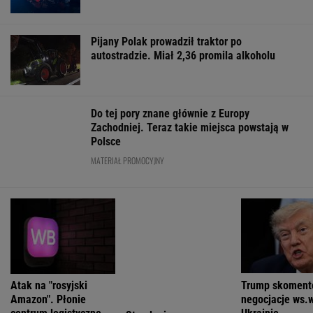
Anne Applebaum: Jak skrajna prawica
zniekształca obraz Ceuty
FINANSE I TECHNOLOGIA