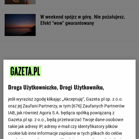
W weekend spójrz w górę. Nie pożałujesz.
Efekt "wow" gwarantowany
Droga Użytkowniczko, Drogi Użytkowniku,
jeśli wyrazisz zgodę klikając „Akceptuję”, Gazeta.pl sp. z o.o.
oraz jej Zaufani Partnerzy, w tym [
676
] Zaufanych Partnerów
IAB, jak również Agora S.A. będąca spółką powiązaną z
Gazeta.pl sp. z o.o., będą przetwarzać Twoje dane osobowe
takie jak adresy IP, adresy e-mail czy identyfikatory plików
cookie lub inne informacje zapisane w tych plikach do celów