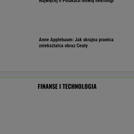
ZUS dopłaca Ukraińcom do emerytur.
Konfederacja grzmi, ale zapomina o ważnej
rzeczy
Masowo tracą pracę przez AI?
To tylko forma "moralnego bufora"
SUBSKRYPCJA