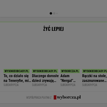
SPORT.PL
Barcelona zakpi z Realu Madryt. Cała
Hiszpania żyje jednym transferem
SUBSKRYPCJA