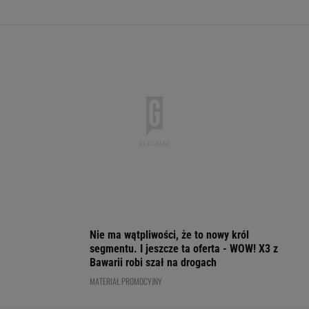
PIŁKA NOŻNA
Mistrzowie z Japonii zaskakują ponownie.
Legendarny Lexus RX zyskał nową
technologię!
MATERIAŁ PROMOCYJNY
Brat Grbicia radzi mu nie wracać do Serbii. "To
przerażające"
SIATKÓWKA
Trzy minuty
Było 4:1, gdy Kamiński
i wstrząs u Igi Świątek.
wszedł na boisko w
Wytypowaliśmy 