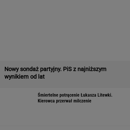
Pytamy o 15 osób, których wstyd nie znać.
Wiesz, z czego słyną?