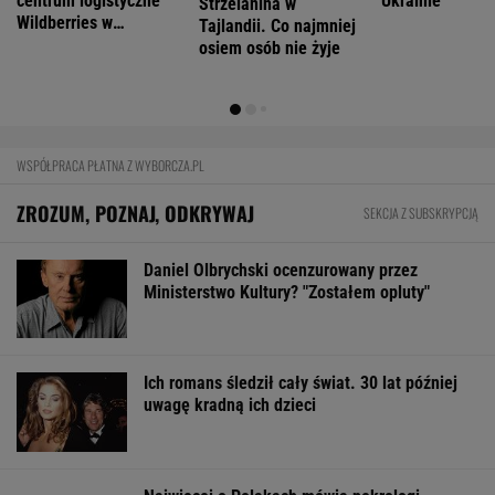
Rynek pracy: Stopa bezrobocia w górę. Gdzie
najtrudniej o etat?
BIZNES
KAS uruchomiła nowy portal. Niektóre auta
zaskakują już ceną wywoławczą
BIZNES
Pierwszy etap GAT zakończony. To
strategiczna inwestycja dla polskiego
eksportu
MATERIAŁ PROMOCYJNY