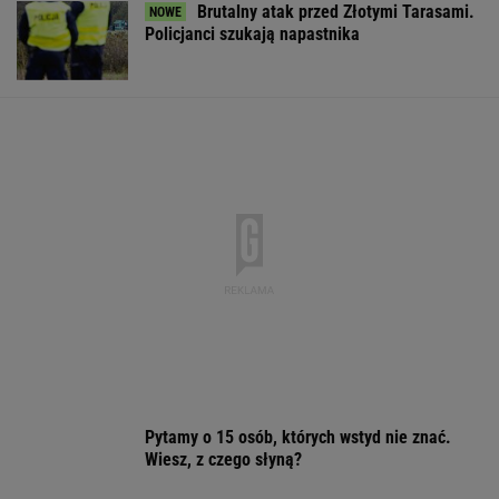
Nie dostała się do liceum mimo
świetnych wyników. Kuratorium wyjaśnia
Żona porzuciła go dla młodszego. Jacek
Łągwa błagał, żeby wróciła
W Rosji zawrzało. "Polska stawia
nieakceptowalne warunki"
SIATKÓWKA
Sensacyjne wyniki sondażu w Ukrainie.
Wyraźny faworyt wyborów
Sandały Keen to synonim wakacyjnego
komfortu - teraz tańsze o niemal 100 zł