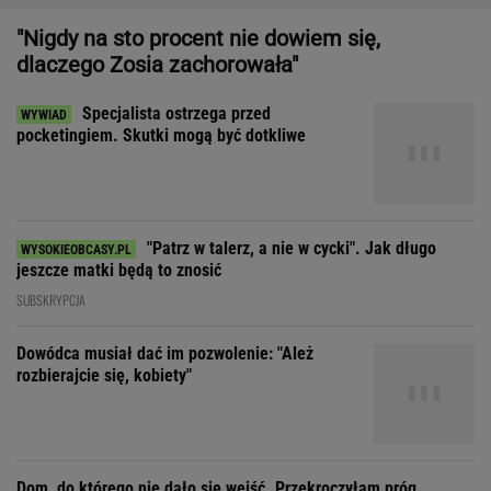
"Patrz w talerz, a nie w cycki". Jak długo
jeszcze matki będą to znosić
SUBSKRYPCJA
Dowódca musiał dać im pozwolenie: "Ależ
rozbierajcie się, kobiety"
Dom, do którego nie dało się wejść. Przekroczyłam próg
mediolańskiego apartamentu Osvalda Borsaniego
"Ojciec zawsze nam powtarzał, że pierwowzorem
Dona Corleone była babcia"