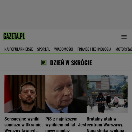
NAJPOPULARNIEJSZE
SPORT.PL
WIADOMOŚCI
FINANSE I TECHNOLOGIA
MOTORYZA
DZIEŃ W SKRÓCIE
Sensacyjne wyniki
PiS z najniższym
Brutalny atak w
sondażu w Ukrainie.
wynikiem od lat. Jest
centrum Warszawy.
Wyraźny faworyt
nowy sondaż
Napastnika szukają