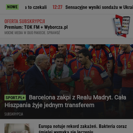
a to czekali
Sensacyjne wyniki sondażu w Ukrainie. Wyraźn
NOWE
OFERTA SUBSKRYPCJI
Premium: TOK FM + Wyborcza.pl
MOCNE MEDIA W DUO PAKIECIE. SPRAWDŹ
Barcelona zakpi z Realu Madryt. Cała
Hiszpania żyje jednym transferem
SUBSKRYPCJA
Europa notuje rekord zakażeń. Bakteria coraz
śmielej wymyka się leczeniu