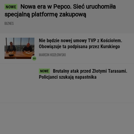
Dramatyczna akcja ratunkowa na jeziorze
Seksty
Pijany Polak prowadził traktor po
autostradzie. Miał 2,36 promila alkoholu
Do tej pory znane głównie z Europy
Zachodniej. Teraz takie miejsca powstają w
Polsce
MATERIAŁ PROMOCYJNY
Atak na "rosyjski
Strzelanina w
Trump skoment