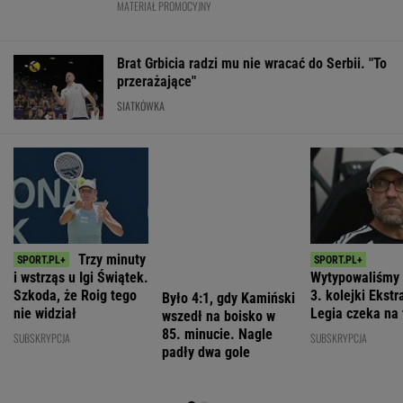
Wyraźny faworyt
straszny
Nawrockiego?
wyborów
paradoks"
WIADOMOŚCI