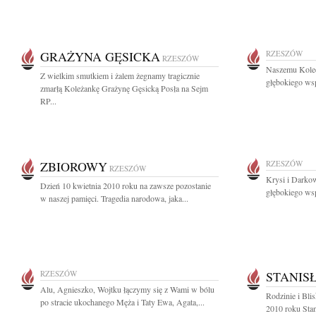
GRAŻYNA GĘSICKA
RZESZÓW
RZESZÓW
Naszemu Kole
Z wielkim smutkiem i żalem żegnamy tragicznie
głębokiego wsp
zmarłą Koleżankę Grażynę Gęsicką Posła na Sejm
RP...
ZBIOROWY
RZESZÓW
RZESZÓW
Krysi i Darko
Dzień 10 kwietnia 2010 roku na zawsze pozostanie
głębokiego wsp
w naszej pamięci. Tragedia narodowa, jaka...
RZESZÓW
STANIS
Alu, Agnieszko, Wojtku łączymy się z Wami w bólu
Rodzinie i Bli
po stracie ukochanego Męża i Taty Ewa, Agata,...
2010 roku Stan