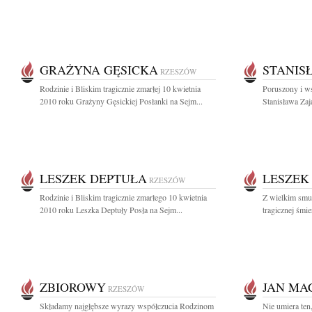
GRAŻYNA GĘSICKA
STANIS
RZESZÓW
Rodzinie i Bliskim tragicznie zmarłej 10 kwietnia
Poruszony i ws
2010 roku Grażyny Gęsickiej Posłanki na Sejm...
Stanisława Zaj
LESZEK DEPTUŁA
LESZEK
RZESZÓW
Rodzinie i Bliskim tragicznie zmarłego 10 kwietnia
Z wielkim smu
2010 roku Leszka Deptuły Posła na Sejm...
tragicznej śmi
ZBIOROWY
JAN MA
RZESZÓW
Składamy najgłębsze wyrazy współczucia Rodzinom
Nie umiera ten