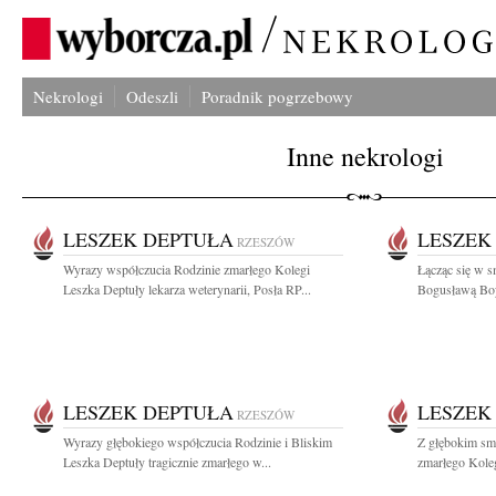
Nekrologi
Odeszli
Poradnik pogrzebowy
Inne nekrologi
LESZEK DEPTUŁA
LESZEK
RZESZÓW
Wyrazy współczucia Rodzinie zmarłego Kolegi
Łącząc się w 
Leszka Deptuły lekarza weterynarii, Posła RP...
Bogusławą Boy
LESZEK DEPTUŁA
LESZEK
RZESZÓW
Wyrazy głębokiego współczucia Rodzinie i Bliskim
Z głębokim smu
Leszka Deptuły tragicznie zmarłego w...
zmarłego Koleg