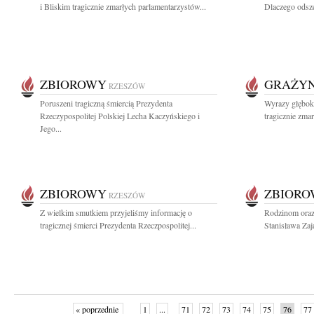
i Bliskim tragicznie zmarłych parlamentarzystów...
Dlaczego odsz
ZBIOROWY
GRAŻYN
RZESZÓW
Poruszeni tragiczną śmiercią Prezydenta
Wyrazy głębok
Rzeczypospolitej Polskiej Lecha Kaczyńskiego i
tragicznie zmar
Jego...
ZBIOROWY
ZBIOR
RZESZÓW
Z wielkim smutkiem przyjeliśmy informację o
Rodzinom oraz
tragicznej śmierci Prezydenta Rzeczpospolitej...
Stanisława Zaj
« poprzednie
1
...
71
72
73
74
75
76
77