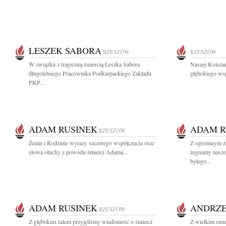
LESZEK SABORA
RZESZÓW
RZESZÓW
W związku z tragiczną śmiercią Leszka Sabora
Naszej Koleża
długoletniego Pracownika Podkarpackiego Zakładu
głębokiego wsp
PKP...
ADAM RUSINEK
ADAM R
RZESZÓW
Żonie i Rodzinie wyrazy szczerego współczucia oraz
Z ogromnym żal
słowa otuchy z powodu śmierci Adama...
żegnamy nasze
byłego...
ADAM RUSINEK
ANDRZE
RZESZÓW
Z głębokim żalem przyjęliśmy wiadomość o śmierci
Z wielkim smu