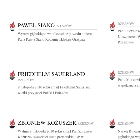
PAWEŁ SIANO
RZESZÓW
RZESZÓW
Pani Lucynie 
Wyrazy głębokiego współczucia z powodu śmierci
Ubezpieczeń W
Pana Pawła Siano Rodzinie składają Grażyna...
Rzeszowie...
FRIEDHELM SAUERLAND
RZESZÓW
Panu Markowi
RZESZÓW
współczucia z 
9 listopada 2010 roku zmarł Friedhelm Sauerland
wielki przyjaciel Polski i Polaków....
ZBIGNIEW KOŻUSZEK
RZESZÓW
RZESZÓW
W dniu 9 listopada 2010 roku zmarł Pan Zbigniew
Naszej Koleża
Kożuszek właściciel stacji partnerskiej BP w...
głębokiego wsp