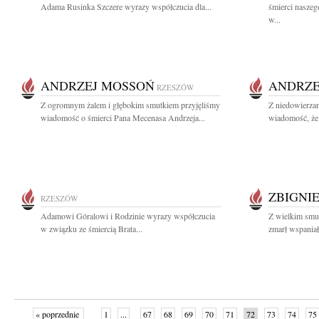
Adama Rusinka Szczere wyrazy współczucia dla...
śmierci nasze
w...
ANDRZEJ MOSSOŃ
ANDRZE
RZESZÓW
Z ogromnym żalem i głębokim smutkiem przyjęliśmy
Z niedowierzan
wiadomość o śmierci Pana Mecenasa Andrzeja...
wiadomość, że 
ZBIGNI
RZESZÓW
Adamowi Góralowi i Rodzinie wyrazy współczucia
Z wielkim smu
w związku ze śmiercią Brata...
zmarł wspaniał
« poprzednie
1
...
67
68
69
70
71
72
73
74
75