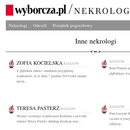
Nekrologi
Odeszli
Poradnik pogrzebowy
Inne nekrologi
ZOFIA KOCIELSKA
RZESZÓW
RZESZÓW
Reni Prietzel j
Z głębokim żalem i smutkiem przyjęliśmy
głębokiego wsp
wiadomość, że w dniu 7 grudnia 2010 roku zmarła
nasza...
TERESA PASTERZ
RZESZÓW
RZESZÓW
Pani Lucynie 
Wyrazy szczerego współczucia Rodzinie z powodu
szczere wyrazy
śmierci Teresy Pasterz składają dyrekcja oraz...
odejścia...