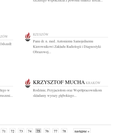
szczerego współczucia z powodu śmierci Teścia...
RZESZÓW
SZÓW
Panu dr. n. med. Antoniemu Samojednemu
 Odszedł
Kierownikowi Zakładu Radiologii i Diagnostyki
Obrazowej...
KRZYSZTOF MUCHA
KRAKÓW
rłego w
Rodzinie, Przyjaciołom oraz Współpracownikom
uszeni...
składamy wyrazy głębokiego...
71
72
73
74
75
76
77
78
następne »