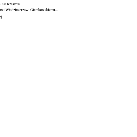
.2026
Rzeszów
owi Włodzimierzowi Glamkowskiemu...
ej