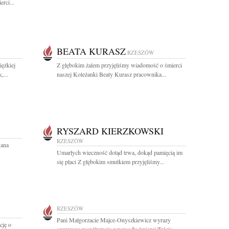
rci...
BEATA KURASZ
RZESZÓW
iężkiej
Z głębokim żalem przyjęliśmy wiadomość o śmierci
,...
naszej Koleżanki Beaty Kurasz pracownika...
RYSZARD KIERZKOWSKI
RZESZÓW
Jana
Umarłych wieczność dotąd trwa, dokąd pamięcią im
się płaci Z głębokim smutkiem przyjęliśmy...
RZESZÓW
Pani Małgorzacie Majce-Onyszkiewicz wyrazy
cję o