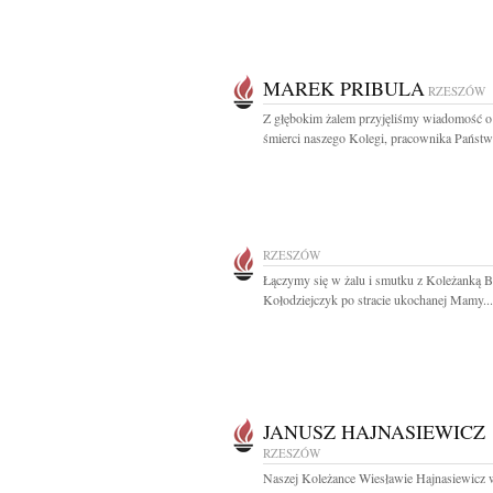
MAREK PRIBULA
RZESZÓW
Z głębokim żalem przyjęliśmy wiadomość o 
śmierci naszego Kolegi, pracownika Państw
RZESZÓW
Łączymy się w żalu i smutku z Koleżanką 
Kołodziejczyk po stracie ukochanej Mamy...
JANUSZ HAJNASIEWICZ
RZESZÓW
Naszej Koleżance Wiesławie Hajnasiewicz 