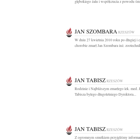
głębokiego żalu i współczucia z powodu śmie
JAN SZOMBARA
RZESZÓW
W dniu 27 kwietnia 2010 roku po długiej i c
chorobie zmarł Jan Szombara inż. zootechnik
JAN TABISZ
RZESZÓW
Rodzinie i Najbliższym zmarłego lek. med. 
Tabisza byłego długoletniego Dyrektora...
JAN TABISZ
RZESZÓW
Z ogromnym smutkiem przyjęliśmy informa