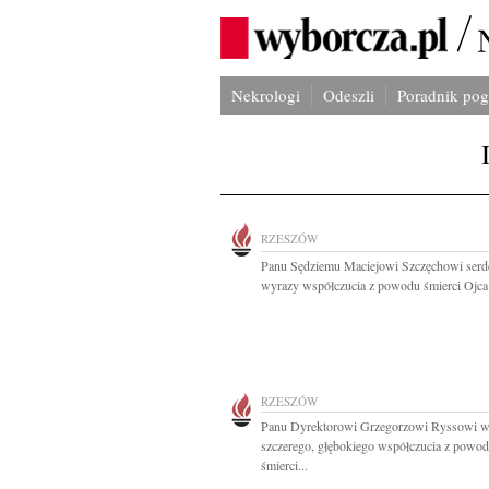
Nekrologi
Odeszli
Poradnik po
RZESZÓW
Panu Sędziemu Maciejowi Szczęchowi serd
wyrazy współczucia z powodu śmierci Ojca.
RZESZÓW
Panu Dyrektorowi Grzegorzowi Ryssowi w
szczerego, głębokiego współczucia z powo
śmierci...