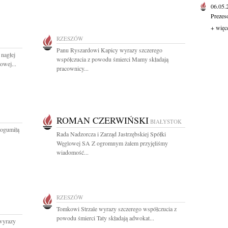
06.05
Prezes
+ więc
RZESZÓW
Panu Ryszardowi Kapicy wyrazy szczerego
nagłej
współczucia z powodu śmierci Mamy składają
owej...
pracownicy...
ROMAN CZERWIŃSKI
BIAŁYSTOK
Bogumiłą
Rada Nadzorcza i Zarząd Jastrzębskiej Spółki
Węglowej SA Z ogromnym żalem przyjęliśmy
wiadomość...
RZESZÓW
Tomkowi Strzale wyrazy szczerego współczucia z
powodu śmierci Taty składają adwokat...
wyrazy