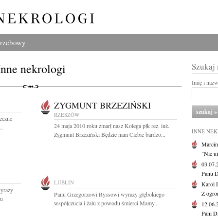
grzebowy
Inne nekrologi
Szukaj
Imię i naz
ZYGMUNT BRZEZIŃSKI
RZESZÓW
eczne
24 maja 2010 roku zmarł nasz Kolega płk rez. inż.
..
INNE NE
Zygmunt Brzeziński Będzie nam Ciebie bardzo...
Marcin
"Nie u
03.07
Panu D
LUBLIN
Karol 
yrazy
Z ogro
Panu Grzegorzowi Ryssowi wyrazy głębokiego
du
współczucia i żalu z powodu śmierci Mamy...
12.06
Pani D