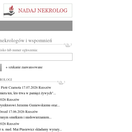
 nekrologów i wspomnień
wisko lub numer ogłoszenia:
+ szukanie zaawansowane
KROLOGI
 Piotr Czarnota
17.07.2026
Rzeszów
miera ten, kto trwa w pamięci żywych"...
.2026
Rzeszów
yrektorowi Jerzemu Guniewskiemu oraz...
Drozd
17.06.2026
Rzeszów
mnym smutkiem i niedowierzaniem...
.2026
Rzeszów
r n. med. Mai Ptasiewicz składamy wyrazy...