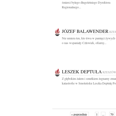
śmierci byłego długoletniego Dyrektora
Regionalnego...
JÓZEF BALAWENDER
RZE
Nie umiera ten, kto trwa w pamięci żywych
o nas wspaniały Człowiek, ofiarny...
LESZEK DEPTUŁA
RZESZÓW
Z głębokim żalem i smutkiem żegnamy zma
katastrofie w Smoleńsku Leszka Deptułę Por
« poprzednie
1
...
70