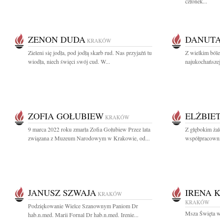
członek...
ZENON DUDA
DANUTA
KRAKÓW
Zieleni się jodła, pod jodłą skarb rud. Nas przyjaźń tu
Z wielkim ból
wiodła, niech święci swój cud. W...
najukochańsze
ZOFIA GOŁUBIEW
ELŻBIE
KRAKÓW
9 marca 2022 roku zmarła Zofia Gołubiew Przez lata
Z głębokim ża
związana z Muzeum Narodowym w Krakowie, od...
współpracownik
JANUSZ SZWAJA
IRENA 
KRAKÓW
KRAKÓW
Podziękowanie Wielce Szanownym Paniom Dr
Msza Święta w 
hab.n.med. Marii Fornal Dr hab.n.med. Irenie...