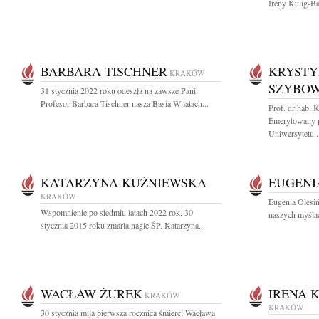
Ireny Kulig-Ba
BARBARA TISCHNER
KRYSTY
KRAKÓW
SZYBO
31 stycznia 2022 roku odeszła na zawsze Pani
Profesor Barbara Tischner nasza Basia W latach...
Prof. dr hab.
Emerytowany p
Uniwersytetu..
KATARZYNA KUŹNIEWSKA
EUGENI
KRAKÓW
Eugenia Olesiń
Wspomnienie po siedmiu latach 2022 rok, 30
naszych myślac
stycznia 2015 roku zmarła nagle ŚP. Katarzyna...
WACŁAW ŻUREK
IRENA 
KRAKÓW
KRAKÓW
30 stycznia mija pierwsza rocznica śmierci Wacława