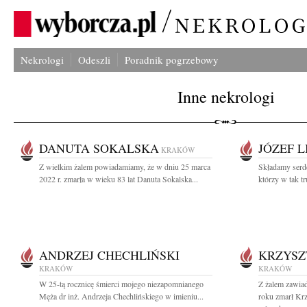
Nekrologi
Odeszli
Poradnik pogrzebowy
Inne nekrologi
DANUTA SOKALSKA
JÓZEF L
KRAKÓW
Z wielkim żalem powiadamiamy, że w dniu 25 marca
Składamy serd
2022 r. zmarła w wieku 83 lat Danuta Sokalska...
którzy w tak tr
ANDRZEJ CHECHLIŃSKI
KRZYSZ
KRAKÓW
KRAKÓW
W 25-tą rocznicę śmierci mojego niezapomnianego
Z żalem zawia
Męża dr inż. Andrzeja Chechlińskiego w imieniu...
roku zmarł Krz