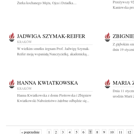
Przeżywszy 92 
Żurka kochanego Męża, Ojca i Dziadka....
Kaniewska prof
JADWIGA SZYMAK-REIFER
ZBIGNI
KRAKÓW
Z głębokim sm
W wielkim smutku żegnam Prof. Jadwigę Szymak-
dniu 19 styczn
Reifer moją wspaniałą Nauczycielkę, akademicką...
HANNA KWIATKOWSKA
MARIA 
KRAKÓW
Dnia 11 styczn
Hanna Kwiatkowska z domu Piotrowska i Zbigniew
urodzin Marii 
Kwiatkowski Nabożeństwo żałobne odbędzie się...
« poprzednie
1
2
3
4
5
6
7
8
9
10
11
12