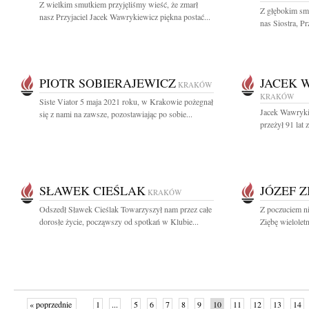
Z wielkim smutkiem przyjęliśmy wieść, że zmarł
Z głębokim sm
nasz Przyjaciel Jacek Wawrykiewicz piękna postać...
nas Siostra, Pr
PIOTR SOBIERAJEWICZ
JACEK 
KRAKÓW
KRAKÓW
Siste Viator 5 maja 2021 roku, w Krakowie pożegnał
Jacek Wawryki
się z nami na zawsze, pozostawiając po sobie...
przeżył 91 lat
SŁAWEK CIEŚLAK
JÓZEF Z
KRAKÓW
Odszedł Sławek Cieślak Towarzyszył nam przez całe
Z poczuciem n
dorosłe życie, począwszy od spotkań w Klubie...
Ziębę wielolet
« poprzednie
1
...
5
6
7
8
9
10
11
12
13
14