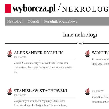
Nekrologi
Odeszli
Poradnik pogrzebowy
Inne nekrologi
ALEKSANDER RYCHLIK
WOJCIE
KRAKÓW
Z żalem przyję
Zmarł Aleksander Rychlik wieloletni instruktor
lipca 2021 rok
harcerstwa. Pogrążeni w smutku synowie, synowa
i...
STANISŁAW STACHOWSKI
KRAKÓW
KRAKÓW
Z wielkim żal
Z ogromnym smutkiem żegnamy Stanisława
kostiumolożkę
Stachowskiego kochający brat Henryk z żoną,