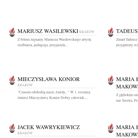
MARIUSZ WASILEWSKI
TADEUS
KRAKÓW
Z bólem żegnamy Mariusza Wasilewskiego artystę
Zmarł Tadeusz
rzeźbiarza, pedagoga, przyjaciela...
przyjęliśmy wi
MIECZYSŁAWA KONIOR
MARIA 
KRAKÓW
MAKOW
"Czasem odchodzą nasze Anioły..." W 1. rocznicę
Z głębokim sm
śmierci Mieczysławy Konior Dobry człowiek....
nas Siostra, Pr
JACEK WAWRYKIEWICZ
MARIA 
KRAKÓW
MAKOW