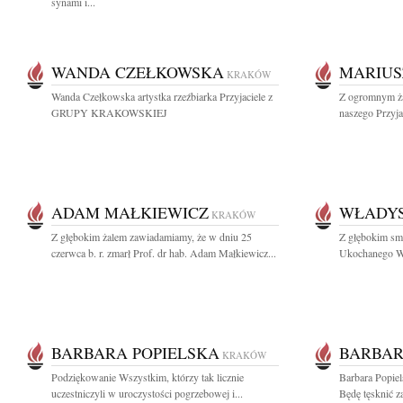
synami i...
WANDA CZEŁKOWSKA
MARIUS
KRAKÓW
Wanda Czełkowska artystka rzeźbiarka Przyjaciele z
Z ogromnym ż
GRUPY KRAKOWSKIEJ
naszego Przyjac
ADAM MAŁKIEWICZ
WŁADY
KRAKÓW
Z głębokim żalem zawiadamiamy, że w dniu 25
Z głębokim sm
czerwca b. r. zmarł Prof. dr hab. Adam Małkiewicz...
Ukochanego Wu
BARBARA POPIELSKA
BARBAR
KRAKÓW
Podziękowanie Wszystkim, którzy tak licznie
Barbara Popiel
uczestniczyli w uroczystości pogrzebowej i...
Będę tęsknić z