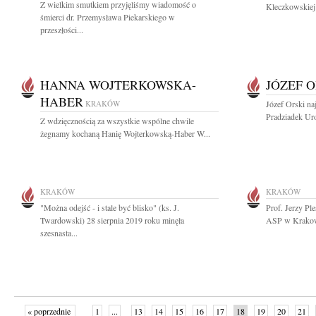
Z wielkim smutkiem przyjęliśmy wiadomość o
Kleczkowskiej 
śmierci dr. Przemysława Piekarskiego w
przeszłości...
HANNA WOJTERKOWSKA-
JÓZEF O
HABER
KRAKÓW
Józef Orski na
Pradziadek Ur
Z wdzięcznością za wszystkie wspólne chwile
żegnamy kochaną Hanię Wojterkowską-Haber W...
KRAKÓW
KRAKÓW
"Można odejść - i stale być blisko" (ks. J.
Prof. Jerzy Ple
Twardowski) 28 sierpnia 2019 roku minęła
ASP w Krakowie
szesnasta...
« poprzednie
1
...
13
14
15
16
17
18
19
20
21