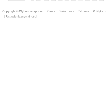
»
Copyright © Wyborcza sp. z o.o.
O nas
Staże u nas
Reklama
Polityka 
Ustawienia prywatności