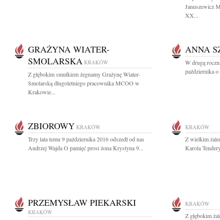
Januszewicz Ms
XX...
GRAŻYNA WIATER-
ANNA S
SMOLARSKA
KRAKÓW
W drugą roczn
października o
Z głębokim smutkiem żegnamy Grażynę Wiater-
Smolarską długoletniego pracownika MCOO w
Krakowie...
ZBIOROWY
KRAKÓW
KRAKÓW
Trzy lata temu 9 października 2016 odszedł od nas
Z wielkim żal
Andrzej Wajda O pamięć prosi żona Krystyna 9...
Karola Tendery
PRZEMYSŁAW PIEKARSKI
KRAKÓW
KRAKÓW
Z głębokim żal