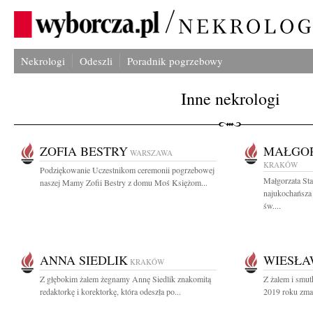
Nekrologi
Odeszli
Poradnik pogrzebowy
Inne nekrologi
ZOFIA BESTRY
MAŁGOR
WARSZAWA
KRAKÓW
Podziękowanie Uczestnikom ceremonii pogrzebowej
Małgorzata St
naszej Mamy Zofii Bestry z domu Moś Księżom...
najukochańsza
św....
ANNA SIEDLIK
WIESŁA
KRAKÓW
Z głębokim żalem żegnamy Annę Siedlik znakomitą
Z żalem i smut
redaktorkę i korektorkę, która odeszła po...
2019 roku zmar