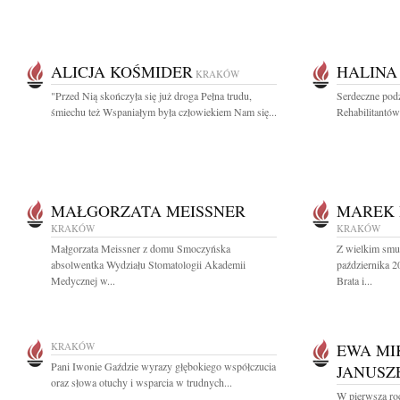
ALICJA KOŚMIDER
HALINA
KRAKÓW
"Przed Nią skończyła się już droga Pełna trudu,
Serdeczne podz
śmiechu też Wspaniałym była człowiekiem Nam się...
Rehabilitantów 
MAŁGORZATA MEISSNER
MAREK
KRAKÓW
KRAKÓW
Małgorzata Meissner z domu Smoczyńska
Z wielkim smu
absolwentka Wydziału Stomatologii Akademii
października 
Medycznej w...
Brata i...
KRAKÓW
EWA MI
Pani Iwonie Gaździe wyrazy głębokiego współczucia
JANUSZ
oraz słowa otuchy i wsparcia w trudnych...
W pierwszą ro