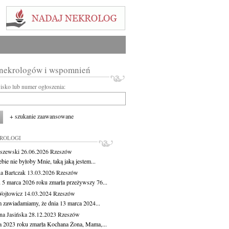
 nekrologów i wspomnień
wisko lub numer ogłoszenia:
+ szukanie zaawansowane
KROLOGI
aszewski
26.06.2026
Rzeszów
bie nie byłoby Mnie, taką jaką jestem...
a Bartczak
13.03.2026
Rzeszów
 5 marca 2026 roku zmarła przeżywszy 76...
Wojtowicz
14.03.2024
Rzeszów
m zawiadamiamy, że dnia 13 marca 2024...
na Jasińska
28.12.2023
Rzeszów
ca 2023 roku zmarła Kochana Żona, Mama,...