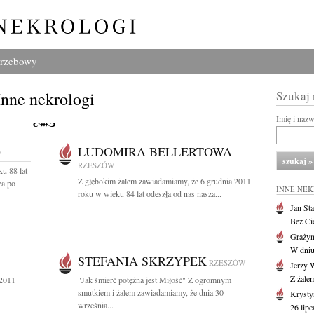
grzebowy
Inne nekrologi
Szukaj
Imię i naz
LUDOMIRA BELLERTOWA
W
RZESZÓW
u 88 lat
Z głębokim żalem zawiadamiamy, że 6 grudnia 2011
a po
INNE NE
roku w wieku 84 lat odeszła od nas nasza...
Jan St
Bez Cie
Grażyn
W dniu
STEFANIA SKRZYPEK
RZESZÓW
Jerzy 
Z żale
 2011
"Jak śmierć potężna jest Miłość" Z ogromnym
smutkiem i żalem zawiadamiamy, że dnia 30
Krysty
września...
26 lip