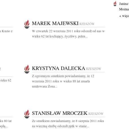
Janina
Można o
+ więc
MAREK MAJEWSKI
RZESZÓW
a Kuzio z
W czwartek 22 września 2011 roku odszedł od nas w
wieku 62 lat kochający, życzliwy, pełen...
KRYSTYNA DALECKA
2
RZESZÓW
Z ogromnym smutkiem powiadamiamy, że 12
wieku 62
września 2011 roku w wieku 88 lat zmarła
umiłowana Żona...
STANISŁAW MROCZEK
RZESZÓW
ku 80 lat
Ze smutkiem zawiadamiamy, że 8 sierpnia 2011 roku
ędą...
na wieczną służbę odszedł ppłk w stanie...