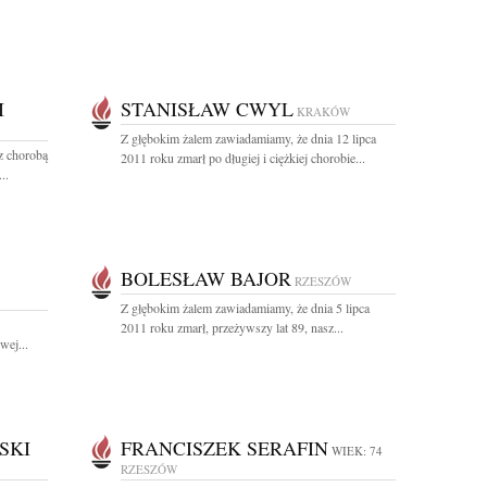
I
STANISŁAW CWYL
KRAKÓW
Z głębokim żalem zawiadamiamy, że dnia 12 lipca
 z chorobą
2011 roku zmarł po długiej i ciężkiej chorobie...
..
BOLESŁAW BAJOR
RZESZÓW
Z głębokim żalem zawiadamiamy, że dnia 5 lipca
2011 roku zmarł, przeżywszy lat 89, nasz...
wej...
SKI
FRANCISZEK SERAFIN
WIEK: 74
RZESZÓW