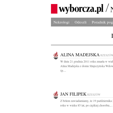
Nekrologi
Odeszli
Poradnik po
ALINA MADEJSKA
RZESZÓ
W dniu 21 grudnia 2011 roku zmarła w wiek
Alina Madejska z domu Słupczyńska Wdow
śp....
JAN FILIPEK
RZESZÓW
Z bólem zawiadamiamy, że 19 października
roku w wieku 85 lat, po ciężkiej chorobie,...