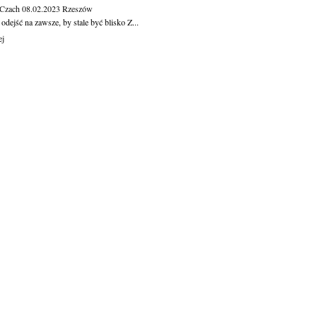
 Czach
08.02.2023
Rzeszów
dejść na zawsze, by stale być blisko Z...
ej