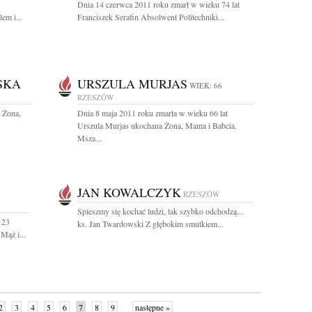
Dnia 14 czerwca 2011 roku zmarł w wieku 74 lat
em i...
Franciszek Serafin Absolwent Politechniki...
SKA
URSZULA MURJAS
WIEK: 66
RZESZÓW
 Żona,
Dnia 8 maja 2011 roku zmarła w wieku 66 lat
Urszula Murjas ukochana Żona, Mama i Babcia.
Msza...
JAN KOWALCZYK
RZESZÓW
Spieszmy się kochać ludzi, tak szybko odchodzą...
 23
ks. Jan Twardowski Z głębokim smutkiem...
Mąż i...
2
3
4
5
6
7
8
9
następne »