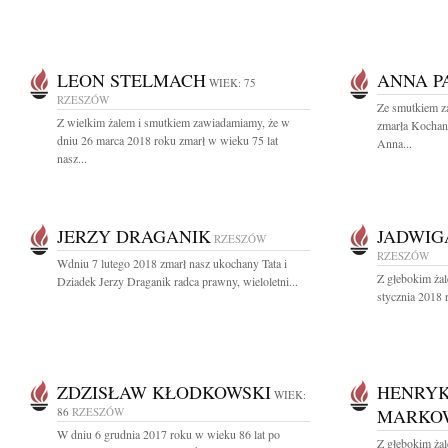
LEON STELMACH
ANNA P
WIEK: 75
RZESZÓW
Ze smutkiem z
Z wielkim żalem i smutkiem zawiadamiamy, że w
zmarła Kochan
dniu 26 marca 2018 roku zmarł w wieku 75 lat
Anna...
nasz...
JERZY DRAGANIK
JADWIG
RZESZÓW
RZESZÓW
Wdniu 7 lutego 2018 zmarł nasz ukochany Tata i
Z głebokim ża
Dziadek Jerzy Draganik radca prawny, wieloletni...
stycznia 2018 
ZDZISŁAW KŁODKOWSKI
HENRYK
WIEK:
86
RZESZÓW
MARKO
W dniu 6 grudnia 2017 roku w wieku 86 lat po
Z głębokim żal