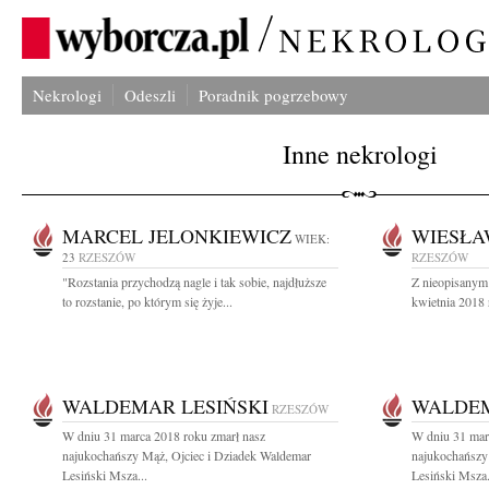
Nekrologi
Odeszli
Poradnik pogrzebowy
Inne nekrologi
MARCEL JELONKIEWICZ
WIESŁA
WIEK:
23
RZESZÓW
RZESZÓW
"Rozstania przychodzą nagle i tak sobie, najdłuższe
Z nieopisanym
to rozstanie, po którym się żyje...
kwietnia 2018 
WALDEMAR LESIŃSKI
WALDEM
RZESZÓW
W dniu 31 marca 2018 roku zmarł nasz
W dniu 31 mar
najukochańszy Mąż, Ojciec i Dziadek Waldemar
najukochańszy
Lesiński Msza...
Lesiński Msza.