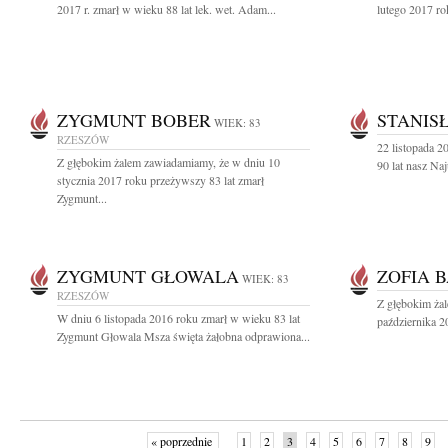
2017 r. zmarł w wieku 88 lat lek. wet. Adam...
lutego 2017 ro
ZYGMUNT BOBER
STANIS
WIEK: 83
RZESZÓW
22 listopada 
Z głębokim żalem zawiadamiamy, że w dniu 10
90 lat nasz Na
stycznia 2017 roku przeżywszy 83 lat zmarł
Zygmunt...
ZYGMUNT GŁOWALA
ZOFIA 
WIEK: 83
RZESZÓW
Z głębokim ża
W dniu 6 listopada 2016 roku zmarł w wieku 83 lat
października 2
Zygmunt Głowala Msza święta żałobna odprawiona...
« poprzednie
1
2
3
4
5
6
7
8
9