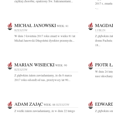
ciężkiej chorobie, opatrzony Św. Sakramentami...
2017 r, zmarł
-...
MICHAŁ JANOWSKI
MAGDAL
WIEK: 81
RZESZÓW
LUBLIN
W dniu 3 kwietnia 2017 roku zmarł w wieku 81 lat
Z głębokim ża
Michał Janowski Długoletni dyrektor przemysłu...
domu Pachuta 
18...
MARIAN WISIECKI
PIOTR 
WIEK: 90
RZESZÓW
W dniu 24 lute
Z głębokim żalem zawiadamiamy, że dn 8 marca
nasz ukochany 
2017 roku odszedł od nas, przeżywszy lat 90...
ADAM ZAJĄC
EDWARD
WIEK: 88
RZESZÓW
Z wielki żalem zawiadamiamy, że w dniu 22 lutego
Z głębokim sm