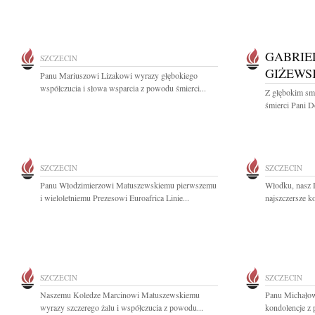
GABRIE
SZCZECIN
GIŻEWS
Panu Mariuszowi Lizakowi wyrazy głębokiego
współczucia i słowa wsparcia z powodu śmierci...
Z głębokim sm
śmierci Pani Do
SZCZECIN
SZCZECIN
Panu Włodzimierzowi Matuszewskiemu pierwszemu
Włodku, nasz D
i wieloletniemu Prezesowi Euroafrica Linie...
najszczersze k
SZCZECIN
SZCZECIN
Naszemu Koledze Marcinowi Matuszewskiemu
Panu Michałow
wyrazy szczerego żalu i współczucia z powodu...
kondolencje z