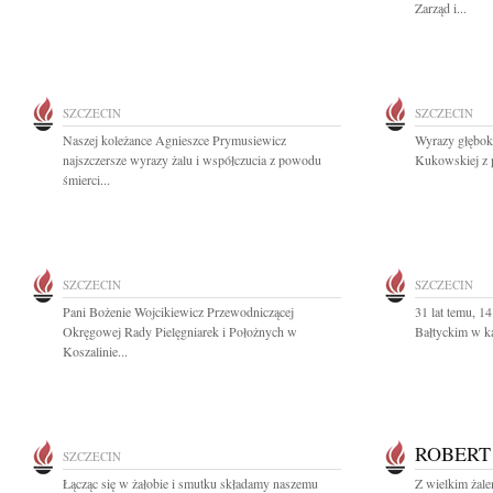
Zarząd i...
SZCZECIN
SZCZECIN
Naszej koleżance Agnieszce Prymusiewicz
Wyrazy głęboki
najszczersze wyrazy żalu i współczucia z powodu
Kukowskiej z p
śmierci...
SZCZECIN
SZCZECIN
Pani Bożenie Wojcikiewicz Przewodniczącej
31 lat temu, 1
Okręgowej Rady Pielęgniarek i Położnych w
Bałtyckim w ka
Koszalinie...
ROBERT
SZCZECIN
Łącząc się w żałobie i smutku składamy naszemu
Z wielkim żal