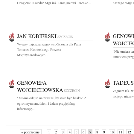
Drogiemu Koledze Mgr inż. Jarosławowi Tarenko...
naszego Wuja K
JAN KOBIERSKI
GENOW
SZCZECIN
WOJCI
Wyrazy najszczerszego współczucia dla Pana
Tomasza Kobierskiego Prezesa
"Nie umiera te
Międzynarodowych...
smutkiem przyj
GENOWEFA
TADEUS
WOJCIECHOWSKA
SZCZECIN
Żegnam lek. we
mojego niezawo
"Można odejść na zawsze, by stale być blisko" Z
ogromnym smutkiem i żalem przyjęliśmy
informację...
« poprzednie
1
2
3
4
5
6
7
8
9
10
11
12