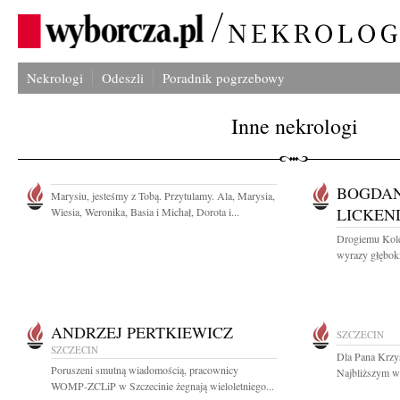
Nekrologi
Odeszli
Poradnik pogrzebowy
Inne nekrologi
BOGDAN
Marysiu, jesteśmy z Tobą. Przytulamy. Ala, Marysia,
LICKEN
Wiesia, Weronika, Basia i Michał, Dorota i...
Drogiemu Kole
wyrazy głęboki
ANDRZEJ PERTKIEWICZ
SZCZECIN
SZCZECIN
Dla Pana Krzys
Poruszeni smutną wiadomością, pracownicy
Najbliższym wy
WOMP-ZCLiP w Szczecinie żegnają wieloletniego...